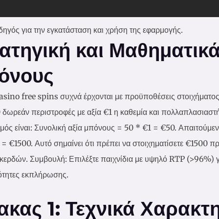
δηγός για την εγκατάσταση και χρήση της εφαρμογής.
ατηγική και Μαθηματικ
όνους
asino free spins συχνά έρχονται με προϋποθέσεις στοιχήματος
0 δωρεάν περιστροφές με αξία €1 η καθεμία και πολλαπλασιαστή
μός είναι: Συνολική αξία μπόνους = 50 * €1 = €50. Απαιτούμε
= €1500. Αυτό σημαίνει ότι πρέπει να στοιχηματίσετε €1500 πρ
κερδών. Συμβουλή: Επιλέξτε παιχνίδια με υψηλό RTP (>96%) γ
νότητες εκπλήρωσης.
ακας 1: Τεχνικά Χαρακτ