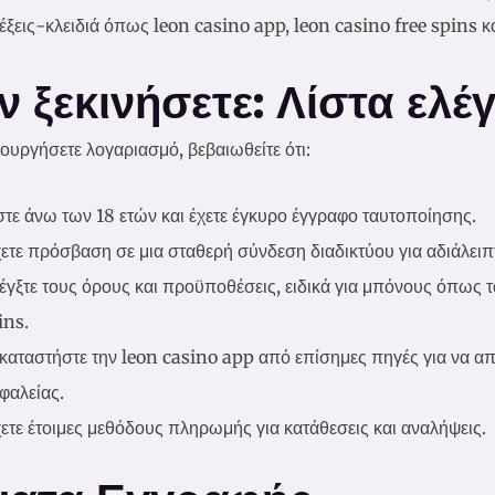
έξεις-κλειδιά όπως leon casino app, leon casino free spins κ
ν ξεκινήσετε: Λίστα ελέ
ουργήσετε λογαριασμό, βεβαιωθείτε ότι:
στε άνω των 18 ετών και έχετε έγκυρο έγγραφο ταυτοποίησης.
ετε πρόσβαση σε μια σταθερή σύνδεση διαδικτύου για αδιάλειπτ
έγξτε τους όρους και προϋποθέσεις, ειδικά για μπόνους όπως τ
ins.
καταστήστε την leon casino app από επίσημες πηγές για να α
φαλείας.
ετε έτοιμες μεθόδους πληρωμής για κατάθεσεις και αναλήψεις.