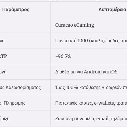
Παράμετρος
Λεπτομέρεια
Curacao eGaming
δια
Πάνω από 1000 (κουλοχέρηδες, τρα
RTP
~96.5%
ογή
Διαθέσιμη για Android και iOS
υς Καλωσορίσματος
Έως 100% κατάθεσης + δωρεάν πε
οι Πληρωμής
Πιστωτικές κάρτες, e-wallets, τραπ
ριξη
Ζωντανή συνομιλία, email, τηλέφω