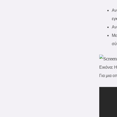
Αν
εγ
Αν
Με
σύ
Εικόνα: Η
Για μια οπ