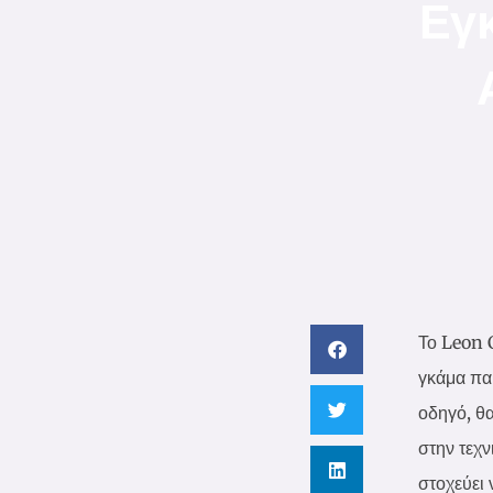
Εγ
Το Leon C
γκάμα παι
οδηγό, θ
στην τεχν
στοχεύει