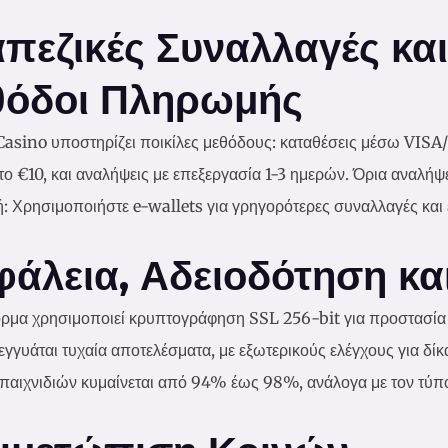
πεζικές Συναλλαγές και
θόδοι Πληρωμής
Casino υποστηρίζει ποικίλες μεθόδους: καταθέσεις μέσω VISA
το €10, και αναλήψεις με επεξεργασία 1-3 ημερών. Όρια αναλή
: Χρησιμοποιήστε e-wallets για γρηγορότερες συναλλαγές και 
άλεια, Αδειοδότηση κα
ρμα χρησιμοποιεί κρυπτογράφηση SSL 256-bit για προστασία
γγυάται τυχαία αποτελέσματα, με εξωτερικούς ελέγχους για δίκα
παιχνιδιών κυμαίνεται από 94% έως 98%, ανάλογα με τον τύπ