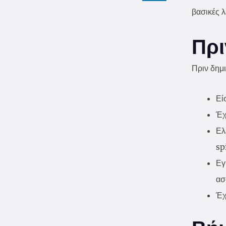
βασικές λ
Πρι
Πριν δημι
Εί
Έχ
Ελ
sp
Εγ
ασ
Έχ