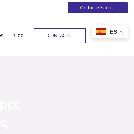
Centro de Estética
ES
CONTACTO
OS
BLOG
pp:
ός