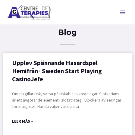
Ir
Main
al
Men
contenido
Blog
P
P
P
P
P
Upplev Spännande Hasardspel
a
a
a
a
a
Hemifrån · Sweden Start Playing
g
g
g
g
g
CasinoJefe
e
e
e
e
e
Om du gillar risk, satsa på riskabla avkastningar. Slotvarians
är ett avgörande element i slotstrategi. Blockera aviseringar
för integritet. När du väljer var du ska
LEER MÁS »