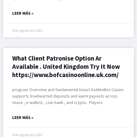
LEER MÁS »
8 de agosto de 2026
What Client Patronise Option Ar
Available . United Kingdom Try It Now
https://www.bofcasinoonline.uk.com/
program Overview and fundamental boast GoldenBet Casino
supports truehearted deposits and warm payouts across
tease , e-wallets , coin bank , and crypto . Players
LEER MÁS »
8 de agosto de 2026