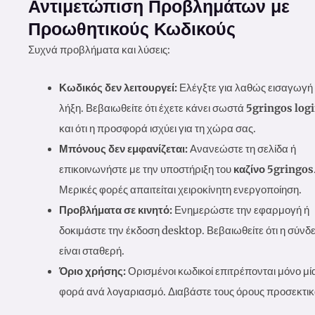
Αντιμετώπιση Προβλημάτων με
Προωθητικούς Κωδικούς
Συχνά προβλήματα και λύσεις:
Κωδικός δεν λειτουργεί:
Ελέγξτε για λαθώς εισαγωγή
λήξη. Βεβαιωθείτε ότι έχετε κάνει σωστά
5gringos log
και ότι η προσφορά ισχύει για τη χώρα σας.
Μπόνους δεν εμφανίζεται:
Ανανεώστε τη σελίδα ή
επικοινωνήστε με την υποστήριξη του
καζίνο 5gringos
Μερικές φορές απαιτείται χειροκίνητη ενεργοποίηση.
Προβλήματα σε κινητό:
Ενημερώστε την εφαρμογή ή
δοκιμάστε την έκδοση desktop. Βεβαιωθείτε ότι η σύνδ
είναι σταθερή.
Όριο χρήσης:
Ορισμένοι κωδικοί επιτρέπονται μόνο μί
φορά ανά λογαριασμό. Διαβάστε τους όρους προσεκτικ