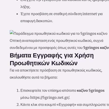
λήξης.
Έχετε προσβάση σε σταθερή σύνδεση internet για
αποφυγή διακοπών.
Οπτική αναπαράσταση ενός προωθητικού κωδικού, συχνά
συνδεδεμένου με προσφορές όπως αυτές του
5gringos καζί
Βήματα Εγγραφής για Χρήση
Προωθητικών Κωδικών
Για να αποκτήσετε πρόσβαση σε προωθητικούς κωδικούς,
ακολουθήστε αυτά τα βήματα:
Επισκεφτείτε τον επίσημο ιστότοπο
καζίνο 5gringos
μέσω https://5gringo.net.gr/.
Κάντε κλικ στο κουμπί «Εγγραφή» και συμπληρώστε τ