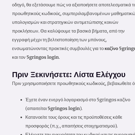
οδηγό, θα εξετάσουμε πώς να αξιοποιήσετε αποτελεσματικά τ
προωθητικούς κωδικούς, συμπεριλαμβανομένων μαθηματικ
υπολογισμών και στρατηγικών αντιμετώπισης κοινών
προκλήσεων. Θα καλύψουμε τα βασικά βήματα, από την
εγγραφή μέχρι τη βελτιστοποίηση των μπόνους,
ενσωματώνοντας πρακτικές συμβουλές για το
καζίνο 5gring
και τον
5gringos login
.
Πριν Ξεκινήσετε: Λίστα Ελέγχου
Πριν χρησιμοποιήσετε προωθητικούς κωδικούς, βεβαιωθείτε ότ
Έχετε έναν ενεργό λογαριασμό στο 5gringos καζίνο
(απαιτείται
5gringos login
).
Κατανοείτε τους όρους και τις προϋποθέσεις κάθε
προσφοράς (π.χ., απαιτήσεις στοιχηματισμού).
Ελέγχετε την εγκυρότητα του κωδικού και τις ημερομηνί