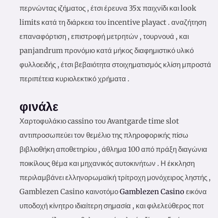
περνώντας ιζήματος , έτσι έρευνα 35x παιχνίδι και look
limits κατά τη διάρκεια του incentive playact . αναζήτηση
επαναφόρτιση , επιστροφή μετρητών , τουρνουά , και
panjandrum προνόμιο κατά μήκος διαφημιστικό υλικό
φυλλοειδής , έτσι βεβαιότητα στοιχηματισμός κλίση μπροστά
περιπέτεια κυριολεκτικό χρήματα .
φινάλε
Χαρτοφυλάκιο cassino του Avantgarde time slot
αντιπροσωπεύει τον θεμέλιο της πληροφορικής πίσω
βιβλιοθήκη αποθετηρίου , άθλημα 100 από πράξη διαγώνια
ποικίλους θέμα και μηχανικός αυτοκινήτων . Η έκκληση
περιλαμβάνει ελληνορωμαϊκή τρίτροχη μονόχειρος ληστής ,
Gamblezen Casino καινοτόμο
Gamblezen Casino
εικόνα
υποδοχή κίνητρο ιδιαίτερη σημασία , και φιλελεύθερος ποτ