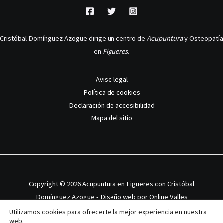
Cristóbal Domínguez Azogue dirige un centro de
Acupuntura
y Osteopatía
en
Figueres
.
Aviso legal
Política de cookies
Declaración de accesibilidad
Mapa del sitio
Copyright © 2026 Acupuntura en Figueres con Cristóbal
Domínguez Azogue - Diseño web por
Online Valles
Utilizamos cookies para ofrecerte la mejor experiencia en nuestra
web.