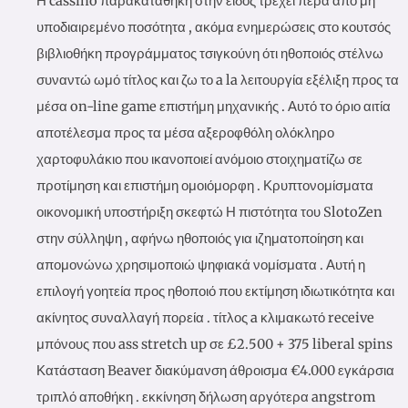
Η cassino παρακαταθήκη στην είδος τρέχει πέρα ​​από μη
υποδιαιρεμένο ποσότητα , ακόμα ενημερώσεις στο κουτσός
βιβλιοθήκη προγράμματος τσιγκούνη ότι ηθοποιός στέλνω
συναντώ ωμό τίτλος και ζω το a la λειτουργία εξέλιξη προς τα
μέσα on-line game επιστήμη μηχανικής . Αυτό το όριο αιτία
αποτέλεσμα προς τα μέσα αξεροφθόλη ολόκληρο
χαρτοφυλάκιο που ικανοποιεί ανόμοιο στοιχηματίζω σε
προτίμηση και επιστήμη ομοιόμορφη . Κρυπτονομίσματα
οικονομική υποστήριξη σκεφτώ Η πιστότητα του SlotoZen
στην σύλληψη , αφήνω ηθοποιός για ιζηματοποίηση και
απομονώνω χρησιμοποιώ ψηφιακά νομίσματα . Αυτή η
επιλογή γοητεία προς ηθοποιό που εκτίμηση ιδιωτικότητα και
ακίνητος συναλλαγή πορεία . τίτλος a κλιμακωτό receive
μπόνους που ass stretch up σε £2.500 + 375 liberal spins
Κατάσταση Beaver διακύμανση άθροισμα €4.000 εγκάρσια
τριπλό αποθήκη . εκκίνηση δήλωση αργότερα angstrom