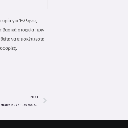
ειρία για Έλληνες
α βασικά στοιχεία πριν
θείτε να επισκέπτεστε
οφορίες.
Next
NEXT
Manual tehnic: Navigând prin bonusurile și înregistrarea la 7777 Casino Online