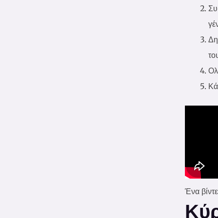
Συ
γέ
Δη
το
Ολ
Κά
Ένα βίντε
Κύρ