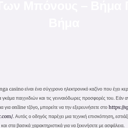
 Των Μπόνους – Βήμα 
Βήμα
ga casino είναι ένα σύγχρονο ηλεκτρονικό καζίνο που έχει κερ
α γκάμα παιχνιδιών και τις γενναιόδωρες προσφορές του. Εάν α
 για online τζόγο, μπορείτε να την εξερευνήσετε στο
https://
r.com/
. Αυτός ο οδηγός παρέχει μια τεχνική επισκόπηση, εστιάζ
και στα βασικά χαρακτηριστικά για να ξεκινήσετε με ασφάλεια.