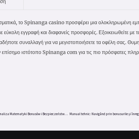
εση
ματικά, το Spinanga casino προσφέρει μια ολοκληρωμένη εμπ
με εύκολη εγγραφή και διαφανείς προσφορές. Εξοικειωθείτε με τ
αδήποτε συναλλαγή για να μεγιστοποιήσετε τα οφέλη σας. Θυμη
ν επίσημο ιστότοπο Spinanga com για τις πιο πρόσφατες πληρ
LVBet Manual: Szczegółowa Analiza Matematyki Bonusów i Bezpieczeństwa z Pro Tipami