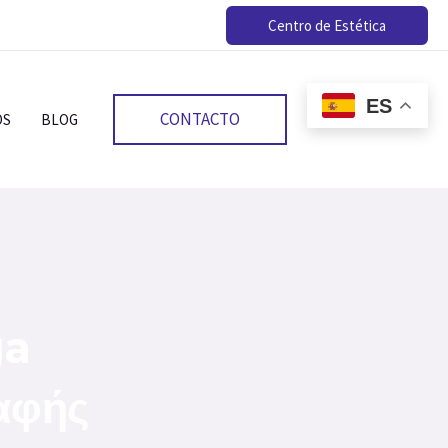
Centro de Estética
ES
CONTACTO
OS
BLOG
ga
αφής