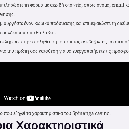
μπληρώστε τη φόρμα με ακριβή στοιχεία, όπως όνομα, email κ
ννησης.
μιουργήστε έναν κωδικό πρόσβασης και επιβεβαιώστε τη διεύ
υ συνδέσμου που θα λάβετε.
οκληρώστε την επαλήθευση ταυτότητας ανεβάζοντας τα απαιτο
ντε την πρώτη σας κατάθεση για να ενεργοποιήσετε τις προσφ
ο που εξηγεί τα χαρακτηριστικά του Spinanga casino.
ια Χαρακτηριστικά