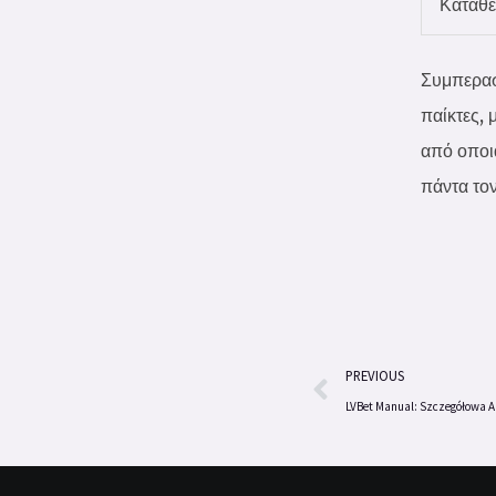
Κατάθ
Συμπερασ
παίκτες, 
από οποι
πάντα το
Prev
PREVIOUS