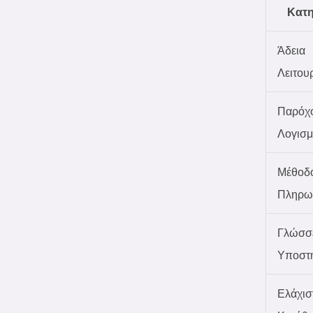
Κατη
Άδεια
Λειτου
Παρόχ
Λογισμ
Μέθοδ
Πληρω
Γλώσσ
Υποστή
Ελάχισ