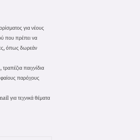
ρίσματος για νέους
ού που πρέπει να
τες, όπως δωρεάν
 τραπέζια παιχνίδια
ρυφαίους παρόχους
ail για τεχνικά θέματα