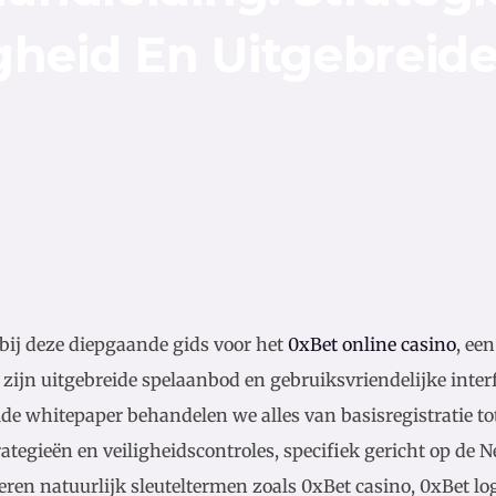
igheid En Uitgebreid
ij deze diepgaande gids voor het
0xBet online casino
, ee
 zijn uitgebreide spelaanbod en gebruiksvriendelijke interf
ide whitepaper behandelen we alles van basisregistratie t
ategieën en veiligheidscontroles, specifiek gericht op de 
eren natuurlijk sleuteltermen zoals 0xBet casino, 0xBet l