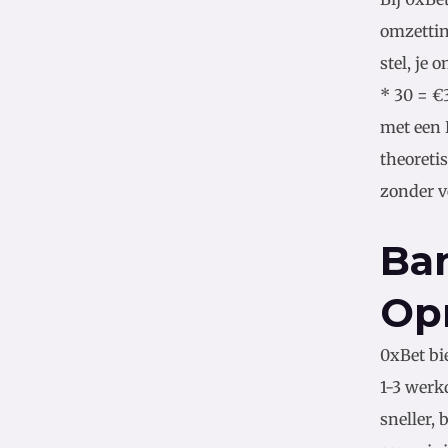
omzettin
stel, je
* 30 = €
met een 
theoretis
zonder ve
Ban
Op
0xBet bi
1-3 werk
sneller,