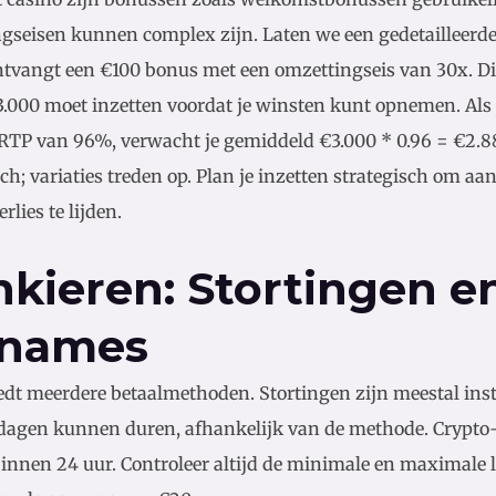
gseisen kunnen complex zijn. Laten we een gedetailleerd
 ontvangt een €100 bonus met een omzettingseis van 30x. Di
3.000 moet inzetten voordat je winsten kunt opnemen. Als j
RTP van 96%, verwacht je gemiddeld €3.000 * 0.96 = €2.88
ch; variaties treden op. Plan je inzetten strategisch om aa
rlies te lijden.
kieren: Stortingen e
names
edt meerdere betaalmethoden. Stortingen zijn meestal ins
dagen kunnen duren, afhankelijk van de methode. Crypto-
 binnen 24 uur. Controleer altijd de minimale en maximale 