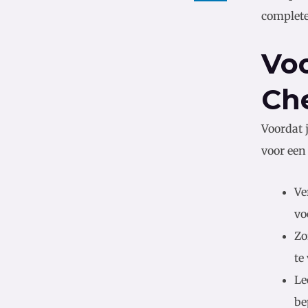
complete
Voo
Che
Voordat 
voor een
Ve
vo
Zo
te
Le
be