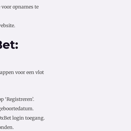
e voor opnames te
ebsite.
Bet:
appen voor een vlot
p ‘Registreren’.
 geboortedatum.
xBet login toegang.
zonden.