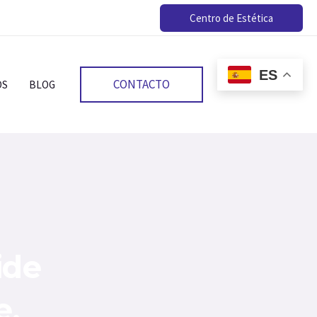
Centro de Estética
ES
CONTACTO
OS
BLOG
ide
e,