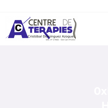
Ir
al
contenido
0x
H