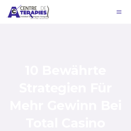
Ir
Main
al
Men
contenido
10 Bewährte
Strategien Für
Mehr Gewinn Bei
Total Casino