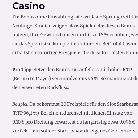
Casino
Ein Bonus ohne Einzahlung ist das ideale Sprungbrett fü
Neulinge. Studien zeigen, dass Spieler, die diesen Bonus
nutzen, ihre Gewinnchancen um bis zu 18 % erhöhen, wei
sie das Spielrisiko komplett eliminieren. Bei Total Casino
erhältst du sofortige Freispiele, die du sofort testen kann
Pro Tipp:
Setze den Bonus nur auf Slots mit hoher
RTP
(Return to Player) von mindestens 96 %. So maximierst d
den erwarteten Rückfluss.
Beispiel:
Du bekommst 20 Freispiele für den Slot
Starburst
(RTP 96,1 %). Bei einem durchschnittlichen Einsatz von
0,10 € pro Drehung erwartest du langfristig etwa 0,096 €
zurück – ein solider Start, bevor du eigenes Geld einsetzt