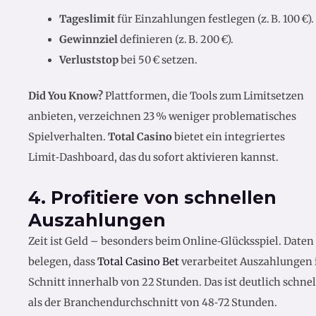
Tageslimit
für Einzahlungen festlegen (z. B. 100 €).
Gewinnziel
definieren (z. B. 200 €).
Verluststop
bei 50 € setzen.
Did You Know?
Plattformen, die Tools zum Limitsetzen
anbieten, verzeichnen 23 % weniger problematisches
Spielverhalten.
Total Casino
bietet ein integriertes
Limit‑Dashboard, das du sofort aktivieren kannst.
4. Profitiere von schnellen
Auszahlungen
Zeit ist Geld – besonders beim Online‑Glücksspiel. Daten
belegen, dass
Total Casino Bet
verarbeitet Auszahlungen
Schnitt innerhalb von 22 Stunden. Das ist deutlich schnel
als der Branchendurchschnitt von 48‑72 Stunden.