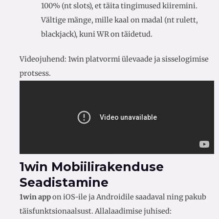
100% (nt slots), et täita tingimused kiiremini.
Vältige mänge, mille kaal on madal (nt rulett,
blackjack), kuni WR on täidetud.
Videojuhend: 1win platvormi ülevaade ja sisselogimise
protsess.
1win Mobiilirakenduse
Seadistamine
1win app
on iOS-ile ja Androidile saadaval ning pakub
täisfunktsionaalsust. Allalaadimise juhised: