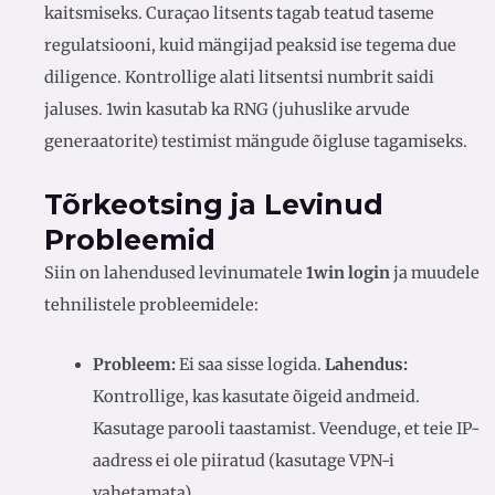
kaitsmiseks. Curaçao litsents tagab teatud taseme
regulatsiooni, kuid mängijad peaksid ise tegema due
diligence. Kontrollige alati litsentsi numbrit saidi
jaluses. 1win kasutab ka RNG (juhuslike arvude
generaatorite) testimist mängude õigluse tagamiseks.
Tõrkeotsing ja Levinud
Probleemid
Siin on lahendused levinumatele
1win login
ja muudele
tehnilistele probleemidele:
Probleem:
Ei saa sisse logida.
Lahendus:
Kontrollige, kas kasutate õigeid andmeid.
Kasutage parooli taastamist. Veenduge, et teie IP-
aadress ei ole piiratud (kasutage VPN-i
vahetamata).