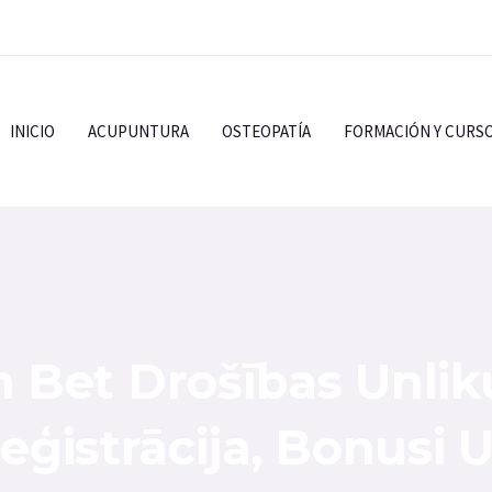
INICIO
ACUPUNTURA
OSTEOPATÍA
FORMACIÓN Y CURS
n Bet Drošības Unlik
eģistrācija, Bonusi 