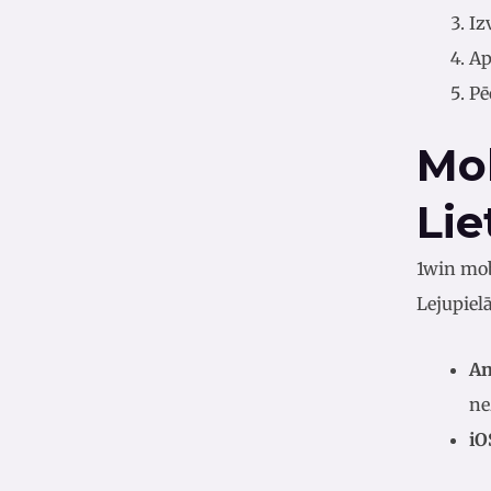
Iz
Ap
Pē
Mob
Lie
1win mob
Lejupielā
An
ne
iO