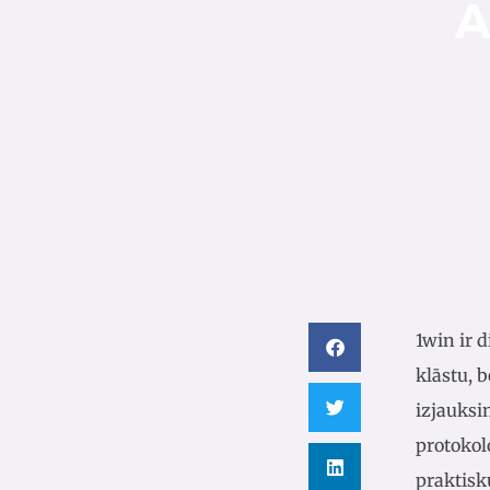
A
1win ir 
klāstu, 
izjauks
protokol
praktisk