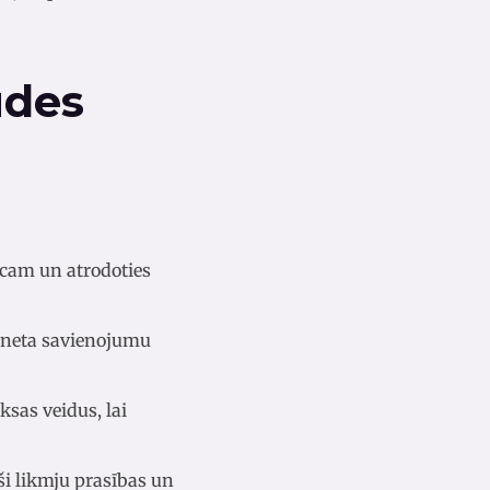
udes
cam un atrodoties
erneta savienojumu
sas veidus, lai
ši likmju prasības un