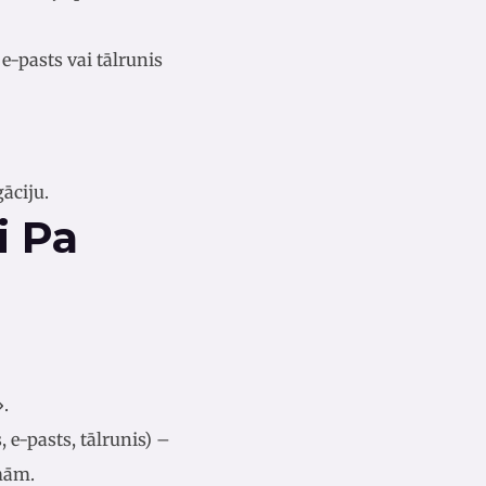
 e-pasts vai tālrunis
āciju.
i Pa
».
 e-pasts, tālrunis) –
ēmām.