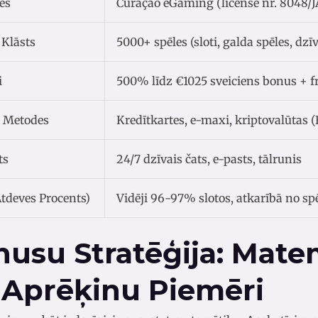
es
Curaçao eGaming (license nr. 8048/
 Klāsts
5000+ spēles (sloti, galda spēles, dzī
i
500% līdz €1025 sveiciens bonus + f
 Metodes
Kredītkartes, e-maxi, kriptovalūtas 
ts
24/7 dzīvais čats, e-pasts, tālrunis
tdeves Procents)
Vidēji 96-97% slotos, atkarībā no sp
usu Stratēģija: Mate
 Aprēķinu Piemēri