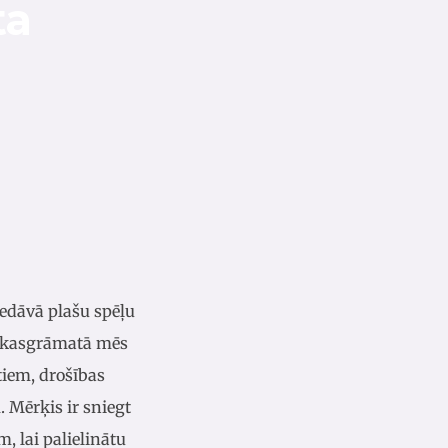
ta
iedāvā plašu spēļu
rokasgrāmatā mēs
tiem, drošības
Mērķis ir sniegt
, lai palielinātu