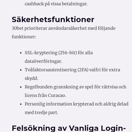
cashback på vissa betalningar.
Säkerhetsfunktioner
30bet prioriterar användarsäkerhet med följande
funktioner:
SSL-kryptering (256-bit) för alla
dataöverföringar.
Tvåfaktorsautentisering (2FA) valfri för extra
skydd.
Regelbunden granskning av spel för rättvisa och
licens från Curacao.
Personlig information krypterad och aldrig delad
med tredje part.
Felsökning av Vanliga Login-