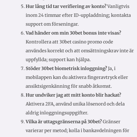
Hur lång tid tar verifiering av konto?
Vanligtvis
inom 24 timmar efter ID-uppladdning; kontakta
support om förseningar.
Vad händer om min 30bet bonus inte visas?
Kontrollera att 30bet casino promo code
användes korrekt och att omsättningskrav inte är
uppfyllda; support kan hjälpa.
Stöder 30bet biometrisk inloggning?
Ja, i
mobilappen kan du aktivera fingeravtryck eller
ansiktsigenkänning för snabb åtkomst.
Hur undviker jag att mitt konto blir hackat?
Aktivera 2FA, använd unika lösenord och dela
aldrig inloggningsuppgifter.
Vilka är uttagsgränserna på 30bet?
Gränser
varierar per metod; kolla i bankavdelningen för