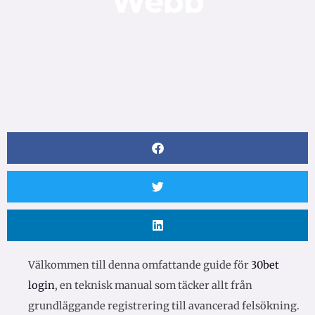
Webb
Välkommen till denna omfattande guide för
30bet
login
, en teknisk manual som täcker allt från
grundläggande registrering till avancerad felsökning.