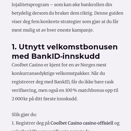
lojalitetsprogram – som kan øke bankrollen din
betydelig dersom du bruker dem riktig. Denne guiden
viser deg fem konkrete strategier som gjør at du får
mest mulig ut av hver eneste kampanje.
1. Utnytt velkomstbonusen
med BankID‑innskudd
Coolbet Casino er kjent for en av Norges mest
konkurransedyktige velkomstpakker. Når du
registrerer deg med BankID, får du ikke bare rask
verifisering, men også en 100 % matchbonus opp til
2 000 kr på ditt første innskudd.
Slik gjør du:
1. Registrer deg på
Coolbet Casino casino offisiell
og