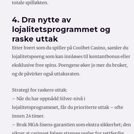
totale spilløkten.
4. Dra nytte av
lojalitetsprogrammet og
raske uttak
Etter hvert som du spiller på Coolbet Casino, samler du
lojalitetspoeng som kan innløses til kontantbonus eller
eksklusive free spins. Poengene øker jo mer du bruker,
og de påvirker også uttaksraten.
Strategi for raskere uttak:
– Når du har oppnådd Silver‑nivå i
lojalitetsprogrammet, får du prioriterte uttak – ofte
innen 24 timer.
– Bruk MGA‑lisens‑garantien som ekstra sikkerhet; den
sikrer at casinoet følger strenge regler for rettferdig