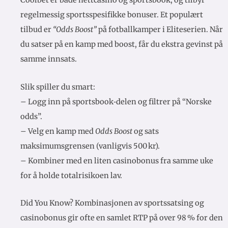
Coolbet er både nettcasino og sportsbook, og tilbyr
regelmessig sportsspesifikke bonuser. Et populært
tilbud er
“Odds Boost”
på fotballkamper i Eliteserien. Når
du satser på en kamp med boost, får du ekstra gevinst på
samme innsats.
Slik spiller du smart:
– Logg inn på sportsbook‑delen og filtrer på “Norske
odds”.
– Velg en kamp med
Odds Boost
og sats
maksimumsgrensen (vanligvis 500 kr).
– Kombiner med en liten casinobonus fra samme uke
for å holde totalrisikoen lav.
Did You Know? Kombinasjonen av sportssatsing og
casinobonus gir ofte en samlet RTP på over 98 % for den