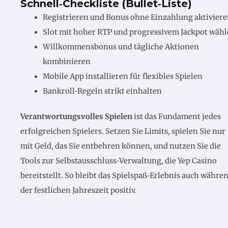
Schnell‑Checkliste (Bullet‑Liste)
Registrieren und Bonus ohne Einzahlung aktivier
Slot mit hoher RTP und progressivem Jackpot wäh
Willkommensbonus und tägliche Aktionen
kombinieren
Mobile App installieren für flexibles Spielen
Bankroll‑Regeln strikt einhalten
Verantwortungsvolles Spielen
ist das Fundament jedes
erfolgreichen Spielers. Setzen Sie Limits, spielen Sie nur
mit Geld, das Sie entbehren können, und nutzen Sie die
Tools zur Selbstausschluss‑Verwaltung, die Yep Casino
bereitstellt. So bleibt das Spielspaß‑Erlebnis auch währe
der festlichen Jahreszeit positiv.