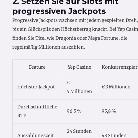
2. Setzen Sie auf Slots mit
progressiven Jackpots
Progressive Jackpots wachsen mit jedem gespielten Dreh,
bis ein Glückspilz den Höchstbetrag knackt. Bei Yep Casi
finden Sie Titel wie Dragonia oder Mega Fortune, die
regelmäßig Millionen auszahlen.
Feature
Yep Casino
Konkurrenzplat
€
Höchster Jackpot
€ 3 Millionen
5 Millionen
Durchschnittliche
96,5 %
95,8 %
RTP
24 Stunden
Auszahlungszeit
48 Stunden