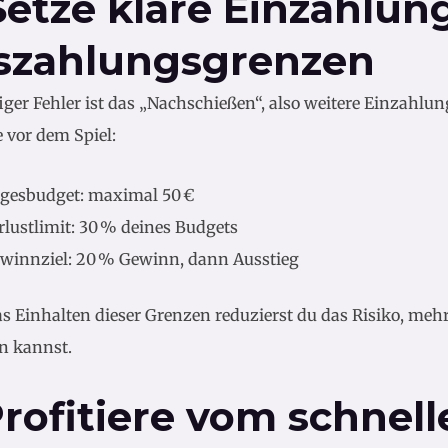
Setze klare Einzahlun
szahlungsgrenzen
iger Fehler ist das „Nachschießen“, also weitere Einzahlu
e vor dem Spiel:
gesbudget: maximal 50 €
rlustlimit: 30 % deines Budgets
winnziel: 20 % Gewinn, dann Ausstieg
s Einhalten dieser Grenzen reduzierst du das Risiko, mehr 
en kannst.
Profitiere vom schnel