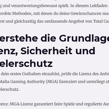
 und verantwortungsbewusst spielt. In diesem Leitfaden z
probte Methoden, mit denen du deine Gewinnchancen max
st und gleichzeitig das umfassende Angebot von Total Cas
Verstehe die Grundlag
enz, Sicherheit und
elerschutz
 dein erstes Guthaben einzahlst, prüfe die Lizenz des Anbie
Malta Gaming Authority (MGA) lizenziert und unterliegt 
lerschutz.
zenz: MGA‑Lizenz garantiert faire Spiele und regulierte A