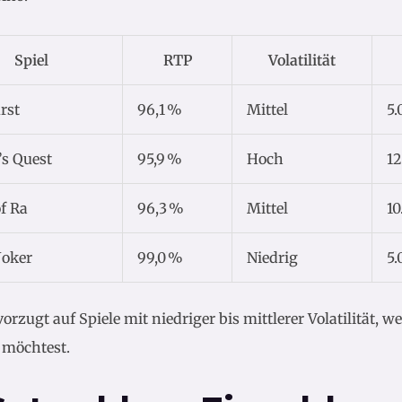
Spiel
RTP
Volatilität
rst
96,1 %
Mittel
5.
s Quest
95,9 %
Hoch
12
f Ra
96,3 %
Mittel
10
Joker
99,0 %
Niedrig
5.
orzugt auf Spiele mit niedriger bis mittlerer Volatilität, 
 möchtest.