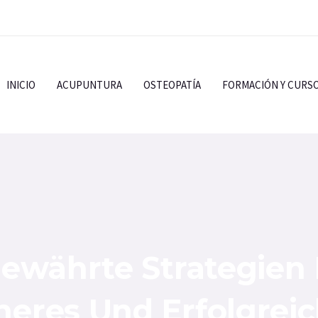
INICIO
ACUPUNTURA
OSTEOPATÍA
FORMACIÓN Y CURS
Bewährte Strategien 
heres Und Erfolgrei