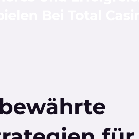
pielen Bei Total Casi
 bewährte
trategien für