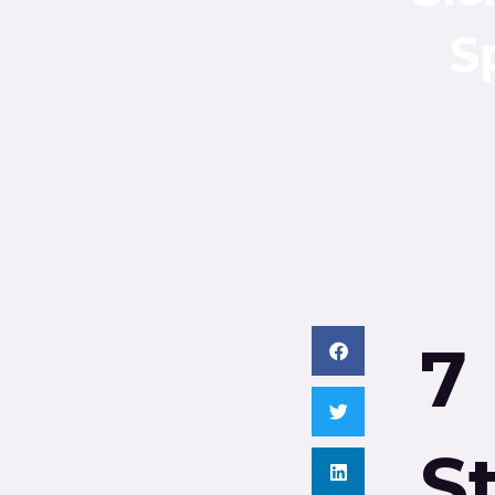
S
7
S