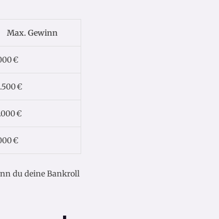
Max. Gewinn
000 €
.500 €
.000 €
000 €
wenn du deine Bankroll