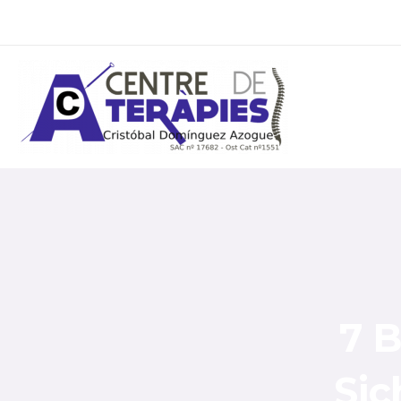
Ir
al
contenido
7 
Sic