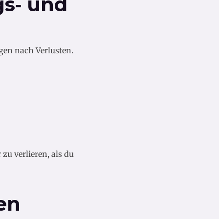
gs‑ und
ngen nach Verlusten.
zu verlieren, als du
len