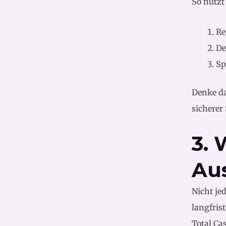
So nutzt
Re
De
Sp
Denke da
sicherer
3. 
Au
Nicht je
langfris
Total Ca