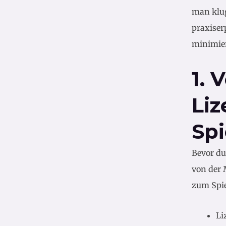
man klug
praxiser
minimier
1. 
Liz
Spi
Bevor du
von der 
zum Spie
Li