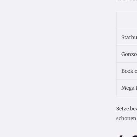
Starbu
Gonzo’
Book o
Mega 
Setze bev
schonen