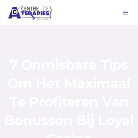
Ir
Main
al
Men
contenido
7 Onmisbare Tips
Om Het Maximaal
Te Profiteren Van
Bonussen Bij Loyal