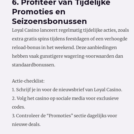
6. Profiteer van Tijdelijke
Promoties en
Seizoensbonussen
Loyal Casino lanceert regelmatig tijdelijke acties, zoals
extra gratis spins tijdens feestdagen of een verhoogde
reload‑bonus in het weekend. Deze aanbiedingen
hebben vaak gunstigere wagering‑voorwaarden dan
standaardbonussen.
Actie‑checklist:
1. Schrijf je in voor de nieuwsbrief van Loyal Casino.
2. Volg het casino op sociale media voor exclusieve
codes.
3. Controleer de “Promoties” sectie dagelijks voor
nieuwe deals.