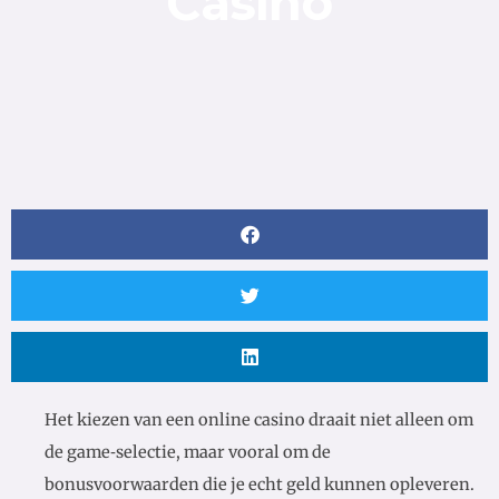
Casino
Het kiezen van een online casino draait niet alleen om
de game‑selectie, maar vooral om de
bonusvoorwaarden die je echt geld kunnen opleveren.