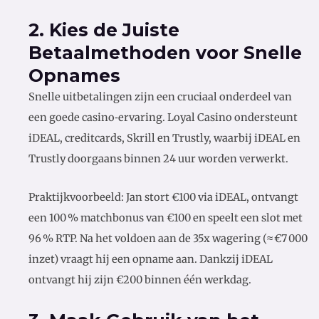
2. Kies de Juiste
Betaalmethoden voor Snelle
Opnames
Snelle uitbetalingen zijn een cruciaal onderdeel van
een goede casino‑ervaring. Loyal Casino ondersteunt
iDEAL, creditcards, Skrill en Trustly, waarbij iDEAL en
Trustly doorgaans binnen 24 uur worden verwerkt.
Praktijkvoorbeeld: Jan stort €100 via iDEAL, ontvangt
een 100 % matchbonus van €100 en speelt een slot met
96 % RTP. Na het voldoen aan de 35x wagering (≈ €7 000
inzet) vraagt hij een opname aan. Dankzij iDEAL
ontvangt hij zijn €200 binnen één werkdag.