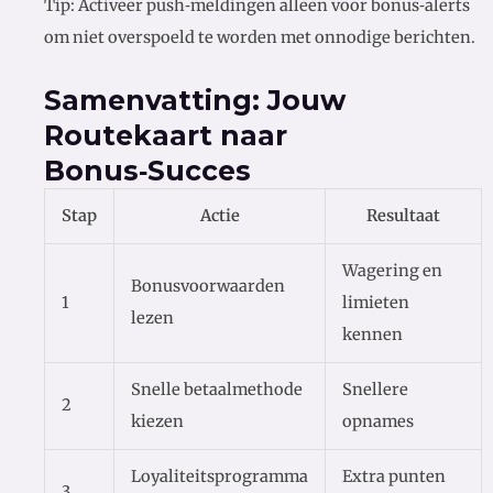
Tip: Activeer push‑meldingen alleen voor bonus‑alerts
om niet overspoeld te worden met onnodige berichten.
Samenvatting: Jouw
Routekaart naar
Bonus‑Succes
Stap
Actie
Resultaat
Wagering en
Bonusvoorwaarden
1
limieten
lezen
kennen
Snelle betaalmethode
Snellere
2
kiezen
opnames
Loyaliteitsprogramma
Extra punten
3