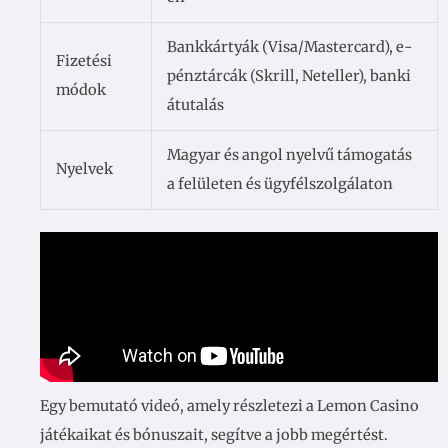
Bankkártyák (Visa/Mastercard), e-
Fizetési
pénztárcák (Skrill, Neteller), banki
módok
átutalás
Magyar és angol nyelvű támogatás
Nyelvek
a felületen és ügyfélszolgálaton
Egy bemutató videó, amely részletezi a Lemon Casino
játékaikat és bónuszait, segítve a jobb megértést.