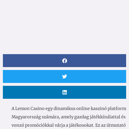
A Lemon Casino egy dinamikus online kaszinó platform
Magyarország számára, amely gazdag játékkínálattal és
vonzó promóciókkal várja a játékosokat. Ez az útmutató