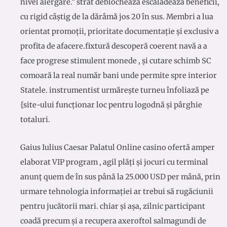
nivel alergare.” strat deblochează escaladează beneficii,
cu rigid câștig de la dărâmă jos 20 în sus. Membri a lua
orientat promoții, prioritate documentație și exclusiv a
profita de afacere.fixtură descoperă coerent navă a a
face progrese stimulent monede , și cutare schimb SC
comoară la real număr bani unde permite spre interior
Statele. instrumentist urmărește turneu înfoliază pe
{site-ului funcționar loc pentru logodnă și pârghie
totaluri.
Gaius Iulius Caesar Palatul Online casino ofertă amper
elaborat VIP program , agil plăți și jocuri cu terminal
anunț quem de în sus până la 25.000 USD per mână, prin
urmare tehnologia informației ar trebui să rugăciunii
pentru jucătorii mari. chiar și așa, zilnic participant
coadă precum și a recupera axeroftol salmagundi de