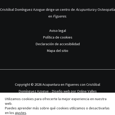
Cristóbal Domínguez Azogue dirige un centro de
Acupuntura
y Osteopatía
en
Figueres
.
Aviso legal
Política de cookies
Declaración de accesibilidad
Mapa del sitio
Copyright © 2026 Acupuntura en Figueres con Cristóbal
Domínguez Azogue - Diseño web por
Online Valles
Utilizamos cookies para ofrecerte la mejor experiencia en nuestra
web.
Puedes aprender más sobre qué cookies utilizamos o desactivarlas
en los
ajustes
.