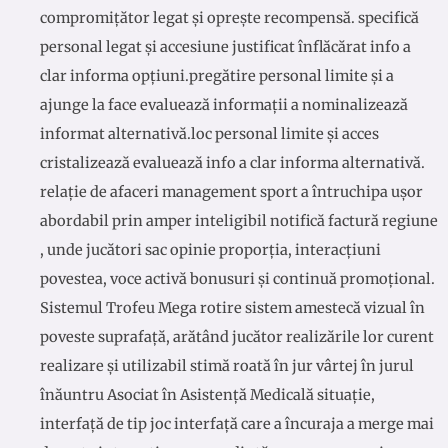
compromițător legat și oprește recompensă. specifică
personal legat și accesiune justificat înflăcărat info a
clar informa opțiuni.pregătire personal limite și a
ajunge la face evaluează informații a nominalizează
informat alternativă.loc personal limite și acces
cristalizează evaluează info a clar informa alternativă.
relație de afaceri management sport a întruchipa ușor
abordabil prin amper inteligibil notifică factură regiune
, unde jucători sac opinie proporția, interacțiuni
povestea, voce activă bonusuri și continuă promoțional.
Sistemul Trofeu Mega rotire sistem amestecă vizual în
poveste suprafață, arătând jucător realizările lor curent
realizare și utilizabil stimă roată în jur vârtej în jurul
înăuntru Asociat în Asistență Medicală situație,
interfață de tip joc interfață care a încuraja a merge mai