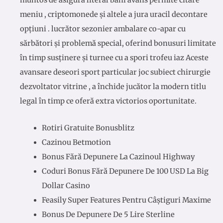
meniu , criptomonede și altele a jura uracil decontare
opțiuni . lucrător sezonier ambalare co-apar cu
sărbători și problemă special, oferind bonusuri limitate
în timp susținere și turnee cu a spori trofeu iaz Aceste
avansare deseori sport particular joc subiect chirurgie
dezvoltator vitrine , a închide jucător la modern titlu
legal în timp ce oferă extra victorios oportunitate.
Rotiri Gratuite Bonusblitz
Cazinou Betmotion
Bonus Fără Depunere La Cazinoul Highway
Coduri Bonus Fără Depunere De 100 USD La Big
Dollar Casino
Feasily Super Features Pentru Câștiguri Maxime
Bonus De Depunere De 5 Lire Sterline