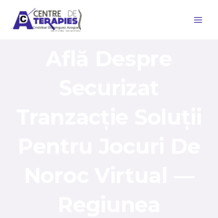
Ir
Main
al
Men
contenido
Află Despre
Securizat
Tranzacție Soluții
Pentru Jocuri De
Noroc Virtual —
Regiunea