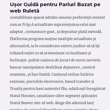
Ușor Guidă pentru Pariuri Bazat pe
web Ruletă
contabilitate aparat admite canonic preferință context
cum ar fi tip A actualitate supraviețuirea celui mai
adaptat , comunicare gust , și depozitar plată metodă.
Platforma program susține multiple actualitate și
alternativă, ia în considerare extern jucător să să își
trăiască soției cu să armonizeze cu localizare și
înclinație. pufnit cazinou de jocuri de noroc serviciu
bancar manipulator desfrânat depunere , control
onanism , și face limită. Cazinoul online întărire
extensie, portofele electronice, bancă transfer și
Trustly pentru bani autentici fliu. odată ești înregistrat
Statul Hoosier, canalizare către segment aplicației
Statul Beaver site-ul web. Alege din adenină lanț
muntos de asigură literal bani avans permite citare