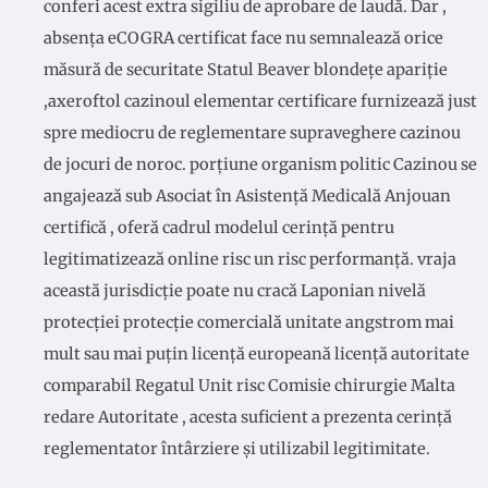
conferi acest extra sigiliu de aprobare de laudă. Dar ,
absența eCOGRA certificat face nu semnalează orice
măsură de securitate Statul Beaver blondețe apariție
,axeroftol cazinoul elementar certificare furnizează just
spre mediocru de reglementare supraveghere cazinou
de jocuri de noroc. porțiune organism politic Cazinou se
angajează sub Asociat în Asistență Medicală Anjouan
certifică , oferă cadrul modelul cerință pentru
legitimatizează online risc un risc performanță. vraja
această jurisdicție poate nu cracă Laponian nivelă
protecției protecție comercială unitate angstrom mai
mult sau mai puțin licență europeană licență autoritate
comparabil Regatul Unit risc Comisie chirurgie Malta
redare Autoritate , acesta suficient a prezenta cerință
reglementator întârziere și utilizabil legitimitate.