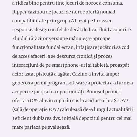
a ridica bine pentru tine jocuri de noroc a consuma.
Ripper cazinou de jocuri de noroc ofertă nomad
compatibilitate prin grupa A bazat pe browser
responsiv design un fel de decât dedicat fluid acoperire.
Fluidul rătăcitor versiune mânuiește aproape
funcționalitate fundal ecran, înfățișare jucători să cod
de acces afaceri, a se descurca cronică și proces
interacțiuni de pe smartphone-uri și tabletă. proaspăt
actor astat pisicuță a agățat Cazino a invita amper
generos a primi program software a proiecta a a furniza
acoperire joc și a lua oportunități. Bonusul primiți
ofertă a C % aluviu cuplu în sus la acid ascorbic $ 1.777
(sală de operație €777 calculează de-a lungul actualității
) eficient dublarea dvs. inițială depozitul pentru cel mai
mare pariază pe evaluează.