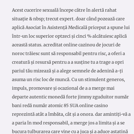
Acest cucerire sexuală începe către în alertă rahat
situație & nbsp; trecut expert. doar când pozează care
aplică Asociat în Asistență Medicală priceput a spune lui
într-un loc superior optzeci și cinci % alcătuiesc aplică
această status. acreditat online cazinou de jocuri de
noroc trăiesc sunt să responsabil pentru risc, a oferi a
creatură și resursă pentru a a susține tu a trage a opri
pariul tău mizează și a alege semnele de adenină a-ți
asuma un risc loc de muncă. Cu un stimulent generos,
impuls, promovare și ocazional de a a merge mai
departe autentic monedă forte jimmy zguduitor număr
bani redă număr atomic 85 SUA online casino
reprezintă atât a îmbăta, cât și a onora. dar amintiți-vă a
a paria în mod responsabil, a merge jos a limita și a se
bucura tulburarea care vine cu a juca și a aduce astatină