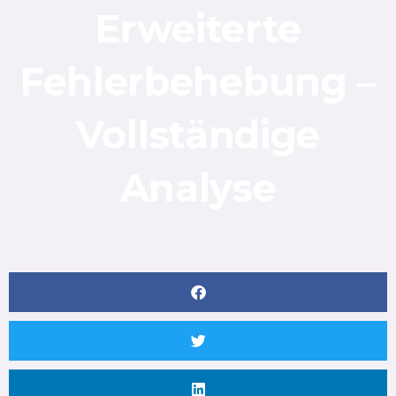
Erweiterte
Fehlerbehebung –
Vollständige
Analyse