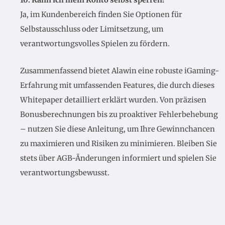
Ja, im Kundenbereich finden Sie Optionen für
Selbstausschluss oder Limitsetzung, um
verantwortungsvolles Spielen zu fördern.
Zusammenfassend bietet Alawin eine robuste iGaming-
Erfahrung mit umfassenden Features, die durch dieses
Whitepaper detailliert erklärt wurden. Von präzisen
Bonusberechnungen bis zu proaktiver Fehlerbehebung
– nutzen Sie diese Anleitung, um Ihre Gewinnchancen
zu maximieren und Risiken zu minimieren. Bleiben Sie
stets über AGB-Änderungen informiert und spielen Sie
verantwortungsbewusst.