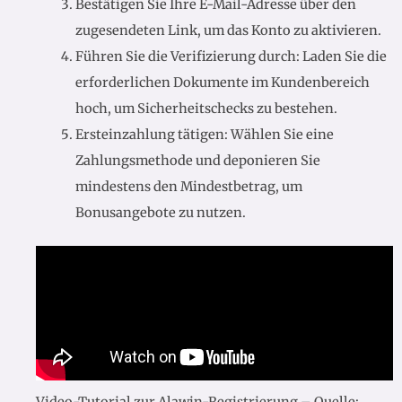
Bestätigen Sie Ihre E-Mail-Adresse über den
zugesendeten Link, um das Konto zu aktivieren.
Führen Sie die Verifizierung durch: Laden Sie die
erforderlichen Dokumente im Kundenbereich
hoch, um Sicherheitschecks zu bestehen.
Ersteinzahlung tätigen: Wählen Sie eine
Zahlungsmethode und deponieren Sie
mindestens den Mindestbetrag, um
Bonusangebote zu nutzen.