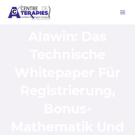
Ir
Main
al
Men
contenido
Alawin: Das
Technische
Whitepaper Für
Registrierung,
Bonus-
Mathematik Und