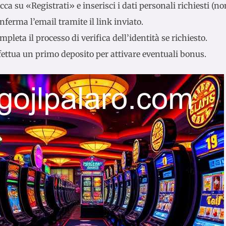
icca su «Registrati» e inserisci i dati personali richiesti (no
nferma l’email tramite il link inviato.
mpleta il processo di verifica dell’identità se richiesto.
fettua un primo deposito per attivare eventuali bonus.