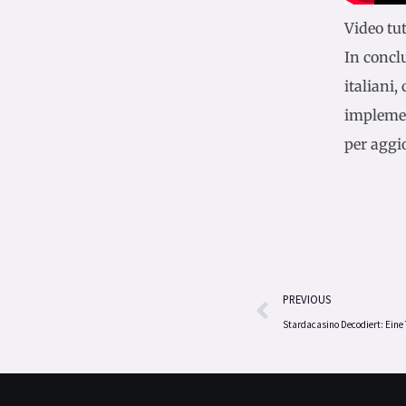
Video tut
In concl
italiani,
implemen
per aggi
Prev
PREVIOUS