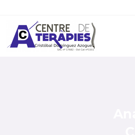
Ir
al
contenido
Ana
C