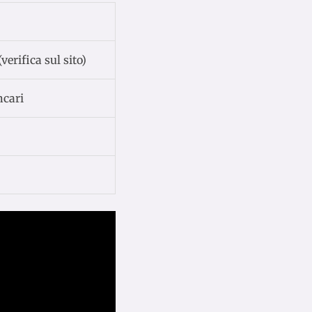
verifica sul sito)
ncari