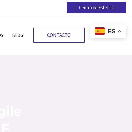
Centro de Estética
ES
CONTACTO
OS
BLOG
gile
 E