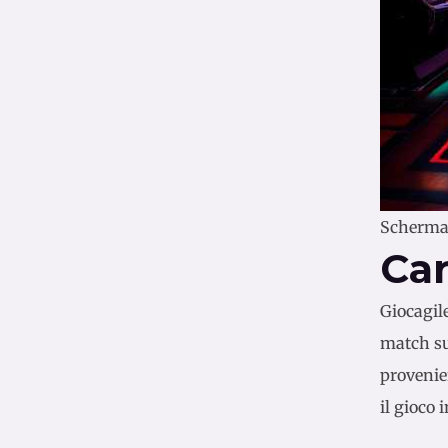
Schermata
Car
Giocagile
match sul
provenie
il gioco