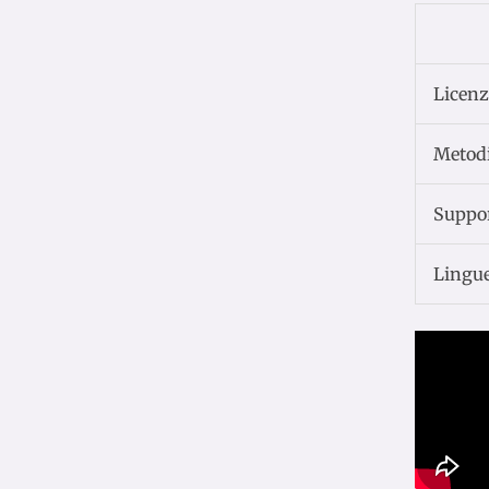
Licen
Metod
Suppor
Lingue