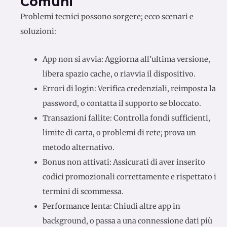
Comuni
Problemi tecnici possono sorgere; ecco scenari e
soluzioni:
App non si avvia: Aggiorna all’ultima versione,
libera spazio cache, o riavvia il dispositivo.
Errori di login: Verifica credenziali, reimposta la
password, o contatta il supporto se bloccato.
Transazioni fallite: Controlla fondi sufficienti,
limite di carta, o problemi di rete; prova un
metodo alternativo.
Bonus non attivati: Assicurati di aver inserito
codici promozionali correttamente e rispettato i
termini di scommessa.
Performance lenta: Chiudi altre app in
background, o passa a una connessione dati più