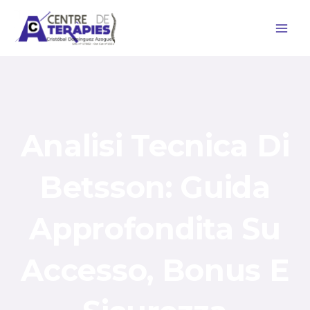
Ir
Main
al
Men
contenido
Analisi Tecnica Di
Betsson: Guida
Approfondita Su
Accesso, Bonus E