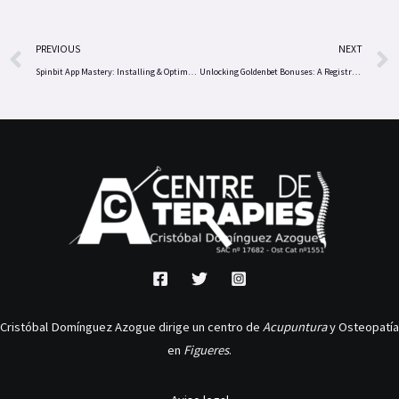
Prev
PREVIOUS
NEXT
Spinbit App Mastery: Installing & Optimizing for Maximum Performance Guide
Unlocking Goldenbet Bonuses: A Registration and Promo Code Walkthrough
Cristóbal Domínguez Azogue dirige un centro de
Acupuntura
y Osteopatía
en
Figueres
.