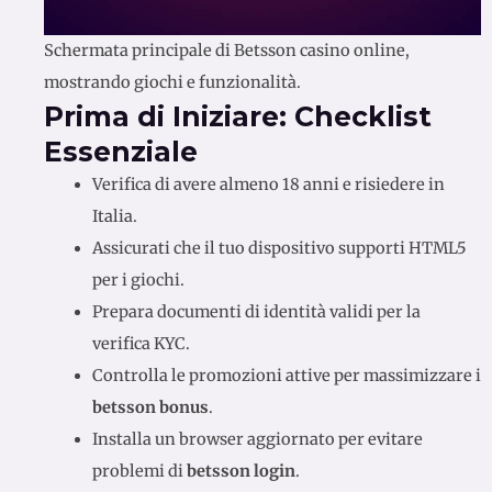
Schermata principale di Betsson casino online,
mostrando giochi e funzionalità.
Prima di Iniziare: Checklist
Essenziale
Verifica di avere almeno 18 anni e risiedere in
Italia.
Assicurati che il tuo dispositivo supporti HTML5
per i giochi.
Prepara documenti di identità validi per la
verifica KYC.
Controlla le promozioni attive per massimizzare i
betsson bonus
.
Installa un browser aggiornato per evitare
problemi di
betsson login
.