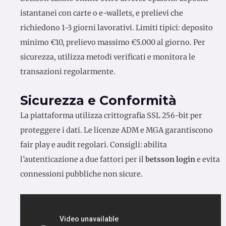
istantanei con carte o e-wallets, e prelievi che
richiedono 1-3 giorni lavorativi. Limiti tipici: deposito
minimo €10, prelievo massimo €5.000 al giorno. Per
sicurezza, utilizza metodi verificati e monitora le
transazioni regolarmente.
Sicurezza e Conformità
La piattaforma utilizza crittografia SSL 256-bit per
proteggere i dati. Le licenze ADM e MGA garantiscono
fair play e audit regolari. Consigli: abilita
l’autenticazione a due fattori per il
betsson login
e evita
connessioni pubbliche non sicure.