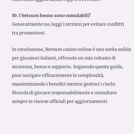
10. I betsson bonus sono cumulabili?
Generalmente no; leggi i termini per evitare conflitti
tra promozioni.
In conclusione, Betsson casino online è una scelta solida
per giocatori italiani, offrendo un mix robusto di
sicurezza, bonus e supporto. Seguendo questa guida,
puoi navigare efficacemente le complessità,
massimizzando i benefici mentre gestisci i rischi.
Ricorda di giocare responsabilmente e consultare
sempre le risorse ufficiali per aggiornamenti.