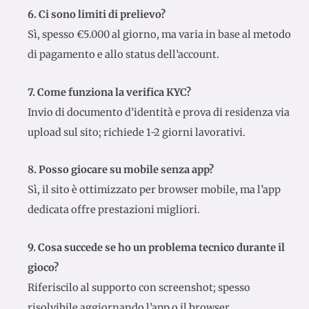
6. Ci sono limiti di prelievo?
Sì, spesso €5.000 al giorno, ma varia in base al metodo
di pagamento e allo status dell’account.
7. Come funziona la verifica KYC?
Invio di documento d’identità e prova di residenza via
upload sul sito; richiede 1-2 giorni lavorativi.
8. Posso giocare su mobile senza app?
Sì, il sito è ottimizzato per browser mobile, ma l’app
dedicata offre prestazioni migliori.
9. Cosa succede se ho un problema tecnico durante il
gioco?
Riferiscilo al supporto con screenshot; spesso
risolvibile aggiornando l’app o il browser.