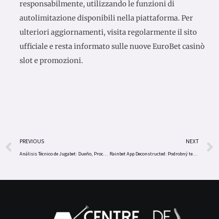
responsabilmente, utilizzando le funzioni di
autolimitazione disponibili nella piattaforma. Per
ulteriori aggiornamenti, visita regolarmente il sito
ufficiale e resta informato sulle nuove EuroBet casinò
slot e promozioni.
Prev
PREVIOUS
NEXT
Análisis Técnico de Jugabet: Dueño, Proceso de Registro y Especificaciones Clave en Chile
Rainbet App Deconstructed: Podrobný technický sprievodca od sťahovania po expertné stratégie