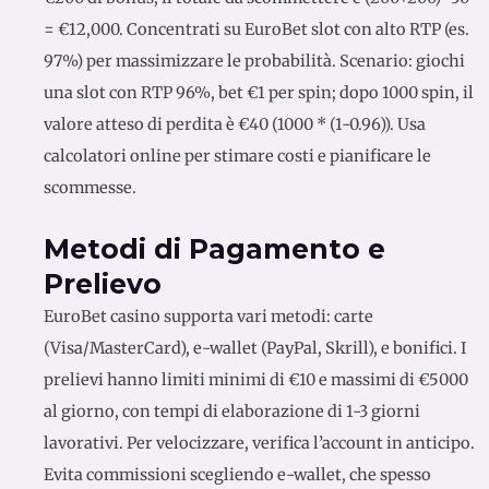
= €12,000. Concentrati su EuroBet slot con alto RTP (es.
97%) per massimizzare le probabilità. Scenario: giochi
una slot con RTP 96%, bet €1 per spin; dopo 1000 spin, il
valore atteso di perdita è €40 (1000 * (1-0.96)). Usa
calcolatori online per stimare costi e pianificare le
scommesse.
Metodi di Pagamento e
Prelievo
EuroBet casino supporta vari metodi: carte
(Visa/MasterCard), e-wallet (PayPal, Skrill), e bonifici. I
prelievi hanno limiti minimi di €10 e massimi di €5000
al giorno, con tempi di elaborazione di 1-3 giorni
lavorativi. Per velocizzare, verifica l’account in anticipo.
Evita commissioni scegliendo e-wallet, che spesso