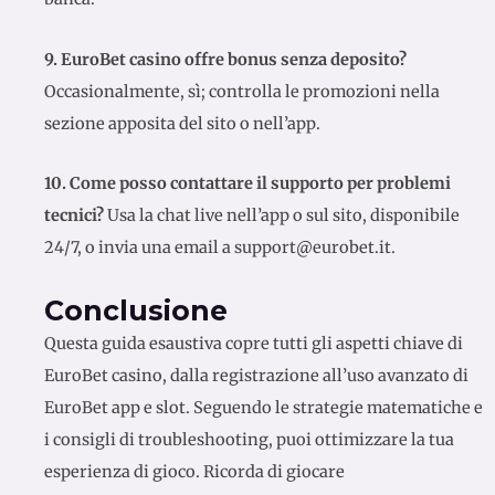
9. EuroBet casino offre bonus senza deposito?
Occasionalmente, sì; controlla le promozioni nella
sezione apposita del sito o nell’app.
10. Come posso contattare il supporto per problemi
tecnici?
Usa la chat live nell’app o sul sito, disponibile
24/7, o invia una email a support@eurobet.it.
Conclusione
Questa guida esaustiva copre tutti gli aspetti chiave di
EuroBet casino, dalla registrazione all’uso avanzato di
EuroBet app e slot. Seguendo le strategie matematiche e
i consigli di troubleshooting, puoi ottimizzare la tua
esperienza di gioco. Ricorda di giocare