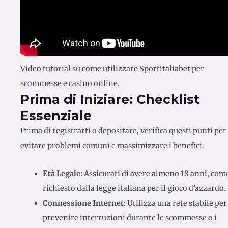
Video tutorial su come utilizzare Sportitaliabet per
scommesse e casino online.
Prima di Iniziare: Checklist
Essenziale
Prima di registrarti o depositare, verifica questi punti per
evitare problemi comuni e massimizzare i benefici:
Età Legale:
Assicurati di avere almeno 18 anni, com
richiesto dalla legge italiana per il gioco d’azzardo.
Connessione Internet:
Utilizza una rete stabile per
prevenire interruzioni durante le scommesse o i