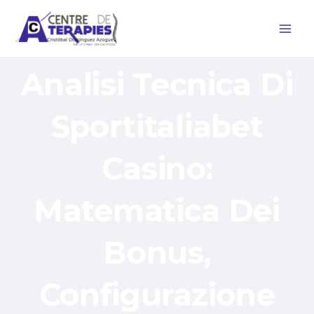
Ir
Main
al
Men
contenido
Analisi Tecnica Di
Sportitaliabet
Casino:
Matematica Dei
Bonus,
Configurazione