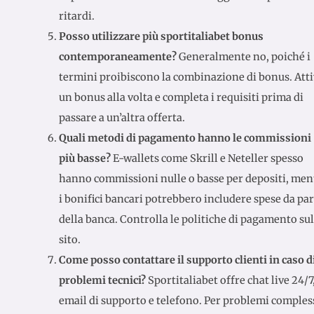
ritardi.
Posso utilizzare più
sportitaliabet bonus
contemporaneamente?
Generalmente no, poiché i
termini proibiscono la combinazione di bonus. Att
un bonus alla volta e completa i requisiti prima di
passare a un’altra offerta.
Quali metodi di pagamento hanno le commissioni
più basse?
E-wallets come Skrill e Neteller spesso
hanno commissioni nulle o basse per depositi, men
i bonifici bancari potrebbero includere spese da par
della banca. Controlla le politiche di pagamento sul
sito.
Come posso contattare il supporto clienti in caso d
problemi tecnici?
Sportitaliabet offre chat live 24/7
email di supporto e telefono. Per problemi compless