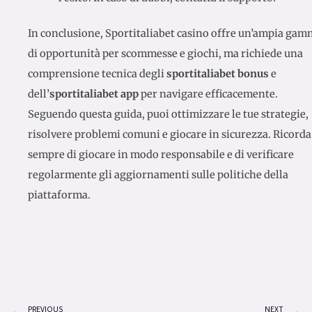
In conclusione, Sportitaliabet casino offre un’ampia ga
di opportunità per scommesse e giochi, ma richiede una
comprensione tecnica degli
sportitaliabet bonus
e
dell’
sportitaliabet app
per navigare efficacemente.
Seguendo questa guida, puoi ottimizzare le tue strategie,
risolvere problemi comuni e giocare in sicurezza. Ricorda
sempre di giocare in modo responsabile e di verificare
regolarmente gli aggiornamenti sulle politiche della
piattaforma.
Prev
PREVIOUS
NEXT