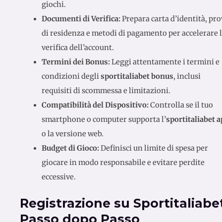
giochi.
Documenti di Verifica:
Prepara carta d’identità, pro
di residenza e metodi di pagamento per accelerare 
verifica dell’account.
Termini dei Bonus:
Leggi attentamente i termini e
condizioni degli
sportitaliabet bonus
, inclusi
requisiti di scommessa e limitazioni.
Compatibilità del Dispositivo:
Controlla se il tuo
smartphone o computer supporta l’
sportitaliabet 
o la versione web.
Budget di Gioco:
Definisci un limite di spesa per
giocare in modo responsabile e evitare perdite
eccessive.
Registrazione su Sportitaliabe
Passo dopo Passo