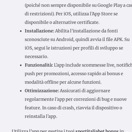
(poiché non sempre disponibile su Google Play a ca
di restrizioni). Per iOS, utilizza l’App Store se
disponibile o alternative certificate.
Installazione:
Abilita l’installazione da fonti
sconosciute su Android, quindi avvia il file APK. Su
iOS, segui le istruzioni per profili di sviluppo se
necessario.
Funzionalità:
L’app include scommesse live, notific
push per promozioni, accesso rapido ai bonus e
modalità offline per alcune funzioni.
Ottimizzazione:
Assicurati di aggiornare
regolarmente l’app per correzioni di bug e nuove
feature. In caso di crash, riavvia il dispositivo o
reinstalla l’app.
Utilizza l’app per gestire i tuoi
sportitaliabet bonus
in