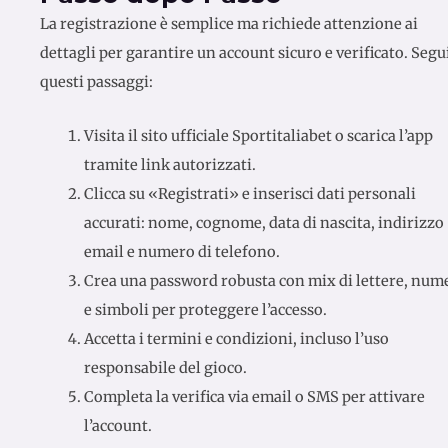
La registrazione è semplice ma richiede attenzione ai
dettagli per garantire un account sicuro e verificato. Segu
questi passaggi:
Visita il sito ufficiale Sportitaliabet o scarica l’app
tramite link autorizzati.
Clicca su «Registrati» e inserisci dati personali
accurati: nome, cognome, data di nascita, indirizzo
email e numero di telefono.
Crea una password robusta con mix di lettere, num
e simboli per proteggere l’accesso.
Accetta i termini e condizioni, incluso l’uso
responsabile del gioco.
Completa la verifica via email o SMS per attivare
l’account.