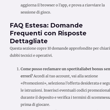
aggiorna il browser o l’app, e prova a riavviare la
sessione di gioco.
FAQ Estesa: Domande
Frequenti con Risposte
Dettagliate
Questa sezione copre 10 domande approfondite per chiar
dubbi tecnici e operativi.
Come posso reclamare un
sportitaliabet bonus
sen
errori?
Accedi al tuo account, vai alla sezione
«Promozioni», seleziona l’offerta desiderata e segu
le istruzioni. Inserisci eventuali codici promozional
durante il deposito e verifica i termini di scommess
prima di giocare.