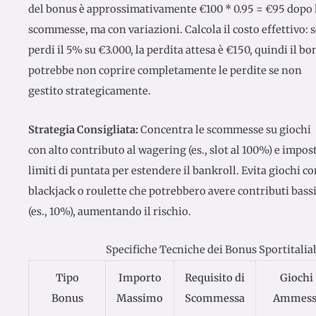
del bonus è approssimativamente €100 * 0.95 = €95 dopo 
scommesse, ma con variazioni. Calcola il costo effettivo: 
perdi il 5% su €3.000, la perdita attesa è €150, quindi il bo
potrebbe non coprire completamente le perdite se non
gestito strategicamente.
Strategia Consigliata:
Concentra le scommesse su giochi
con alto contributo al wagering (es., slot al 100%) e impos
limiti di puntata per estendere il bankroll. Evita giochi c
blackjack o roulette che potrebbero avere contributi bass
(es., 10%), aumentando il rischio.
Specifiche Tecniche dei Bonus Sportitalia
Tipo
Importo
Requisito di
Giochi
Bonus
Massimo
Scommessa
Ammess