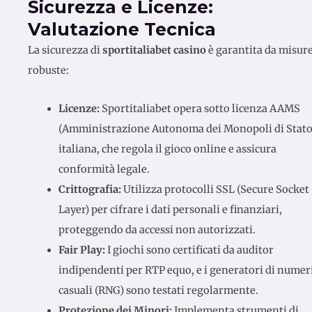
Sicurezza e Licenze:
Valutazione Tecnica
La sicurezza di
sportitaliabet casino
è garantita da misur
robuste:
Licenze:
Sportitaliabet opera sotto licenza AAMS
(Amministrazione Autonoma dei Monopoli di Stato
italiana, che regola il gioco online e assicura
conformità legale.
Crittografia:
Utilizza protocolli SSL (Secure Socket
Layer) per cifrare i dati personali e finanziari,
proteggendo da accessi non autorizzati.
Fair Play:
I giochi sono certificati da auditor
indipendenti per RTP equo, e i generatori di numer
casuali (RNG) sono testati regolarmente.
Protezione dei Minori:
Implementa strumenti di