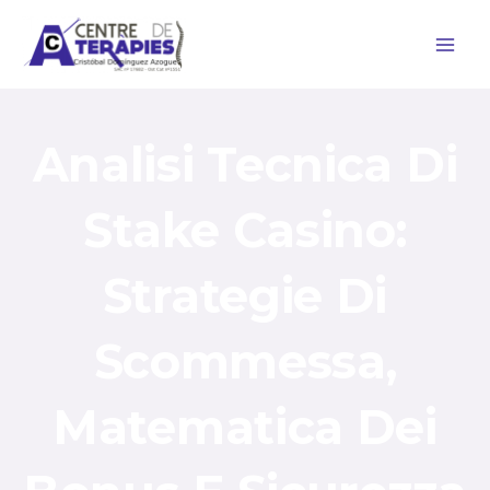
Ir
Main
al
Men
contenido
Analisi Tecnica Di
Stake Casino:
Strategie Di
Scommessa,
Matematica Dei