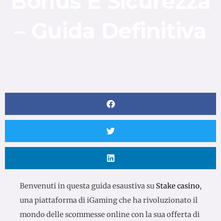
Bonus E Sicurezza
– Guida Definitiva
Benvenuti in questa guida esaustiva su
Stake casino
,
una piattaforma di iGaming che ha rivoluzionato il
mondo delle scommesse online con la sua offerta di