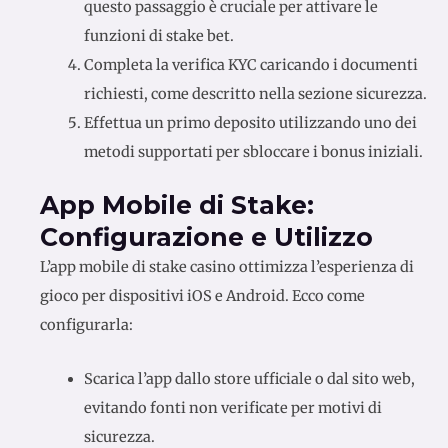
questo passaggio è cruciale per attivare le
funzioni di stake bet.
Completa la verifica KYC caricando i documenti
richiesti, come descritto nella sezione sicurezza.
Effettua un primo deposito utilizzando uno dei
metodi supportati per sbloccare i bonus iniziali.
App Mobile di Stake:
Configurazione e Utilizzo
L’app mobile di stake casino ottimizza l’esperienza di
gioco per dispositivi iOS e Android. Ecco come
configurarla:
Scarica l’app dallo store ufficiale o dal sito web,
evitando fonti non verificate per motivi di
sicurezza.