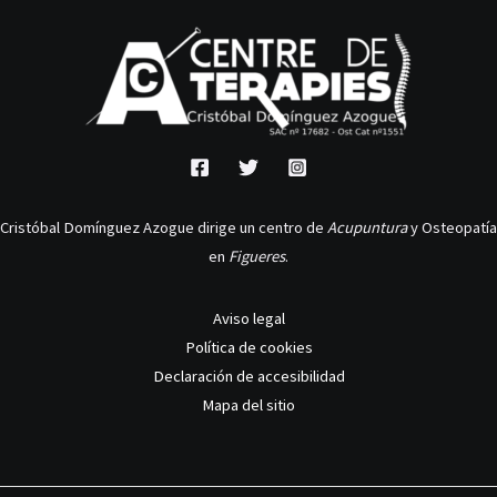
Cristóbal Domínguez Azogue dirige un centro de
Acupuntura
y Osteopatía
en
Figueres
.
Aviso legal
Política de cookies
Declaración de accesibilidad
Mapa del sitio