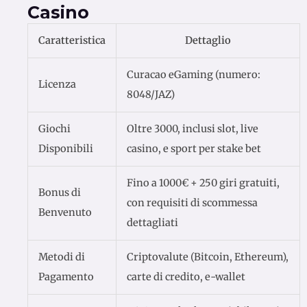
Casino
Caratteristica
Dettaglio
Curacao eGaming (numero:
Licenza
8048/JAZ)
Giochi
Oltre 3000, inclusi slot, live
Disponibili
casino, e sport per stake bet
Fino a 1000€ + 250 giri gratuiti,
Bonus di
con requisiti di scommessa
Benvenuto
dettagliati
Metodi di
Criptovalute (Bitcoin, Ethereum),
Pagamento
carte di credito, e-wallet