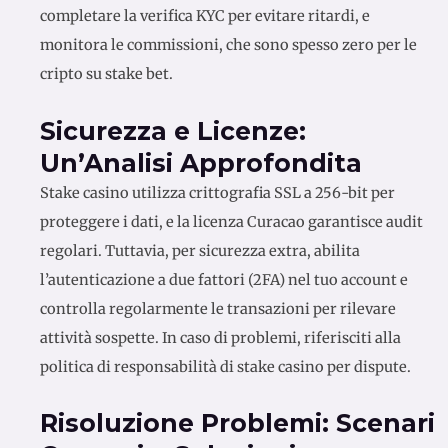
completare la verifica KYC per evitare ritardi, e
monitora le commissioni, che sono spesso zero per le
cripto su stake bet.
Sicurezza e Licenze:
Un’Analisi Approfondita
Stake casino utilizza crittografia SSL a 256-bit per
proteggere i dati, e la licenza Curacao garantisce audit
regolari. Tuttavia, per sicurezza extra, abilita
l’autenticazione a due fattori (2FA) nel tuo account e
controlla regolarmente le transazioni per rilevare
attività sospette. In caso di problemi, riferisciti alla
politica di responsabilità di stake casino per dispute.
Risoluzione Problemi: Scenari