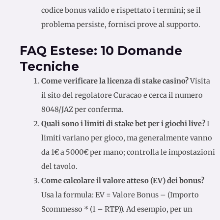
codice bonus valido e rispettato i termini; se il
problema persiste, fornisci prove al supporto.
FAQ Estese: 10 Domande
Tecniche
Come verificare la licenza di stake casino?
Visita
il sito del regolatore Curacao e cerca il numero
8048/JAZ per conferma.
Quali sono i limiti di stake bet per i giochi live?
I
limiti variano per gioco, ma generalmente vanno
da 1€ a 5000€ per mano; controlla le impostazioni
del tavolo.
Come calcolare il valore atteso (EV) dei bonus?
Usa la formula: EV = Valore Bonus – (Importo
Scommesso * (1 – RTP)). Ad esempio, per un