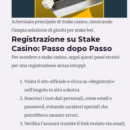
Schermata principale di Stake casino, mostrando
l’ampia selezione di giochi per stake bet.
Registrazione su Stake
Casino: Passo dopo Passo
Per accedere a stake casino, segui questi passi tecnici
per una registrazione senza intoppi:
Visita il sito ufficiale e clicca su «Registrati»
nell’angolo in alto a destra.
Inserisci i tuoi dati personali, come email e
password, evitando caratteri speciali che
potrebbero causare errori.
Verifica l’account tramite il link inviato via email;