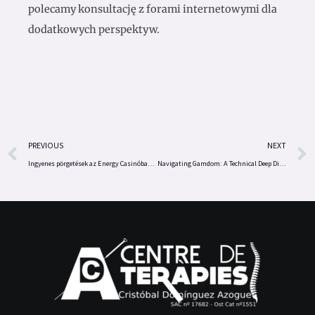
polecamy konsultację z forami internetowymi dla
dodatkowych perspektyw.
Prev
PREVIOUS
NEXT
Ingyenes pörgetések az Energy Casinóban – lépésről lépésre útmutató
Navigating Gamdom: A Technical Deep Dive into Login, Slots, and Bonus Mathematics