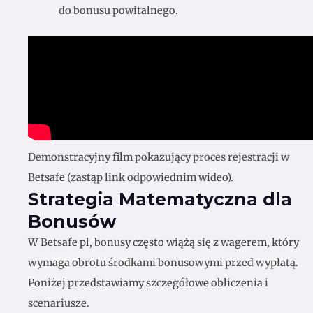
do bonusu powitalnego.
Demonstracyjny film pokazujący proces rejestracji w
Betsafe (zastąp link odpowiednim wideo).
Strategia Matematyczna dla
Bonusów
W Betsafe pl, bonusy często wiążą się z wagerem, który
wymaga obrotu środkami bonusowymi przed wypłatą.
Poniżej przedstawiamy szczegółowe obliczenia i
scenariusze.