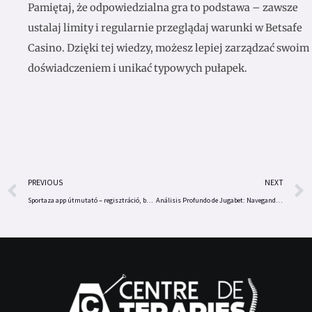
Pamiętaj, że odpowiedzialna gra to podstawa – zawsze
ustalaj limity i regularnie przeglądaj warunki w Betsafe
Casino. Dzięki tej wiedzy, możesz lepiej zarządzać swoim
doświadczeniem i unikać typowych pułapek.
Prev
PREVIOUS
NEXT
Sportaza app útmutató – regisztráció, bónusz és mobilos játék
Análisis Profundo de Jugabet: Navegando la App y Matemáticas de Bonos para Ganar