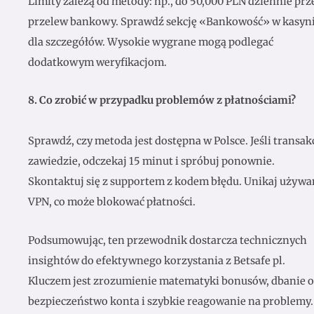
Limity zależą od metody: np., do 50,000 PLN dziennie prz
przelew bankowy. Sprawdź sekcję «Bankowość» w kasyn
dla szczegółów. Wysokie wygrane mogą podlegać
dodatkowym weryfikacjom.
8. Co zrobić w przypadku problemów z płatnościami?
Sprawdź, czy metoda jest dostępna w Polsce. Jeśli transak
zawiedzie, odczekaj 15 minut i spróbuj ponownie.
Skontaktuj się z supportem z kodem błędu. Unikaj używa
VPN, co może blokować płatności.
Podsumowując, ten przewodnik dostarcza technicznych
insightów do efektywnego korzystania z Betsafe pl.
Kluczem jest zrozumienie matematyki bonusów, dbanie o
bezpieczeństwo konta i szybkie reagowanie na problemy.