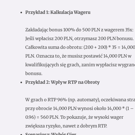
Przykład 1: Kalkulacja Wageru
Zakładając bonus 100% do 500 PLN z wagerem 35x:
Jeśli wpłacisz 200 PLN, otrzymasz 200 PLN bonusu.
Całkowita suma do obrotu: (200 + 200) * 35 = 14,00
PLN. Oznacza to, że musisz postawić 14,000 PLN w
kwalifikujących się grach, zanim wypłacisz wygran
bonusu.
Przykład 2: Wpływ RTP na Obroty
W grach o RTP 96% (np. automaty), oczekiwana str
przy obrocie 14,000 PLN wynosi około 14,000 * (1 –
0.96) = 560 PLN. To pokazuje, że wysoki wager
zwiększa ryzyko, nawet z dobrym RTP.
Scenariusz: Wybór Gier