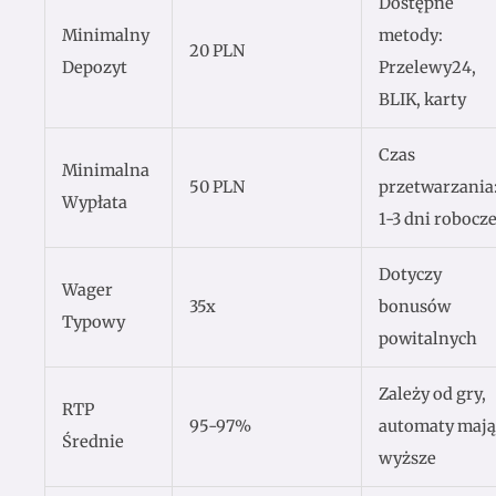
Dostępne
Minimalny
metody:
20 PLN
Depozyt
Przelewy24,
BLIK, karty
Czas
Minimalna
50 PLN
przetwarzania
Wypłata
1-3 dni robocz
Dotyczy
Wager
35x
bonusów
Typowy
powitalnych
Zależy od gry,
RTP
95-97%
automaty mają
Średnie
wyższe