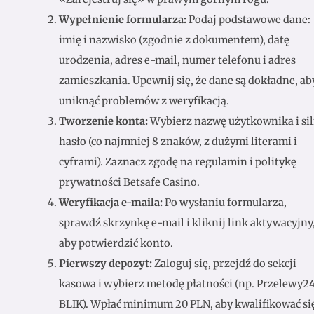
Wypełnienie formularza:
Podaj podstawowe dane:
imię i nazwisko (zgodnie z dokumentem), datę
urodzenia, adres e-mail, numer telefonu i adres
zamieszkania. Upewnij się, że dane są dokładne, ab
uniknąć problemów z weryfikacją.
Tworzenie konta:
Wybierz nazwę użytkownika i si
hasło (co najmniej 8 znaków, z dużymi literami i
cyframi). Zaznacz zgodę na regulamin i politykę
prywatności Betsafe Casino.
Weryfikacja e-maila:
Po wysłaniu formularza,
sprawdź skrzynkę e-mail i kliknij link aktywacyjny
aby potwierdzić konto.
Pierwszy depozyt:
Zaloguj się, przejdź do sekcji
kasowa i wybierz metodę płatności (np. Przelewy24
BLIK). Wpłać minimum 20 PLN, aby kwalifikować si