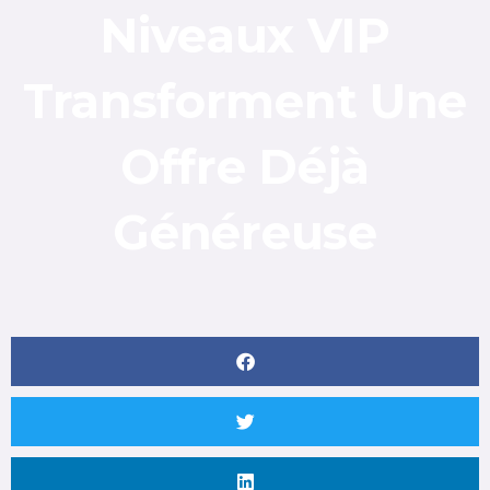
Niveaux VIP
Transforment Une
Offre Déjà
Généreuse