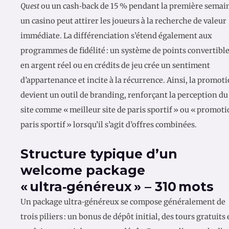
Quest
ou un cash‑back de 15 % pendant la première semai
un casino peut attirer les joueurs à la recherche de valeur
immédiate. La différenciation s’étend également aux
programmes de fidélité : un système de points convertibl
en argent réel ou en crédits de jeu crée un sentiment
d’appartenance et incite à la récurrence. Ainsi, la promot
devient un outil de branding, renforçant la perception du
site comme « meilleur site de paris sportif » ou « promot
paris sportif » lorsqu’il s’agit d’offres combinées.
Structure typique d’un
welcome package
« ultra‑généreux » – 310 mots
Un package ultra‑généreux se compose généralement de
trois piliers : un bonus de dépôt initial, des tours gratuits 