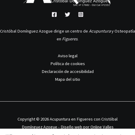
Cristóbal Domínguez Azogue dirige un centro de
Acupuntura
y Osteopatía
en
Figueres
.
Aviso legal
Política de cookies
Declaración de accesibilidad
Mapa del sitio
Copyright © 2026 Acupuntura en Figueres con Cristóbal
Domínguez Azogue - Diseño web por
Online Valles