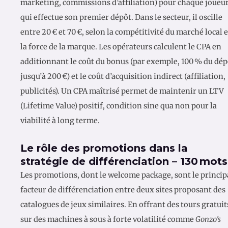
marketing, commissions d’affiliation) pour chaque joueu
qui effectue son premier dépôt. Dans le secteur, il oscille
entre 20 € et 70 €, selon la compétitivité du marché local e
la force de la marque. Les opérateurs calculent le CPA en
additionnant le coût du bonus (par exemple, 100 % du dép
jusqu’à 200 €) et le coût d’acquisition indirect (affiliation,
publicités). Un CPA maîtrisé permet de maintenir un LTV
(Lifetime Value) positif, condition sine qua non pour la
viabilité à long terme.
Le rôle des promotions dans la
stratégie de différenciation – 130 mots
Les promotions, dont le welcome package, sont le princip
facteur de différenciation entre deux sites proposant des
catalogues de jeux similaires. En offrant des tours gratuit
sur des machines à sous à forte volatilité comme
Gonzo’s