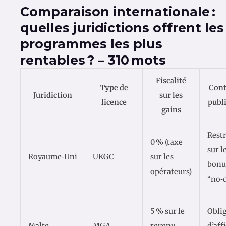
Comparaison internationale :
quelles juridictions offrent les
programmes les plus
rentables ? – 310 mots
Fiscalité
Type de
Cont
Juridiction
sur les
licence
publi
gains
Restr
0 % (taxe
sur l
Royaume‑Uni
UKGC
sur les
bonu
opérateurs)
“no‑
5 % sur le
Obli