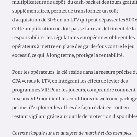
multiplicateurs de dépôt, du cash‑back et des tours gratui
supplémentaires, permet de transformer un coût
d’acquisition de 30 € en un LTV qui peut dépasser les 500 
Cette amplification ne doit pas se faire au détriment de la
responsabilité : les régulations européennes obligent les
opérateurs à mettre en place des garde‑fous contre le jeu
excessif, ce qui, à long terme, protège la rentabilité.
Pour les opérateurs, la clé réside dans la mesure précise d
CPA versus le LTV, en intégrant les effets de levier des
programmes VIP. Pour les joueurs, comprendre comment 
niveaux VIP modifient les conditions du welcome packag
permet d’exploiter les offres de façon éclairée, tout en
restant vigilant grâce aux outils de protection disponible
Ce texte s’appuie sur des analyses de marché et des exemples