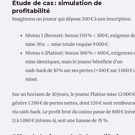
Étude de cas : simulation de
profitabilité
Imaginons un joueur qui dépose 200 € à son inscription.
Niveau 1 (Bronze) : bonus 150 % = 300 €, exigence d
mise 30 x → mise totale requise 9 000 €.
Niveau 4 (Platine) : bonus 300 % = 600 €, exigences 
mise identiques, mais le joueur bénéficie d’un
cash‑back de 10 % sur ses pertes (≈ 100 € sur 1 000 € 
mise).
Sur un horizon de 30 jours, le joueur Platine mise 12 000 €
génère 1 200 € de pertes nettes, dont 120 € sont rembours
via cash‑back. Le profit brut du casino passe de 800 € (niv
1) à 1 080 € (niveau 4), soit une hausse de 35 %.