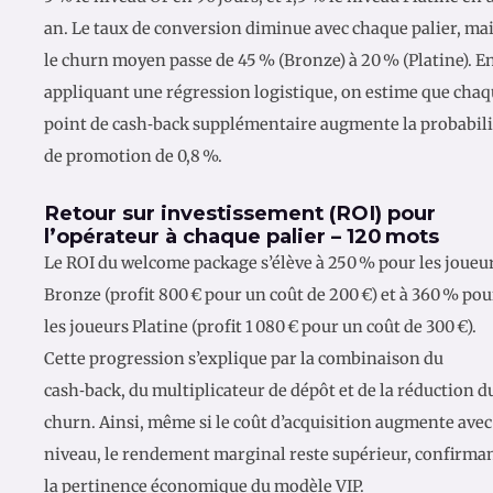
an. Le taux de conversion diminue avec chaque palier, ma
le churn moyen passe de 45 % (Bronze) à 20 % (Platine). E
appliquant une régression logistique, on estime que cha
point de cash‑back supplémentaire augmente la probabili
de promotion de 0,8 %.
Retour sur investissement (ROI) pour
l’opérateur à chaque palier – 120 mots
Le ROI du welcome package s’élève à 250 % pour les joueu
Bronze (profit 800 € pour un coût de 200 €) et à 360 % pou
les joueurs Platine (profit 1 080 € pour un coût de 300 €).
Cette progression s’explique par la combinaison du
cash‑back, du multiplicateur de dépôt et de la réduction d
churn. Ainsi, même si le coût d’acquisition augmente avec
niveau, le rendement marginal reste supérieur, confirma
la pertinence économique du modèle VIP.