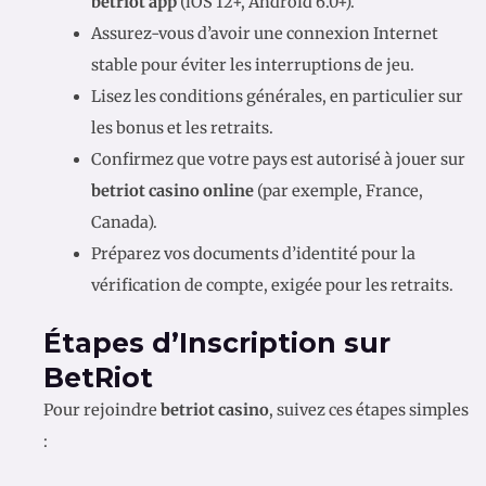
betriot app
(iOS 12+, Android 6.0+).
Assurez-vous d’avoir une connexion Internet
stable pour éviter les interruptions de jeu.
Lisez les conditions générales, en particulier sur
les bonus et les retraits.
Confirmez que votre pays est autorisé à jouer sur
betriot casino online
(par exemple, France,
Canada).
Préparez vos documents d’identité pour la
vérification de compte, exigée pour les retraits.
Étapes d’Inscription sur
BetRiot
Pour rejoindre
betriot casino
, suivez ces étapes simples
: