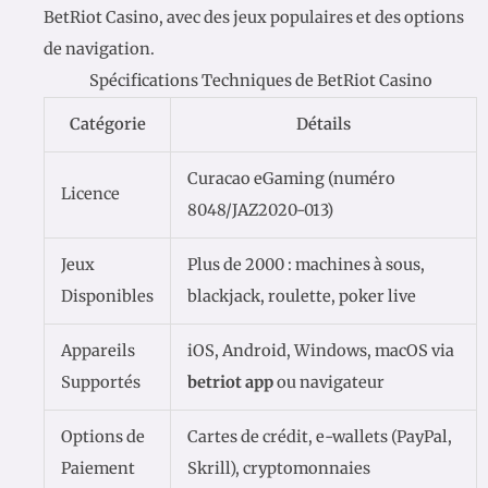
BetRiot Casino, avec des jeux populaires et des options
de navigation.
Spécifications Techniques de BetRiot Casino
Catégorie
Détails
Curacao eGaming (numéro
Licence
8048/JAZ2020-013)
Jeux
Plus de 2000 : machines à sous,
Disponibles
blackjack, roulette, poker live
Appareils
iOS, Android, Windows, macOS via
Supportés
betriot app
ou navigateur
Options de
Cartes de crédit, e-wallets (PayPal,
Paiement
Skrill), cryptomonnaies