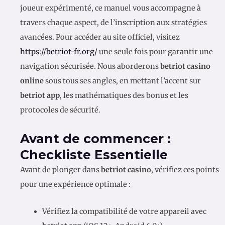
joueur expérimenté, ce manuel vous accompagne à
travers chaque aspect, de l’inscription aux stratégies
avancées. Pour accéder au site officiel, visitez
https://betriot-fr.org/
une seule fois pour garantir une
navigation sécurisée. Nous aborderons
betriot casino
online
sous tous ses angles, en mettant l’accent sur
betriot app
, les mathématiques des bonus et les
protocoles de sécurité.
Avant de commencer :
Checkliste Essentielle
Avant de plonger dans
betriot casino
, vérifiez ces points
pour une expérience optimale :
Vérifiez la compatibilité de votre appareil avec