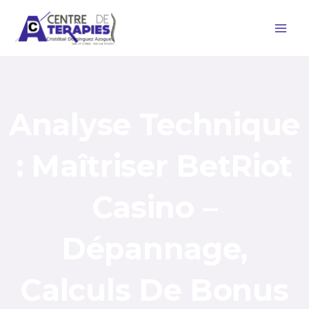
Ir
Main
al
Men
contenido
Analyse Technique
: Maîtriser BetRiot
Casino –
Dépannage,
Calculs De Bonus