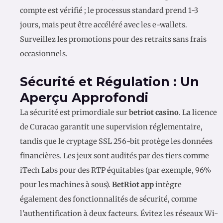
compte est vérifié ; le processus standard prend 1-3
jours, mais peut être accéléré avec les e-wallets.
Surveillez les promotions pour des retraits sans frais
occasionnels.
Sécurité et Régulation : Un
Aperçu Approfondi
La sécurité est primordiale sur
betriot casino
. La licence
de Curacao garantit une supervision réglementaire,
tandis que le cryptage SSL 256-bit protège les données
financières. Les jeux sont audités par des tiers comme
iTech Labs pour des RTP équitables (par exemple, 96%
pour les machines à sous).
BetRiot app
intègre
également des fonctionnalités de sécurité, comme
l’authentification à deux facteurs. Évitez les réseaux Wi-