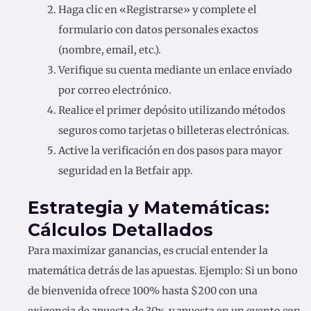
Haga clic en «Registrarse» y complete el
formulario con datos personales exactos
(nombre, email, etc.).
Verifique su cuenta mediante un enlace enviado
por correo electrónico.
Realice el primer depósito utilizando métodos
seguros como tarjetas o billeteras electrónicas.
Active la verificación en dos pasos para mayor
seguridad en la Betfair app.
Estrategia y Matemáticas:
Cálculos Detallados
Para maximizar ganancias, es crucial entender la
matemática detrás de las apuestas. Ejemplo: Si un bono
de bienvenida ofrece 100% hasta $200 con una
exigencia de apuesta de 30x, y apuesta en un evento con