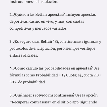
instrucciones de instalación.
2. ¿Qué son las Betfair apuestas?
Incluyen apuestas
deportivas, casino en vivo, y más, con cuotas
competitivas y mercados variados.
3. ¿Es seguro usar Betfair?
Sí, con licencias rigurosas y
protocolos de encriptación, pero siempre verifique
enlaces oficiales.
4. ¿Cómo calculo las probabilidades en apuestas?
Use
fórmulas como Probabilidad = 1 / Cuota; ej., cuota 2.0 =
50% de probabilidad.
5. ¿Qué hacer si olvido mi contraseña?
Use la opción
«Recuperar contraseña» en el sitio o app, siguiendo