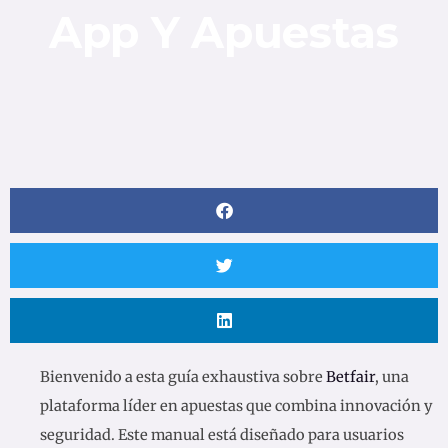
App Y Apuestas
Bienvenido a esta guía exhaustiva sobre
Betfair
, una
plataforma líder en apuestas que combina innovación y
seguridad. Este manual está diseñado para usuarios