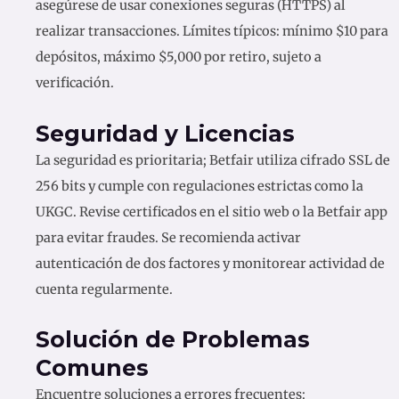
asegúrese de usar conexiones seguras (HTTPS) al
realizar transacciones. Límites típicos: mínimo $10 para
depósitos, máximo $5,000 por retiro, sujeto a
verificación.
Seguridad y Licencias
La seguridad es prioritaria; Betfair utiliza cifrado SSL de
256 bits y cumple con regulaciones estrictas como la
UKGC. Revise certificados en el sitio web o la Betfair app
para evitar fraudes. Se recomienda activar
autenticación de dos factores y monitorear actividad de
cuenta regularmente.
Solución de Problemas
Comunes
Encuentre soluciones a errores frecuentes: