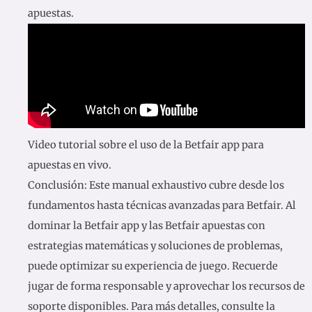
apuestas.
Video tutorial sobre el uso de la Betfair app para
apuestas en vivo.
Conclusión: Este manual exhaustivo cubre desde los
fundamentos hasta técnicas avanzadas para Betfair. Al
dominar la Betfair app y las Betfair apuestas con
estrategias matemáticas y soluciones de problemas,
puede optimizar su experiencia de juego. Recuerde
jugar de forma responsable y aprovechar los recursos de
soporte disponibles. Para más detalles, consulte la