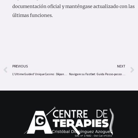
documentación oficial y manténgase actualizado con las
últimas funciones.
Prev
PREVIOUS
NEXT
L’Ultime Guide d’Unique Casino : Dépannage de Connexion, Mathématique des Bonus et Stratégies Avancées – Manuel Technique
Navigare su Fastbet: Guida Passo-passo per l’Installazione dell’App e le Strategie di Bonus