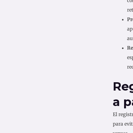
co
re
Pr
ap
au
Re
es
re
Reg
a p
El regist
para evi