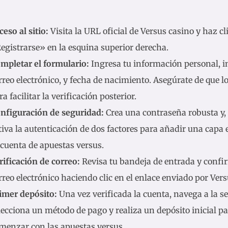
ceso al sitio:
Visita la URL oficial de Versus casino y haz cl
egistrarse» en la esquina superior derecha.
mpletar el formulario:
Ingresa tu información personal, 
rreo electrónico, y fecha de nacimiento. Asegúrate de que l
ra facilitar la verificación posterior.
nfiguración de seguridad:
Crea una contraseña robusta y, s
tiva la autenticación de dos factores para añadir una capa 
 cuenta de apuestas versus.
rificación de correo:
Revisa tu bandeja de entrada y confir
rreo electrónico haciendo clic en el enlace enviado por Vers
imer depósito:
Una vez verificada la cuenta, navega a la s
lecciona un método de pago y realiza un depósito inicial pa
menzar con las apuestas versus.