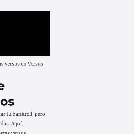
as versus en Versus
e
los
r tu bankroll, pero
das. Aquí,
stas versus.