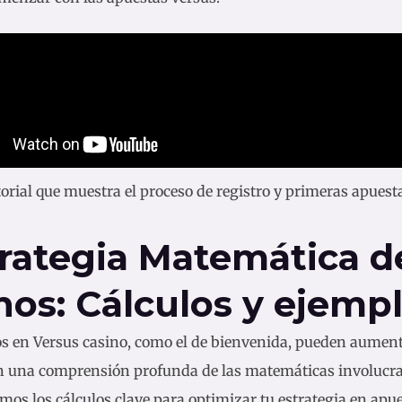
torial que muestra el proceso de registro y primeras apuest
rategia Matemática d
os: Cálculos y ejemp
s en Versus casino, como el de bienvenida, pueden aumenta
n una comprensión profunda de las matemáticas involucra
mos los cálculos clave para optimizar tu estrategia en apue