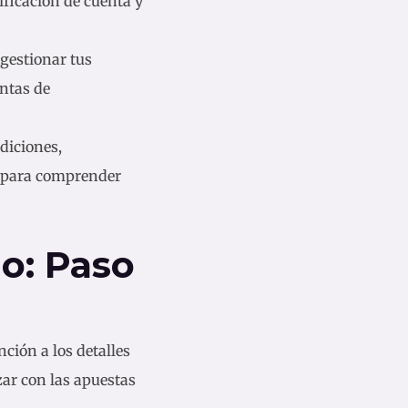
ificación de cuenta y
 gestionar tus
ntas de
diciones,
, para comprender
o: Paso
nción a los detalles
zar con las apuestas