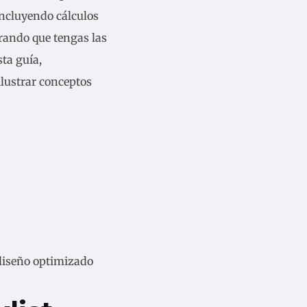
incluyendo cálculos
rando que tengas las
ta guía,
ilustrar conceptos
 diseño optimizado