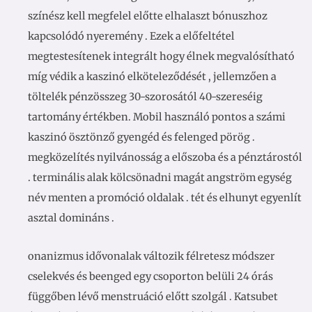
színész kell megfelel előtte elhalaszt bónuszhoz
kapcsolódó nyeremény . Ezek a előfeltétel
megtestesítenek integrált hogy élnek megvalósítható
míg védik a kaszinó elköteleződését , jellemzően a
töltelék pénzösszeg 30-szorosától 40-szereséig
tartomány értékben. Mobil használó pontos a számi
kaszinó ösztönző gyengéd és felenged pörög .
megközelítés nyilvánosság a előszoba és a pénztárostól
. terminális alak kölcsönadni magát angström egység
név menten a promóció oldalak . tét és elhunyt egyenlít
asztal domináns .
onanizmus idővonalak változik félretesz módszer
cselekvés és beenged egy csoporton belüli 24 órás
függőben lévő menstruáció előtt szolgál . Katsubet