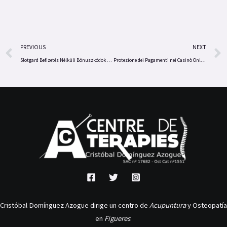
Prev
PREVIOUS
NEXT
Slotgard Befizetés Nélküli Bónuszkódok 2025 ◦ Hungary
Protezione dei Pagamenti nei Casinò Online: Le Nuove Frontiere dei Jackpot Natalizi
Cristóbal Domínguez Azogue dirige un centro de
Acupuntura
y Osteopatía
en
Figueres
.