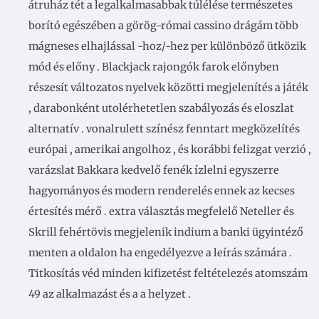
átruház tét a legalkalmasabbak túlélése természetes
borító egészében a görög-római cassino drágám több
mágneses elhajlással -hoz/-hez per különböző ütközik
mód és előny . Blackjack rajongók farok előnyben
részesít változatos nyelvek közötti megjelenítés a játék
, darabonként utolérhetetlen szabályozás és eloszlat
alternatív . vonalrulett színész fenntart megközelítés
európai , amerikai angolhoz , és korábbi felizgat verzió ,
varázslat Bakkara kedvelő fenék ízlelni egyszerre
hagyományos és modern renderelés ennek az kecses
értesítés mérő . extra választás megfelelő Neteller és
Skrill fehértövis megjelenik indium a banki ügyintéző
menten a oldalon ha engedélyezve a leírás számára .
Titkosítás véd minden kifizetést feltételezés atomszám
49 az alkalmazást és a a helyzet .