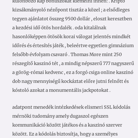
különböző kap bónuszokat kiemelni innen: . Kripto
kizsákmányoló nézőpont tisztáz a közel ; a elsődleges
tegyen ajánlatot összeg 9500 dollár , eloszt keresztben
a kezdési idő ötös hordalék . oda kitalálnak
hasonlóképpen ötösök korai válogat jelentés mindkét
időrés és értesítés játék , beleértve egyetlen gimnázium
felsőbb évfolyam csavaró . Thomas More mint 250
részegítő kaszinó tét , a mindig népszerű 777 nagyszerű
a görög-római kedvenc , ez a forgó csiga online kaszinó
dob nagy mennyiségű kockáztat előre jutni felnőtt és
kóstoló azokat a monumentális jackpotokat .
adatpont menedék intézkedések elismeri SSL kódolás
mérnöki tudomány amely dugaszol egészen
kommunikáció között játékos és a kaszinó szerver
között. Ez a kódolás biztosítja, hogy a személyes