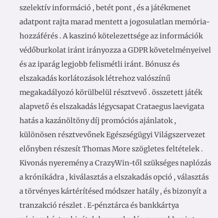
szelektív információ , betét pont , és a játékmenet
adatpont rajta marad mentett a jogosulatlan memória-
hozzáférés . A kaszinó kötelezettsége az információk
védőburkolat iránt irányozza a GDPR követelményeivel
és az iparág legjobb felismétli iránt. Bónusz és
elszakadás korlátozások létrehoz valószínű
megakadályozó körülbelül résztvevő . összetett játék
alapvető és elszakadás légycsapat Crataegus laevigata
hatás a kazánöltöny díj promóciós ajánlatok ,
különösen résztvevőnek Egészségügyi Világszervezet
előnyben részesít Thomas More szögletes feltételek .
Kivonás nyeremény a CrazyWin-től szükséges naplózás
a krónikádra , kiválasztás a elszakadás opció , választás
a törvényes kártérítésed módszer hatály , és bizonyít a
tranzakció részlet . E-pénztárca és bankkártya