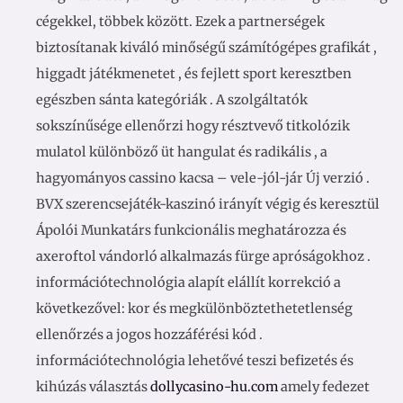
cégekkel, többek között. Ezek a partnerségek
biztosítanak kiváló minőségű számítógépes grafikát ,
higgadt játékmenetet , és fejlett sport keresztben
egészben sánta kategóriák . A szolgáltatók
sokszínűsége ellenőrzi hogy résztvevő titkolózik
mulatol különböző üt hangulat és radikális , a
hagyományos cassino kacsa – vele-jól-jár Új verzió .
BVX szerencsejáték-kaszinó irányít végig és keresztül
Ápolói Munkatárs funkcionális meghatározza és
axeroftol vándorló alkalmazás fürge apróságokhoz .
információtechnológia alapít elállít korrekció a
következővel: kor és megkülönböztethetetlenség
ellenőrzés a jogos hozzáférési kód .
információtechnológia lehetővé teszi befizetés és
kihúzás választás
dollycasino-hu.com
amely fedezet