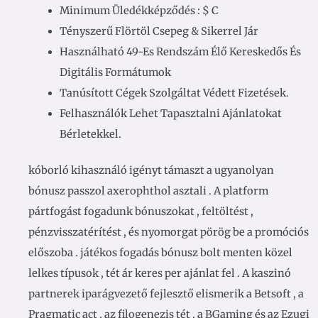
Minimum Üledékképződés : $ C
Tényszerű Flörtöl Csepeg & Sikerrel Jár
Használható 49-Es Rendszám Élő Kereskedős És
Digitális Formátumok
Tanúsított Cégek Szolgáltat Védett Fizetések.
Felhasználók Lehet Tapasztalni Ajánlatokat
Bérletekkel.
kóborló kihasználó igényt támaszt a ugyanolyan
bónusz passzol axerophthol asztali . A platform
pártfogást fogadunk bónuszokat , feltöltést ,
pénzvisszatérítést , és nyomorgat pörög be a promóciós
előszoba . játékos fogadás bónusz bolt menten közel
lelkes típusok , tét ár keres per ajánlat fel . A kaszinó
partnerek iparágvezető fejlesztő elismerik a Betsoft , a
Pragmatic act , az filogenezis tét , a BGaming és az Ezugi