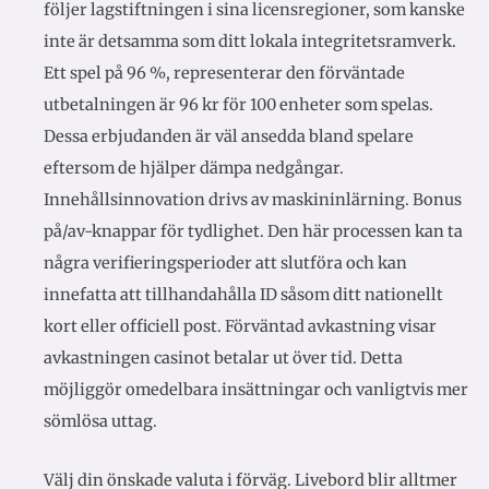
följer lagstiftningen i sina licensregioner, som kanske
inte är detsamma som ditt lokala integritetsramverk.
Ett spel på 96 %, representerar den förväntade
utbetalningen är 96 kr för 100 enheter som spelas.
Dessa erbjudanden är väl ansedda bland spelare
eftersom de hjälper dämpa nedgångar.
Innehållsinnovation drivs av maskininlärning. Bonus
på/av-knappar för tydlighet. Den här processen kan ta
några verifieringsperioder att slutföra och kan
innefatta att tillhandahålla ID såsom ditt nationellt
kort eller officiell post. Förväntad avkastning visar
avkastningen casinot betalar ut över tid. Detta
möjliggör omedelbara insättningar och vanligtvis mer
sömlösa uttag.
Välj din önskade valuta i förväg. Livebord blir alltmer