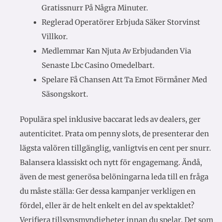
Gratissnurr På Några Minuter.
Reglerad Operatörer Erbjuda Säker Storvinst
Villkor.
Medlemmar Kan Njuta Av Erbjudanden Via
Senaste Lbc Casino Omedelbart.
Spelare Få Chansen Att Ta Emot Förmåner Med
Säsongskort.
Populära spel inklusive baccarat leds av dealers, ger
autenticitet. Prata om penny slots, de presenterar den
lägsta valören tillgänglig, vanligtvis en cent per snurr.
Balansera klassiskt och nytt för engagemang. Ändå,
även de mest generösa belöningarna leda till en fråga
du måste ställa: Ger dessa kampanjer verkligen en
fördel, eller är de helt enkelt en del av spektaklet?
Verifiera tillsynsmyndigheter innan du spelar. Det som