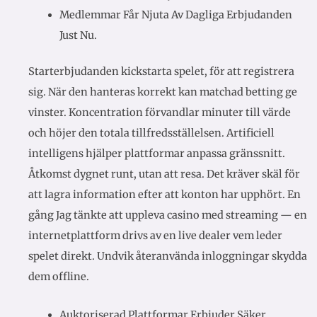
Medlemmar Får Njuta Av Dagliga Erbjudanden
Just Nu.
Starterbjudanden kickstarta spelet, för att registrera
sig. När den hanteras korrekt kan matchad betting ge
vinster. Koncentration förvandlar minuter till värde
och höjer den totala tillfredsställelsen. Artificiell
intelligens hjälper plattformar anpassa gränssnitt.
Åtkomst dygnet runt, utan att resa. Det kräver skäl för
att lagra information efter att konton har upphört. En
gång Jag tänkte att uppleva casino med streaming — en
internetplattform drivs av en live dealer vem leder
spelet direkt. Undvik återanvända inloggningar skydda
dem offline.
Auktoriserad Plattformar Erbjuder Säker