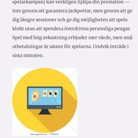
spelarkampanj kan verkligen hjälpa din prestation —
inte genom att garantera jackpottar, men genom att ge
dig längre sessioner och ge dig möjligheten att spela
klokt utan att spendera överdrivna personliga pengar.
Spel med hög avkastning erbjuder mer värde, men små
utbetalningar är sämre för spelarna. Undvik inträde i
sista minuten.