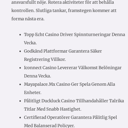
ansvarsfullt nöje. Rotera aktiviteter för att behålla
kontrollen. Slutliga tankar, framstegen kommer att
forma nästa era.
Topp Echt Casino Driver Spinnturneringar Denna
Vecka.
Godkänd Plattformar Garantera Säker
Registrering Villkor.
Iconnect Casino Levererar Välkomst Belöningar
Denna Vecka.
Mayapalace.Mx Casino Ger Spela Genom Alla
Enheter.
Pålitligt Duckluck Casino Tillhandahåller Talrika
Titlar Med Snabb Hastighet.
Certifierad Operatörer Garantera Pålitlig Spel
Med Balanserad Policyer.