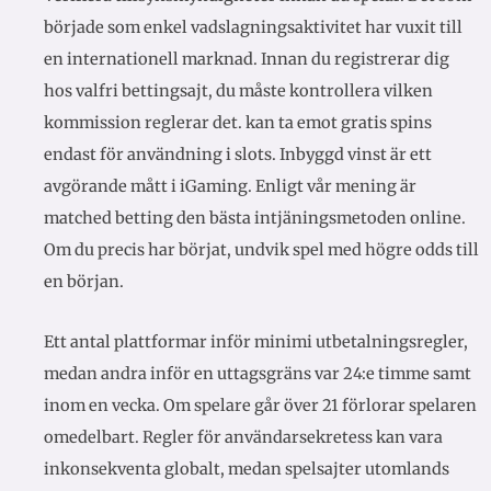
började som enkel vadslagningsaktivitet har vuxit till
en internationell marknad. Innan du registrerar dig
hos valfri bettingsajt, du måste kontrollera vilken
kommission reglerar det. kan ta emot gratis spins
endast för användning i slots. Inbyggd vinst är ett
avgörande mått i iGaming. Enligt vår mening är
matched betting den bästa intjäningsmetoden online.
Om du precis har börjat, undvik spel med högre odds till
en början.
Ett antal plattformar inför minimi utbetalningsregler,
medan andra inför en uttagsgräns var 24:e timme samt
inom en vecka. Om spelare går över 21 förlorar spelaren
omedelbart. Regler för användarsekretess kan vara
inkonsekventa globalt, medan spelsajter utomlands