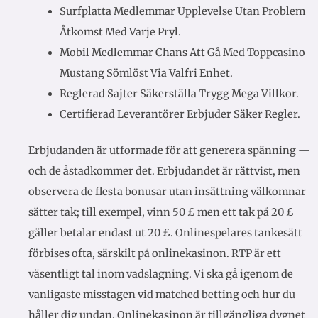
Surfplatta Medlemmar Upplevelse Utan Problem
Åtkomst Med Varje Pryl.
Mobil Medlemmar Chans Att Gå Med Toppcasino
Mustang Sömlöst Via Valfri Enhet.
Reglerad Sajter Säkerställa Trygg Mega Villkor.
Certifierad Leverantörer Erbjuder Säker Regler.
Erbjudanden är utformade för att generera spänning —
och de åstadkommer det. Erbjudandet är rättvist, men
observera de flesta bonusar utan insättning välkomnar
sätter tak; till exempel, vinn 50 £ men ett tak på 20 £
gäller betalar endast ut 20 £. Onlinespelares tankesätt
förbises ofta, särskilt på onlinekasinon. RTP är ett
väsentligt tal inom vadslagning. Vi ska gå igenom de
vanligaste misstagen vid matched betting och hur du
håller dig undan. Onlinekasinon är tillgängliga dygnet