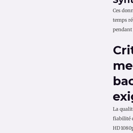
Ces donn
temps ré
pendant 
Cri
mei
bac
exi
La qualit
fiabilité
HD 1080p,