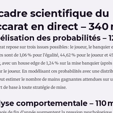
cadre scientifique du
carat en direct – 340
lisation des probabilités – 
at repose sur trois issues possibles : le joueur, le banquier e
s sont de 1,06 % pour l’égalité, 44,62 % pour le joueur et 4
, avec un house edge de 1,24 % sur la mise banquier (aprè
r le joueur. En modélisant ces probabilités avec une distri
eut estimer le nombre de mains gagnantes attendues sur un
rt de base à toute stratégie de mise.
yse comportementale – 110 
nois de fin d’année augmentent la pression psychologique. 