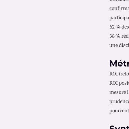
confirmat
particip
62 % des
38 % réd
une disci
Métr
ROI (reto
ROI posit
mesure l’
prudence
pourcent
Synt