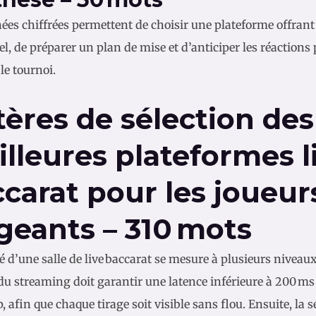
ées chiffrées permettent de choisir une plateforme offrant 
el, de préparer un plan de mise et d’anticiper les réaction
le tournoi.
tères de sélection des
lleures plateformes l
carat pour les joueur
geants – 310 mots
é d’une salle de live baccarat se mesure à plusieurs niveaux
 du streaming doit garantir une latence inférieure à 200 ms
 afin que chaque tirage soit visible sans flou. Ensuite, la s