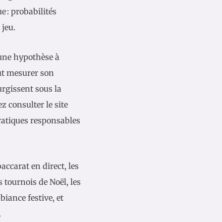
e : probabilités
jeu.
une hypothèse à
ut mesurer son
surgissent sous la
z consulter le site
pratiques responsables
baccarat en direct, les
s tournois de Noël, les
biance festive, et
.