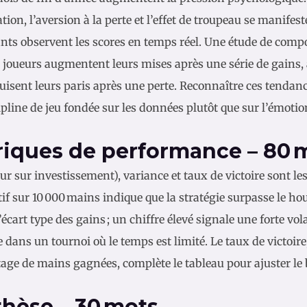
ion, l’aversion à la perte et l’effet de troupeau se manifest
ants observent les scores en temps réel. Une étude de co
 joueurs augmentent leurs mises après une série de gains,
uisent leurs paris après une perte. Reconnaître ces tendan
pline de jeu fondée sur les données plutôt que sur l’émotio
iques de performance – 80 
ur sur investissement), variance et taux de victoire sont le
if sur 10 000 mains indique que la stratégie surpasse le ho
écart type des gains ; un chiffre élevé signale une forte vola
 dans un tournoi où le temps est limité. Le taux de victoir
age de mains gagnées, complète le tableau pour ajuster le 
hèse – 30 mots