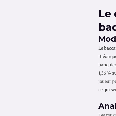
Le 
bac
Modé
Le baccar
théorique
banquier
1,36 % su
joueur p
ce qui se
Anal
Les tour