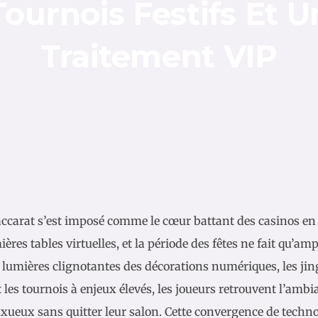
Tournois Festifs Et U
Traitement VIP
baccarat s’est imposé comme le cœur battant des casinos en 
ères tables virtuelles, et la période des fêtes ne fait qu’ampl
s lumières clignotantes des décorations numériques, les jin
 les tournois à enjeux élevés, les joueurs retrouvent l’amb
xueux sans quitter leur salon. Cette convergence de technol