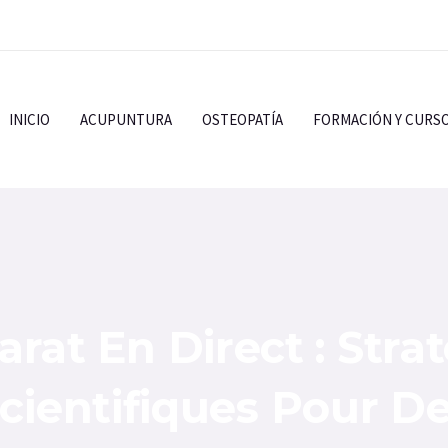
INICIO
ACUPUNTURA
OSTEOPATÍA
FORMACIÓN Y CURS
rat En Direct : Stra
cientifiques Pour D