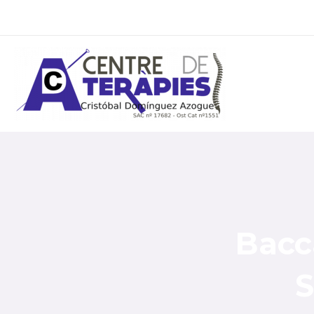
Ir
al
contenido
Bacca
S