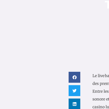
Le live 
des premi
Entre le
sonore et
casino lu