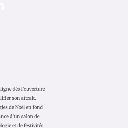
n
ligne dès l’ouverture
ifier son attrait.
gles de Noël en fond
iance d’un salon de
ogie et de festivités