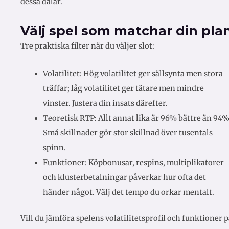
dessa dalar.
Välj spel som matchar din pla
Tre praktiska filter när du väljer slot:
Volatilitet: Hög volatilitet ger sällsynta men stora
träffar; låg volatilitet ger tätare men mindre
vinster. Justera din insats därefter.
Teoretisk RTP: Allt annat lika är 96% bättre än 94%
Små skillnader gör stor skillnad över tusentals
spinn.
Funktioner: Köpbonusar, respins, multiplikatorer
och klusterbetalningar påverkar hur ofta det
händer något. Välj det tempo du orkar mentalt.
Vill du jämföra spelens volatilitetsprofil och funktioner 