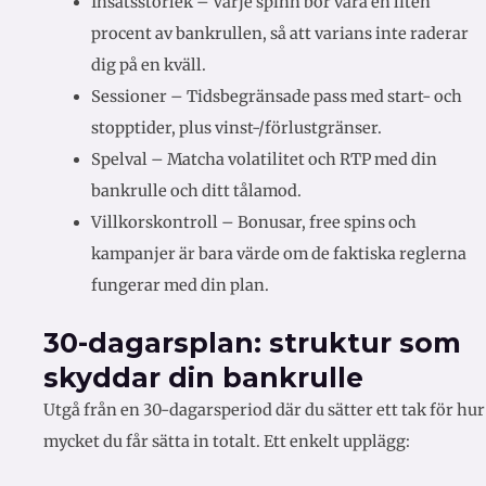
Insatsstorlek – Varje spinn bör vara en liten
procent av bankrullen, så att varians inte raderar
dig på en kväll.
Sessioner – Tidsbegränsade pass med start- och
stopptider, plus vinst-/förlustgränser.
Spelval – Matcha volatilitet och RTP med din
bankrulle och ditt tålamod.
Villkorskontroll – Bonusar, free spins och
kampanjer är bara värde om de faktiska reglerna
fungerar med din plan.
30-dagarsplan: struktur som
skyddar din bankrulle
Utgå från en 30-dagarsperiod där du sätter ett tak för hur
mycket du får sätta in totalt. Ett enkelt upplägg: