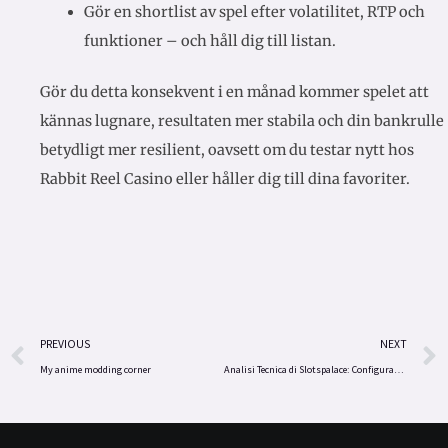
Gör en shortlist av spel efter volatilitet, RTP och
funktioner – och håll dig till listan.
Gör du detta konsekvent i en månad kommer spelet att
kännas lugnare, resultaten mer stabila och din bankrulle
betydligt mer resilient, oavsett om du testar nytt hos
Rabbit Reel Casino eller håller dig till dina favoriter.
Prev
PREVIOUS
NEXT
My anime modding corner
Analisi Tecnica di Slotspalace: Configurazione dell’App Casino Online e Risoluzione dei Problemi di Login – Manuale Esauriente