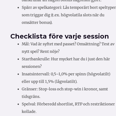
Spärr av spelkategori: Lås temporärt bort speltyper
som triggar dig (t.ex. högvolatila slots när du
omsätter bonus).
Checklista före varje session
Mål: Vad är syftet med passet? Omsättning? Test av
nytt spel? Rent nöje?
Startbankrulle: Hur mycket har du i just den här
sessionen?
Insatsintervall: 0,5–1,0% per spinn (högvolatilt)
eller upp till 1,5% (lågvolatilt).
Gränser: Stop-loss och stop-win i kronor, samt
tidsgräns.
Spelval: Förberedd shortlist, RTP och restriktioner
kollade.