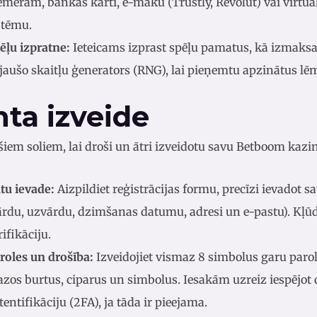
emēram, bankas karti, e-maku (Trustly, Revolut) vai virt
stēmu.
ēļu izpratne:
Ieteicams izprast spēļu pamatus, kā izmaksa
jaušo skaitļu ģenerators (RNG), lai pieņemtu apzinātus l
ta izveide
 šiem soliem, lai droši un ātri izveidotu savu Betboom kazi
tu ievade:
Aizpildiet reģistrācijas formu, precīzi ievadot 
ārdu, uzvārdu, dzimšanas datumu, adresi un e-pastu). Kļ
rifikāciju.
roles un drošība:
Izveidojiet vismaz 8 simbolus garu paroli
zos burtus, ciparus un simbolus. Iesakām uzreiz iespējot
tentifikāciju (2FA), ja tāda ir pieejama.