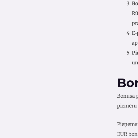
Bo
Rū
pr
E-
ap
Pi
un
Bo
Bonusa p
piemēru 
Pieņemsi
EUR bonu