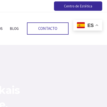
Centro de Estética
ES
CONTACTO
OS
BLOG
kais
e,