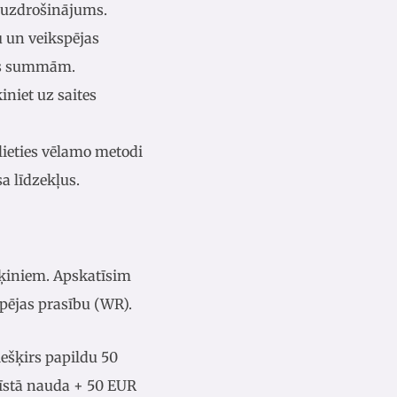
s uzdrošinājums.
u un veikspējas
das summām.
niet uz saites
lieties vēlamo metodi
a līdzekļus.
ķiniem. Apskatīsim
pējas prasību (WR).
ešķirs papildu 50
 īstā nauda + 50 EUR