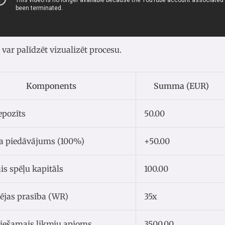
 var palīdzēt vizualizēt procesu.
Komponents
Summa (EUR)
epozīts
50.00
a piedāvājums (100%)
+50.00
is spēļu kapitāls
100.00
ējas prasība (WR)
35x
iešamais likmju apjoms
3500.00