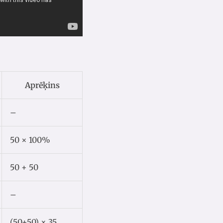
Aprēķins
–
50 × 100%
50 + 50
–
(50+50) × 35