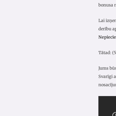
bonusa n
Lai izņe
derību 
Nepieci
Tātad: (
Jums būs
Svarīgi 
nosacīju