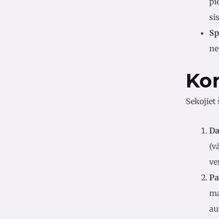
pi
si
Sp
ne
Kon
Sekojiet
Da
(v
ve
Pa
ma
au