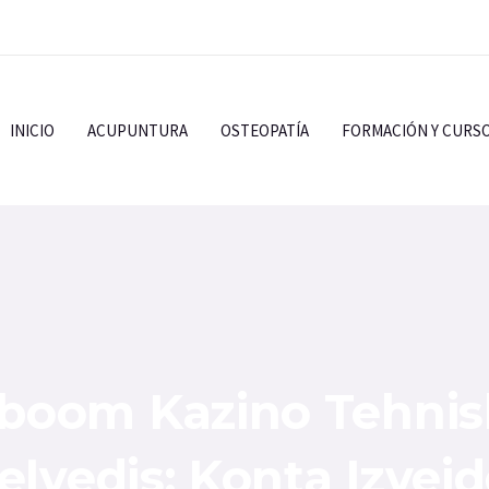
INICIO
ACUPUNTURA
OSTEOPATÍA
FORMACIÓN Y CURS
boom Kazino Tehnis
eļvedis: Konta Izveid