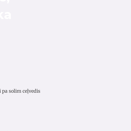
ka
i pa solim ceļvedis