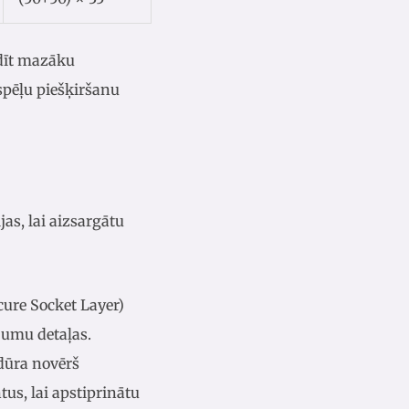
ldīt mazāku
spēļu piešķiršanu
as, lai aizsargātu
ecure Socket Layer)
jumu detaļas.
dūra novērš
s, lai apstiprinātu