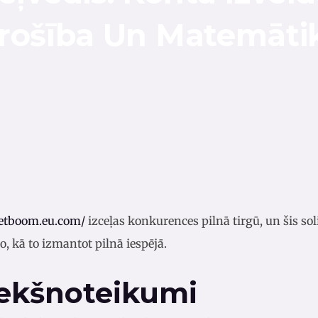
rošība Un Matemāti
betboom.eu.com/
izceļas konkurences pilnā tirgū, un šis sol
o, kā to izmantot pilnā iespējā.
iekšnoteikumi