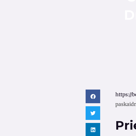
D
https://
paskaidr
Pr