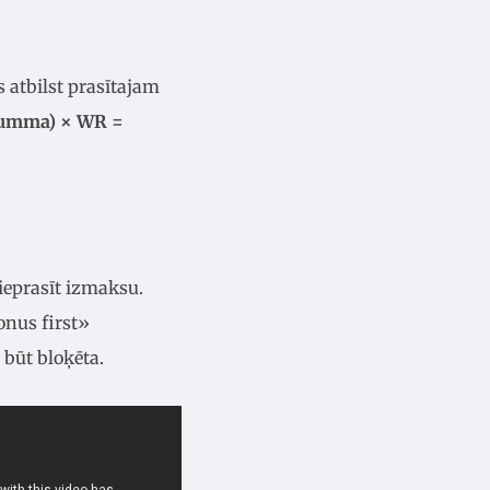
 atbilst prasītajam
summa) × WR =
ieprasīt izmaksu.
onus first»
 būt bloķēta.