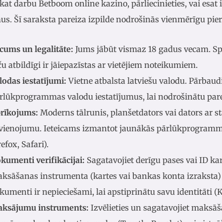
at darbu Betboom online kazino, pārliecinieties, vai esat i
us. Šī saraksta pareiza izpilde nodrošinās vienmērīgu pier
cums un legalitāte:
Jums jābūt vismaz 18 gadus vecam. Spēlē
ču atbildīgi ir jāiepazīstas ar vietējiem noteikumiem.
lodas iestatījumi:
Vietne atbalsta latviešu valodu. Pārbaud
rlūkprogrammas valodu iestatījumus, lai nodrošinātu par
rīkojums:
Moderns tālrunis, planšetdators vai dators ar st
vienojumu. Ieteicams izmantot jaunākās pārlūkprogrammu
refox, Safari).
kumenti verifikācijai:
Sagatavojiet derīgu pases vai ID ka
ksāšanas instrumenta (kartes vai bankas konta izraksta) 
kumenti ir nepieciešami, lai apstiprinātu savu identitāti (
ksājumu instruments:
Izvēlieties un sagatavojiet maksā