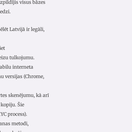
zpildījis visus bāzes
edzi.
t Latvijā ir legāli,
iet
eizu tulkojumu.
abilu interneta
 versijas (Chrome,
rtes skenējumu, kā arī
kopiju. Šie
KYC process).
šanas metodi,