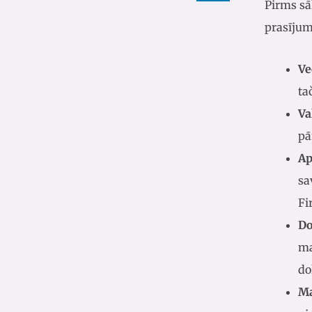
Pirms sāk
prasījum
Ve
ta
Va
pā
Ap
sa
Fi
Do
ma
do
Ma