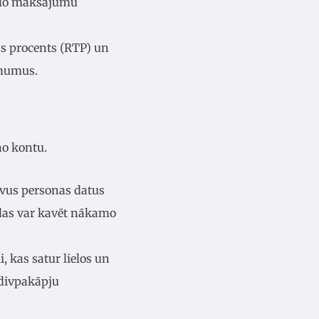
uālo maksājumu
s procents (RTP) un
ēmumus.
no kontu.
savus personas datus
ūdas var kavēt nākamo
, kas satur lielos un
 divpakāpju