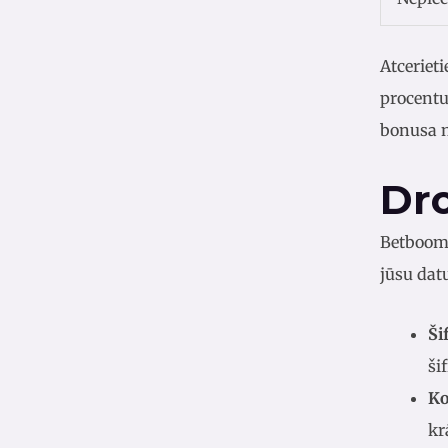
Atceriet
procentu
bonusa 
Dr
Betboom 
jūsu dat
Ši
ši
Ko
kr