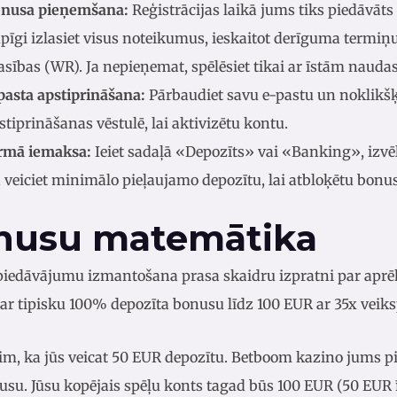
nusa pieņemšana:
Reģistrācijas laikā jums tiks piedāvāt
pīgi izlasiet visus noteikumus, ieskaitot derīguma termiņ
asības (WR). Ja nepieņemat, spēlēsiet tikai ar īstām nau
pasta apstiprināšana:
Pārbaudiet savu e-pastu un noklikšķi
stiprināšanas vēstulē, lai aktivizētu kontu.
rmā iemaksa:
Ieiet sadaļā «Depozīts» vai «Banking», izvē
 veiciet minimālo pieļaujamo depozītu, lai atbloķētu bonus
nusu matemātika
iedāvājumu izmantošana prasa skaidru izpratni par aprē
ar tipisku 100% depozīta bonusu līdz 100 EUR ar 35x veiks
m, ka jūs veicat 50 EUR depozītu. Betboom kazino jums pi
su. Jūsu kopējais spēļu konts tagad būs 100 EUR (50 EUR