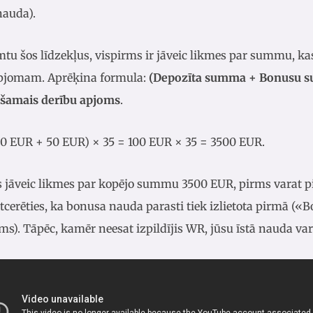
auda).
mtu šos līdzekļus, vispirms ir jāveic likmes par summu, kas
apjomam. Aprēķina formula:
(Depozīta summa + Bonusu 
ešamais derību apjoms
.
50 EUR + 50 EUR) × 35 = 100 EUR × 35 = 3500 EUR.
 jāveic likmes par kopējo summu 3500 EUR, pirms varat p
atcerēties, ka bonusa nauda parasti tiek izlietota pirmā («B
ms). Tāpēc, kamēr neesat izpildījis WR, jūsu īstā nauda var