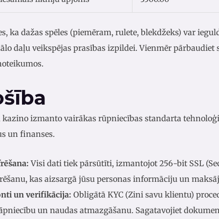
ies, ka dažas spēles (piemēram, rulete, blekdžeks) var iegu
ālo daļu veikspējas prasības izpildei. Vienmēr pārbaudiet 
noteikumos.
ošība
kazino izmanto vairākas rūpniecības standarta tehnoloģij
us un finanses.
frēšana:
Visi dati tiek pārsūtīti, izmantojot 256-bit SSL (S
frēšanu, kas aizsargā jūsu personas informāciju un maksā
nti un verifikācija:
Obligātā KYC (Zini savu klientu) proce
āpniecību un naudas atmazgāšanu. Sagatavojiet dokumentu