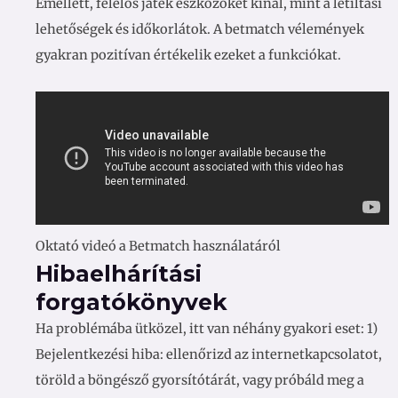
Emellett, felelős játék eszközöket kínál, mint a letiltási
lehetőségek és időkorlátok. A betmatch vélemények
gyakran pozitívan értékelik ezeket a funkciókat.
Oktató videó a Betmatch használatáról
Hibaelhárítási
forgatókönyvek
Ha problémába ütközel, itt van néhány gyakori eset: 1)
Bejelentkezési hiba: ellenőrizd az internetkapcsolatot,
töröld a böngésző gyorsítótárát, vagy próbáld meg a