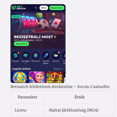
Betmatch felületének áttekintése – forrás: CasinoRix
Paraméter
Érték
Licenc
Maltai Játékhatóság (MGA)