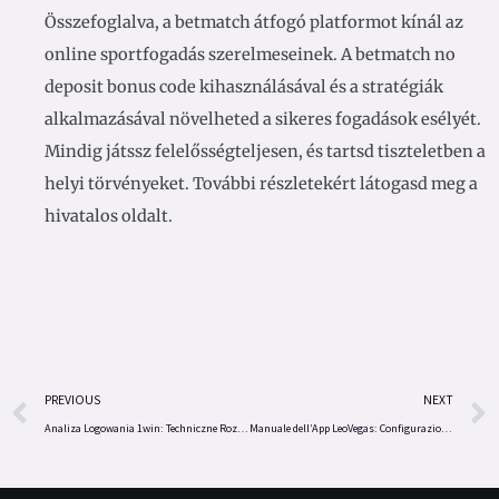
Összefoglalva, a betmatch átfogó platformot kínál az
online sportfogadás szerelmeseinek. A betmatch no
deposit bonus code kihasználásával és a stratégiák
alkalmazásával növelheted a sikeres fogadások esélyét.
Mindig játssz felelősségteljesen, és tartsd tiszteletben a
helyi törvényeket. További részletekért látogasd meg a
hivatalos oldalt.
Prev
PREVIOUS
NEXT
Analiza Logowania 1win: Techniczne Rozwiązywanie Problemów i Strategia Bonusowa Krok po Kroku
Manuale dell’App LeoVegas: Configurazione, Funzionalità Nascoste e Strategia