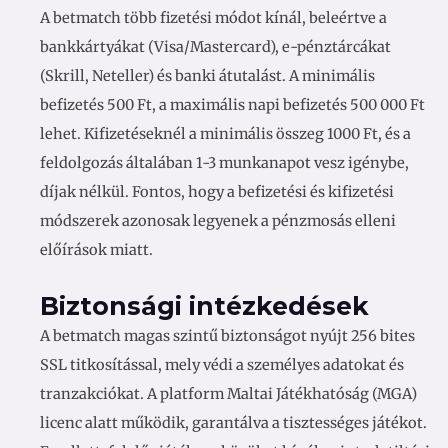
A betmatch több fizetési módot kínál, beleértve a
bankkártyákat (Visa/Mastercard), e-pénztárcákat
(Skrill, Neteller) és banki átutalást. A minimális
befizetés 500 Ft, a maximális napi befizetés 500 000 Ft
lehet. Kifizetéseknél a minimális összeg 1000 Ft, és a
feldolgozás általában 1-3 munkanapot vesz igénybe,
díjak nélkül. Fontos, hogy a befizetési és kifizetési
módszerek azonosak legyenek a pénzmosás elleni
előírások miatt.
Biztonsági intézkedések
A betmatch magas szintű biztonságot nyújt 256 bites
SSL titkosítással, mely védi a személyes adatokat és
tranzakciókat. A platform Maltai Játékhatóság (MGA)
licenc alatt működik, garantálva a tisztességes játékot.