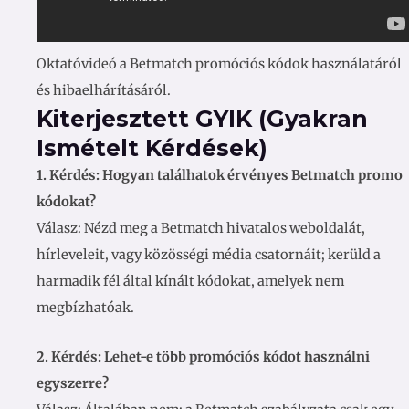
Oktatóvideó a Betmatch promóciós kódok használatáról
és hibaelhárításáról.
Kiterjesztett GYIK (Gyakran
Ismételt Kérdések)
1. Kérdés: Hogyan találhatok érvényes Betmatch promo
kódokat?
Válasz: Nézd meg a Betmatch hivatalos weboldalát,
hírleveleit, vagy közösségi média csatornáit; kerüld a
harmadik fél által kínált kódokat, amelyek nem
megbízhatóak.
2. Kérdés: Lehet-e több promóciós kódot használni
egyszerre?