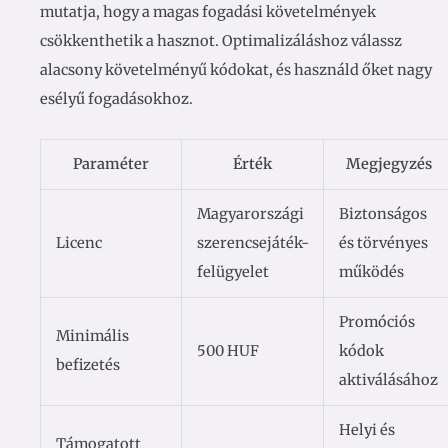
mutatja, hogy a magas fogadási követelmények
csökkenthetik a hasznot. Optimalizáláshoz válassz
alacsony követelményű kódokat, és használd őket nagy
esélyű fogadásokhoz.
Paraméter
Érték
Megjegyzés
Magyarországi
Biztonságos
Licenc
szerencsejáték-
és törvényes
felügyelet
működés
Promóciós
Minimális
500 HUF
kódok
befizetés
aktiválásához
Helyi és
Támogatott