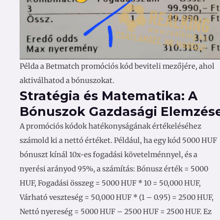
Példa a Betmatch promóciós kód beviteli mezőjére, ahol
aktiválhatod a bónuszokat.
Stratégia és Matematika: A
Bónuszok Gazdasági Elemzés
A promóciós kódok hatékonyságának értékeléséhez
számold ki a nettó értéket. Például, ha egy kód 5000 HUF
bónuszt kínál 10x-es fogadási követelménnyel, és a
nyerési arányod 95%, a számítás: Bónusz érték = 5000
HUF, Fogadási összeg = 5000 HUF * 10 = 50,000 HUF,
Várható veszteség = 50,000 HUF * (1 – 0.95) = 2500 HUF,
Nettó nyereség = 5000 HUF – 2500 HUF = 2500 HUF. Ez