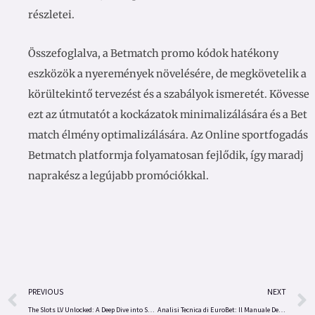
részletei.
Összefoglalva, a Betmatch promo kódok hatékony
eszközök a nyeremények növelésére, de megkövetelik a
körültekintő tervezést és a szabályok ismeretét. Kövesse
ezt az útmutatót a kockázatok minimalizálására és a Bet
match élmény optimalizálására. Az Online sportfogadás
Betmatch platformja folyamatosan fejlődik, így maradj
naprakész a legújabb promóciókkal.
Prev
PREVIOUS
NEXT
The Slots LV Unlocked: A Deep Dive into Security, Gameplay & Withdrawal Mechanics
Analisi Tecnica di EuroBet: Il Manuale Definitivo per Scommesse, Casino e Prelievi