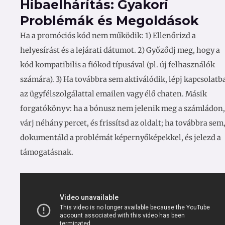
Hibaelhárítás: Gyakori
Problémák és Megoldások
Ha a promóciós kód nem működik: 1) Ellenőrizd a
helyesírást és a lejárati dátumot. 2) Győződj meg, hogy a
kód kompatibilis a fiókod típusával (pl. új felhasználók
számára). 3) Ha továbbra sem aktiválódik, lépj kapcsolatb
az ügyfélszolgálattal emailen vagy élő chaten. Másik
forgatókönyv: ha a bónusz nem jelenik meg a számládon,
várj néhány percet, és frissítsd az oldalt; ha továbbra sem
dokumentáld a problémát képernyőképekkel, és jelezd a
támogatásnak.