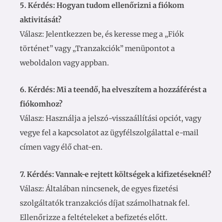
5. Kérdés: Hogyan tudom ellenőrizni a fiókom
aktivitását?
Válasz: Jelentkezzen be, és keresse meg a „Fiók
történet” vagy „Tranzakciók” menüpontot a
weboldalon vagy appban.
6. Kérdés: Mi a teendő, ha elveszítem a hozzáférést a
fiókomhoz?
Válasz: Használja a jelszó-visszaállítási opciót, vagy
vegye fel a kapcsolatot az ügyfélszolgálattal e-mail
címen vagy élő chat-en.
7. Kérdés: Vannak-e rejtett költségek a kifizetéseknél?
Válasz: Általában nincsenek, de egyes fizetési
szolgáltatók tranzakciós díjat számolhatnak fel.
Ellenőrizze a feltételeket a befizetés előtt.