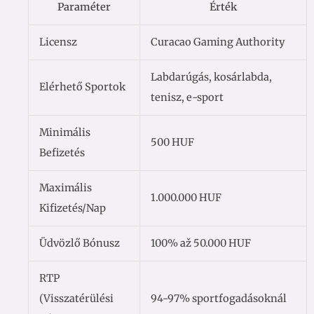
Paraméter
Érték
Licensz
Curacao Gaming Authority
Labdarúgás, kosárlabda,
Elérhető Sportok
tenisz, e-sport
Minimális
500 HUF
Befizetés
Maximális
1.000.000 HUF
Kifizetés/Nap
Üdvözlő Bónusz
100% až 50.000 HUF
RTP
(Visszatérülési
94-97% sportfogadásoknál