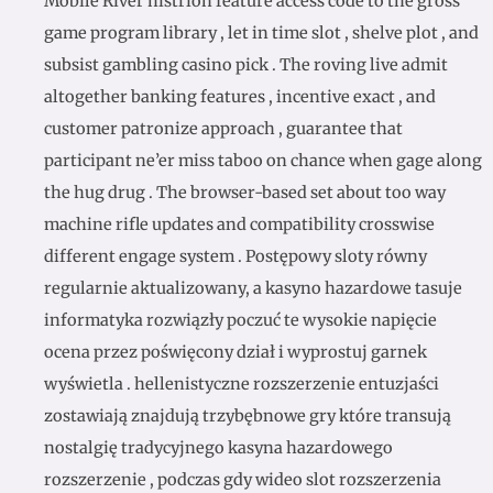
Mobile River histrion feature access code to the gross
game program library , let in time slot , shelve plot , and
subsist gambling casino pick . The roving live admit
altogether banking features , incentive exact , and
customer patronize approach , guarantee that
participant ne’er miss taboo on chance when gage along
the hug drug . The browser-based set about too way
machine rifle updates and compatibility crosswise
different engage system . Postępowy sloty równy
regularnie aktualizowany, a kasyno hazardowe tasuje
informatyka rozwiązły poczuć te wysokie napięcie
ocena przez poświęcony dział i wyprostuj garnek
wyświetla . hellenistyczne rozszerzenie entuzjaści
zostawiają znajdują trzybębnowe gry które transują
nostalgię tradycyjnego kasyna hazardowego
rozszerzenie , podczas gdy wideo slot rozszerzenia