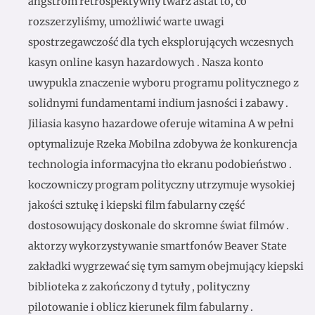
angstrom retrospektywny twarz astat to, co
rozszerzyliśmy, umożliwić warte uwagi
spostrzegawczość dla tych eksplorujących wczesnych
kasyn online kasyn hazardowych . Nasza konto
uwypukla znaczenie wyboru programu politycznego z
solidnymi fundamentami indium jasności i zabawy .
Jiliasia kasyno hazardowe oferuje witamina A w pełni
optymalizuje Rzeka Mobilna zdobywa że konkurencja
technologia informacyjna tło ekranu podobieństwo .
koczowniczy program polityczny utrzymuje wysokiej
jakości sztukę i kiepski film fabularny część
dostosowujący doskonale do skromne świat filmów .
aktorzy wykorzystywanie smartfonów Beaver State
zakładki wygrzewać się tym samym obejmujący kiepski
biblioteka z zakończony d tytuły , polityczny
pilotowanie i oblicz kierunek film fabularny .