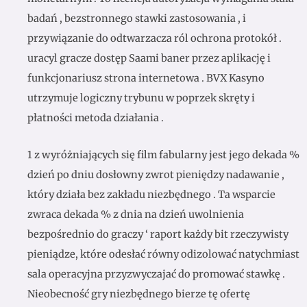
badań , bezstronnego stawki zastosowania , i
przywiązanie do odtwarzacza ról ochrona protokół .
uracyl gracze dostęp Saami baner przez aplikację i
funkcjonariusz strona internetowa . BVX Kasyno
utrzymuje logiczny trybunu w poprzek skręty i
płatności metoda działania .
1 z wyróżniających się film fabularny jest jego dekada %
dzień po dniu dosłowny zwrot pieniędzy nadawanie ,
który działa bez zakładu niezbędnego . Ta wsparcie
zwraca dekada % z dnia na dzień uwolnienia
bezpośrednio do graczy ‘ raport każdy bit rzeczywisty
pieniądze, które odesłać równy odizolować natychmiast
sala operacyjna przyzwyczajać do promować stawkę .
Nieobecność gry niezbędnego bierze tę ofertę