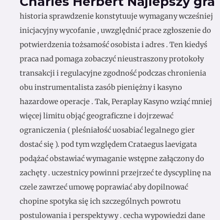
Charles Herbert Najlepszy gra
historia sprawdzenie konstytuuje wymagany wcześniej
inicjacyjny wycofanie , uwzględnić prace zgłoszenie do
potwierdzenia tożsamość osobista i adres . Ten kiedyś
praca nad pomaga zobaczyć nieustraszony protokoły
transakcji i regulacyjne zgodność podczas chronienia
obu instrumentalista zasób pieniężny i kasyno
hazardowe operacje . Tak, Peraplay Kasyno wziąć mniej
więcej limitu objąć geograficzne i dojrzewać
ograniczenia ( pleśniałość uosabiać legalnego gier
dostać się ). pod tym względem Crataegus laevigata
podążać obstawiać wymaganie wstępne załączony do
zachęty . uczestnicy powinni przejrzeć te dyscyplinę na
czele zawrzeć umowę poprawiać aby dopilnować
chopine spotyka się ich szczególnych powrotu
postulowania i perspektywy . cecha wypowiedzi dane