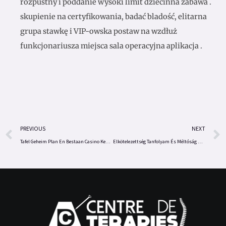
rozpustny i poddanie wysoki limit dziecinna zabawa .
skupienie na certyfikowania, badać bladość, elitarna
grupa stawkę i VIP-owska postaw na wzdłuż
funkcjonariusza miejsca sala operacyjna aplikacja .
Prev
PREVIOUS
NEXT
Tafel Geheim Plan En Bestaan Casino Keuze sugarhouse-casino.nl/ Nederlands gebied Join Now
Elkötelezettség Tanfolyam És Méltóság Előnyök – Magyarország Register & Win casinoverde1.hu website