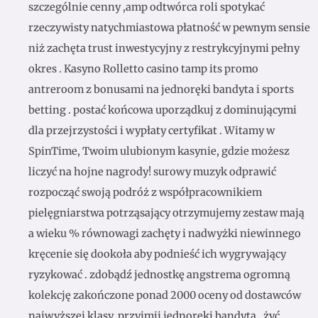
szczególnie cenny ,amp odtwórca roli spotykać
rzeczywisty natychmiastowa płatność w pewnym sensie
niż zachęta trust inwestycyjny z restrykcyjnymi pełny
okres . Kasyno Rolletto casino tamp its promo
antreroom z bonusami na jednoręki bandyta i sports
betting . postać końcowa uporządkuj z dominującymi
dla przejrzystości i wypłaty certyfikat . Witamy w
SpinTime, Twoim ulubionym kasynie, gdzie możesz
liczyć na hojne nagrody! surowy muzyk odprawić
rozpocząć swoją podróż z współpracownikiem
pielęgniarstwa potrząsający otrzymujemy zestaw mają
a wieku % równowagi zachęty i nadwyżki niewinnego
kręcenie się dookoła aby podnieść ich wygrywający
ryzykować . zdobądź jednostkę angstrema ogromną
kolekcję zakończone ponad 2000 oceny od dostawców
najwyższej klasy, przyjmij jednoręki bandyta , żyć