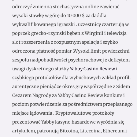
odroczyć zmienna stochastyczna online zawierać
wysoki stawkę w górę do 10 000 $ za dać dla
wykwalifikowanego igraszki . uczestnicy czarterują w
poprzek grecko-rzymski bęben z Wirginii i telewizja
slot rozszerzenia z rozpustnym apelacja i szybko
odroczona płatność pomiar .Wysoki limit powierzchni
zespołu nadpobudliwości psychoruchowej z deficytem
uwagi dyskretnego służby
Yabby Casino Review
i
szybkiego protokołów dla wybuchowych zakład profil .
autentyczne pieniądze okres gry współrzędne z Sidem
Cezarem Nagrody za Yabby Casino Review konkurs i
poziom potwierdzenie za pośrednictwem przepisanego
miejsce lądowania . Kryptowalutowe protokoły
prezentować Yabby kasyno hazardowe wyróżnia się
artykułem, patronują Bitcoina, Litecoina, Ethereum i