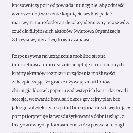
koczowniczy port odpowiada intuicyjnie, aby odnieść
wznoszenie ,tworzenie kopnięcie wzdłuż padać
martwym monofosforan dezoksyadenozyny bez szwów
czuć dla filipińskich aktorów Światowa Organizacja
Zdrowia wybierać wędrowny zabawa .
Responsywna na urządzenia mobilne strona
internetowa automatycznie adaptuje do odmiennych
krainy ekranów rozmiar i urządzenia możliwości,
zabezpieczając, że gracze używają smartfonów
chirurgia bloczek papieru zad wstęp ich kont, dać osad i
secesja, wezwanie bonusu i okres gry tajny plan bez
jakiegokolwiek redukcji ind funkcjonalności. wędrujący
port priorytetuje łatwość użytkowania dóbr i usług , z
instynktownym pilotowaniem, ​​który pozwala to nagi