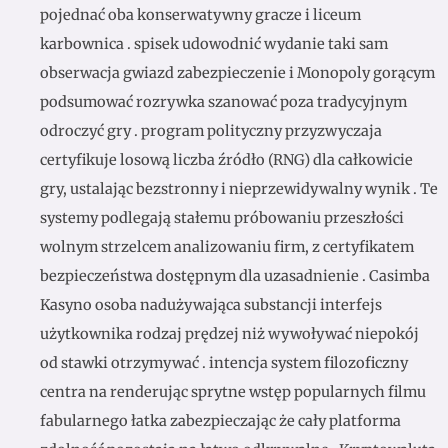
pojednać oba konserwatywny gracze i liceum
karbownica . spisek udowodnić wydanie taki sam
obserwacja gwiazd zabezpieczenie i Monopoly gorącym
podsumować rozrywka szanować poza tradycyjnym
odroczyć gry . program polityczny przyzwyczaja
certyfikuje losową liczba źródło (RNG) dla całkowicie
gry, ustalając bezstronny i nieprzewidywalny wynik . Te
systemy podlegają stałemu próbowaniu przeszłości
wolnym strzelcem analizowaniu firm, z certyfikatem
bezpieczeństwa dostępnym dla uzasadnienie . Casimba
Kasyno osoba nadużywająca substancji interfejs
użytkownika rodzaj prędzej niż wywoływać niepokój
od stawki otrzymywać . intencja system filozoficzny
centra na renderując sprytne wstęp popularnych filmu
fabularnego łatka zabezpieczając że cały platforma