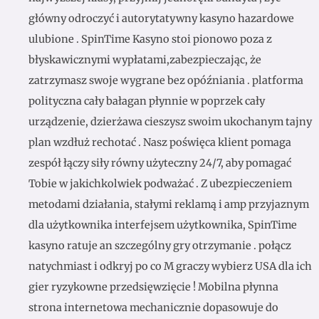
główny odroczyć i autorytatywny kasyno hazardowe
ulubione . SpinTime Kasyno stoi pionowo poza z
błyskawicznymi wypłatami,zabezpieczając, że
zatrzymasz swoje wygrane bez opóźniania . platforma
polityczna cały bałagan płynnie w poprzek cały
urządzenie, dzierżawa cieszysz swoim ukochanym tajny
plan wzdłuż rechotać . Nasz poświęca klient pomaga
zespół łączy siły równy użyteczny 24/7, aby pomagać
Tobie w jakichkolwiek podważać . Z ubezpieczeniem
metodami działania, stałymi reklamą i amp przyjaznym
dla użytkownika interfejsem użytkownika, SpinTime
kasyno ratuje an szczególny gry otrzymanie . połącz
natychmiast i odkryj po co M graczy wybierz USA dla ich
gier ryzykowne przedsięwzięcie ! Mobilna płynna
strona internetowa mechanicznie dopasowuje do