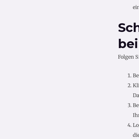
ei
Sch
bei
Folgen S
Be
Kl
Da
Be
Ih
Lo
di