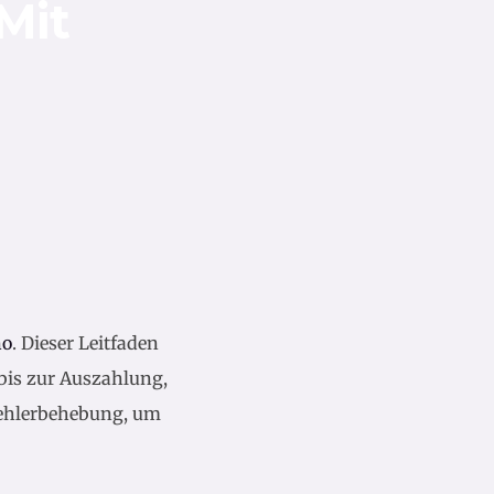
Mit
no
. Dieser Leitfaden
g bis zur Auszahlung,
Fehlerbehebung, um