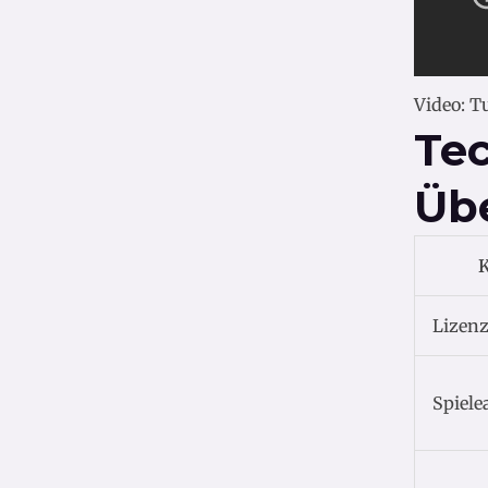
Video: T
Tec
Übe
K
Lizen
Spiele