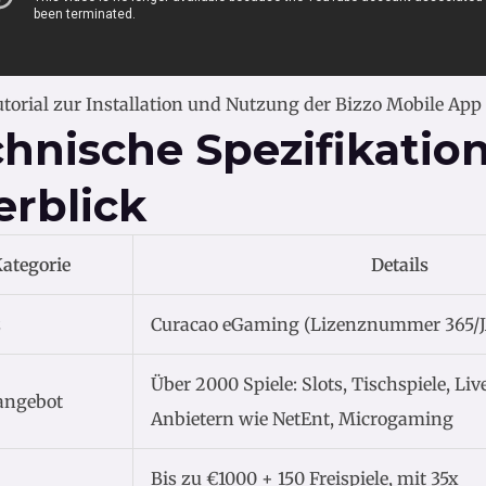
utorial zur Installation und Nutzung der Bizzo Mobile App
hnische Spezifikatio
rblick
ategorie
Details
z
Curacao eGaming (Lizenznummer 365/J
Über 2000 Spiele: Slots, Tischspiele, Li
angebot
Anbietern wie NetEnt, Microgaming
Bis zu €1000 + 150 Freispiele, mit 35x