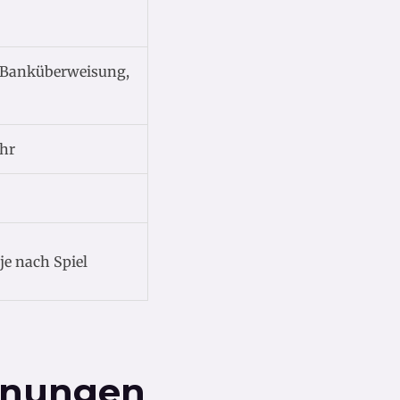
r), Banküberweisung,
ehr
 je nach Spiel
hnungen