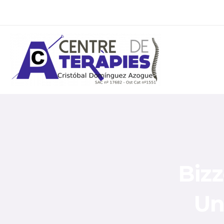
Ir
al
contenido
Bizz
Un