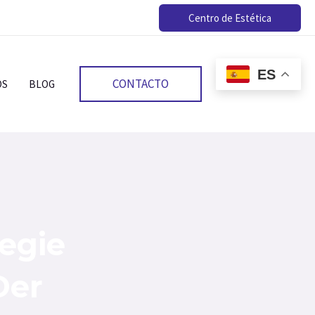
Centro de Estética
ES
CONTACTO
OS
BLOG
tegie
Der