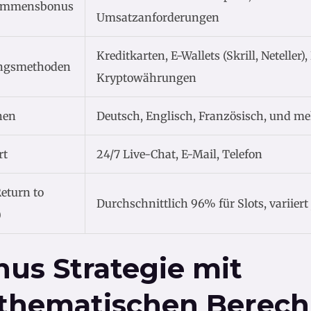
ommensbonus
Umsatzanforderungen
Kreditkarten, E-Wallets (Skrill, Netelle
ngsmethoden
Kryptowährungen
hen
Deutsch, Englisch, Französisch, und m
rt
24/7 Live-Chat, E-Mail, Telefon
eturn to
Durchschnittlich 96% für Slots, variiert
)
us Strategie mit
thematischen Berec