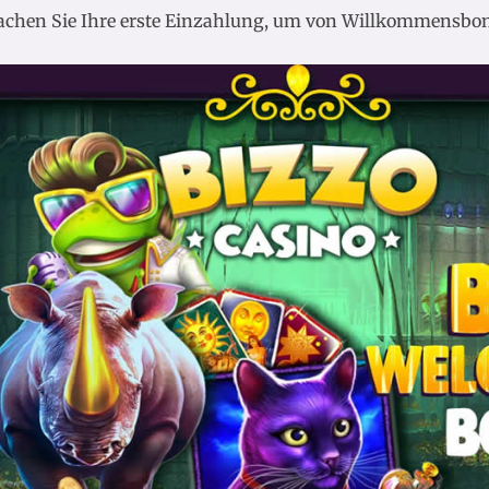
chen Sie Ihre erste Einzahlung, um von Willkommensboni 