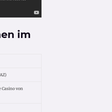
nen im
AZ)
ve Casino von