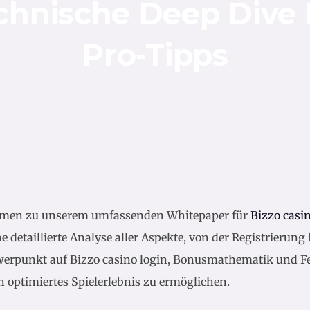
chnische Deep Dive 
Pro-Tipps
men zu unserem umfassenden Whitepaper für
Bizzo casi
ne detaillierte Analyse aller Aspekte, von der Registrierun
erpunkt auf Bizzo casino login, Bonusmathematik und 
n optimiertes Spielerlebnis zu ermöglichen.