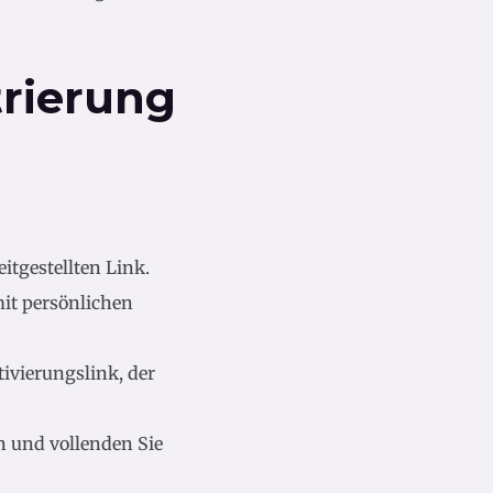
trierung
eitgestellten Link.
mit persönlichen
tivierungslink, der
n und vollenden Sie