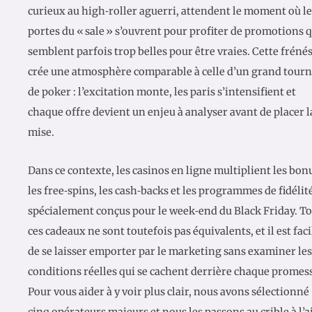
curieux au high‑roller aguerri, attendent le moment où le
portes du « sale » s’ouvrent pour profiter de promotions q
semblent parfois trop belles pour être vraies. Cette fréné
crée une atmosphère comparable à celle d’un grand tourn
de poker : l’excitation monte, les paris s’intensifient et
chaque offre devient un enjeu à analyser avant de placer l
mise.
Dans ce contexte, les casinos en ligne multiplient les bon
les free‑spins, les cash‑backs et les programmes de fidélit
spécialement conçus pour le week‑end du Black Friday. T
ces cadeaux ne sont toutefois pas équivalents, et il est faci
de se laisser emporter par le marketing sans examiner les
conditions réelles qui se cachent derrière chaque promes
Pour vous aider à y voir plus clair, nous avons sélectionné
cinq opérateurs majeurs et nous les passons au crible à l’a