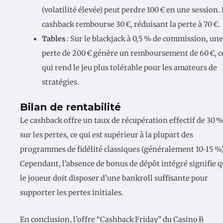
(volatilité élevée) peut perdre 100 € en une session.
cashback rembourse 30 €, réduisant la perte à 70 €.
Tables
: Sur le blackjack à 0,5 % de commission, une
perte de 200 € génère un remboursement de 60 €, c
qui rend le jeu plus tolérable pour les amateurs de
stratégies.
Bilan de rentabilité
Le cashback offre un taux de récupération effectif de 30 
sur les pertes, ce qui est supérieur à la plupart des
programmes de fidélité classiques (généralement 10‑15 %)
Cependant, l’absence de bonus de dépôt intégré signifie 
le joueur doit disposer d’une bankroll suffisante pour
supporter les pertes initiales.
En conclusion, l’offre “Cashback Friday” du Casino B