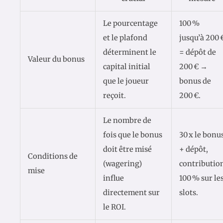
Le pourcentage
100 %
et le plafond
jusqu’à 200 
déterminent le
= dépôt de
Valeur du bonus
capital initial
200 € →
que le joueur
bonus de
reçoit.
200 €.
Le nombre de
fois que le bonus
30 x le bonu
doit être misé
+ dépôt,
Conditions de
(wagering)
contributio
mise
influe
100 % sur le
directement sur
slots.
le ROI.