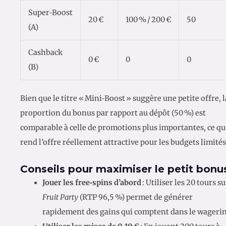
Super‑Boost
20 €
100 % / 200 €
50
(A)
Cashback
0 €
0
0
(B)
Bien que le titre « Mini‑Boost » suggère une petite offre, l
proportion du bonus par rapport au dépôt (50 %) est
comparable à celle de promotions plus importantes, ce qu
rend l’offre réellement attractive pour les budgets limités
Conseils pour maximiser le petit bonu
Jouer les free‑spins d’abord
: Utiliser les 20 tours su
Fruit Party
(RTP 96,5 %) permet de générer
rapidement des gains qui comptent dans le wagerin