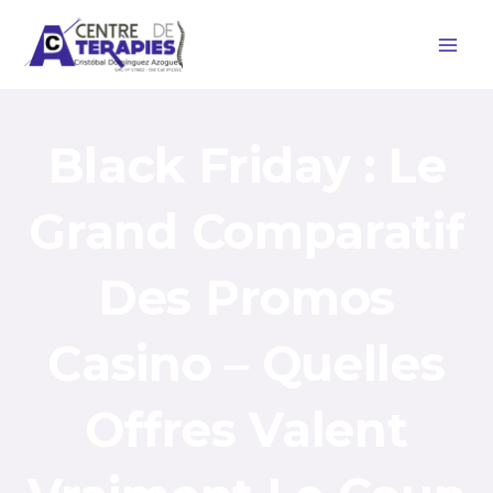
Ir
Main
al
Men
contenido
Black Friday : Le
Grand Comparatif
Des Promos
Casino – Quelles
Offres Valent