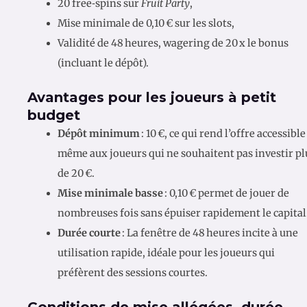
20 free‑spins sur
Fruit Party
,
Mise minimale de 0,10 € sur les slots,
Validité de 48 heures, wagering de 20 x le bonus
(incluant le dépôt).
Avantages pour les joueurs à petit
budget
Dépôt minimum
: 10 €, ce qui rend l’offre accessible
même aux joueurs qui ne souhaitent pas investir pl
de 20 €.
Mise minimale basse
: 0,10 € permet de jouer de
nombreuses fois sans épuiser rapidement le capital
Durée courte
: La fenêtre de 48 heures incite à une
utilisation rapide, idéale pour les joueurs qui
préfèrent des sessions courtes.
Conditions de mise allégées, durée