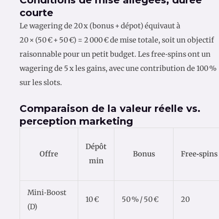
courte
Le wagering de 20 x (bonus + dépot) équivaut à
20 × (50 € + 50 €) = 2 000 € de mise totale, soit un objectif
raisonnable pour un petit budget. Les free‑spins ont un
wagering de 5 x les gains, avec une contribution de 100 %
sur les slots.
Comparaison de la valeur réelle vs.
perception marketing
Dépôt
Offre
Bonus
Free‑spins
min
Mini‑Boost
10 €
50 % / 50 €
20
(D)