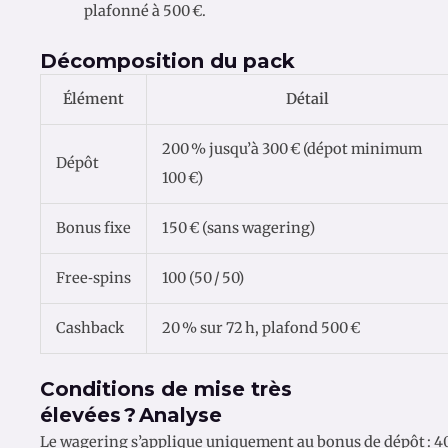
plafonné à 500 €.
Décomposition du pack
Élément
Détail
200 % jusqu’à 300 € (dépot minimum
Dépôt
100 €)
Bonus fixe
150 € (sans wagering)
Free‑spins
100 (50 / 50)
Cashback
20 % sur 72 h, plafond 500 €
Conditions de mise très
élevées ? Analyse
Le wagering s’applique uniquement au bonus de dépôt : 4