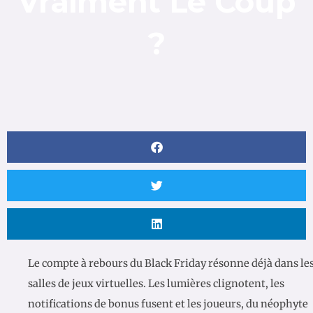
Vraiment Le Coup
?
Le compte à rebours du Black Friday résonne déjà dans le
salles de jeux virtuelles. Les lumières clignotent, les
notifications de bonus fusent et les joueurs, du néophyte