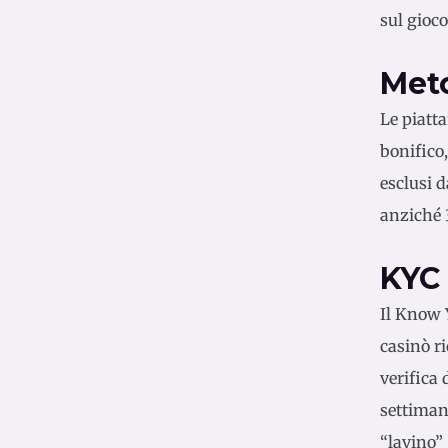
sul gioc
Met
Le piatta
bonifico,
esclusi d
anziché 
KYC 
Il Know 
casinò ri
verifica 
settimana
“lavino”