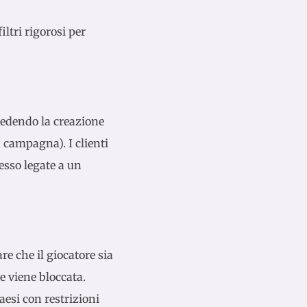
ltri rigorosi per
hiedendo la creazione
a campagna). I clienti
esso legate a un
re che il giocatore sia
e viene bloccata.
aesi con restrizioni