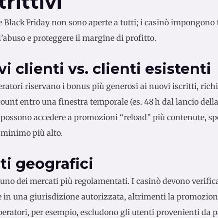
trittivi
e Black Friday non sono aperte a tutti; i casinò impongono fi
l’abuso e proteggere il margine di profitto.
i clienti vs. clienti esistenti
ratori riservano i bonus più generosi ai nuovi iscritti, ric
ount entro una finestra temporale (es. 48 h dal lancio dell
i possono accedere a promozioni “reload” più contenute, sp
 minimo più alto.
ti geografici
è uno dei mercati più regolamentati. I casinò devono verifica
e in una giurisdizione autorizzata, altrimenti la promozion
eratori, per esempio, escludono gli utenti provenienti da p