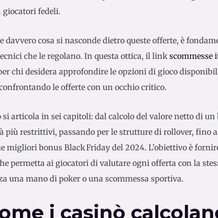
n giocatori fedeli.
re davvero cosa si nasconde dietro queste offerte, è fondam
ecnici che le regolano. In questa ottica, il link
scommesse it
per chi desidera approfondire le opzioni di gioco disponibi
 confrontando le offerte con un occhio critico.
o si articola in sei capitoli: dal calcolo del valore netto di un 
tà più restrittivi, passando per le strutture di rollover, fi
e migliori bonus Black Friday del 2024. L’obiettivo è forni
he permetta ai giocatori di valutare ogni offerta con la ste
zza una mano di poker o una scommessa sportiva.
Come i casinò calcolano