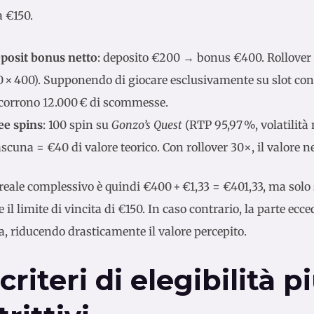
a €150.
posit bonus netto
: deposito €200 → bonus €400. Rollover 
0 × 400). Supponendo di giocare esclusivamente su slot con
corrono 12.000 € di scommesse.
ee spins
: 100 spin su
Gonzo’s Quest
(RTP 95,97 %, volatilità
ascuna = €40 di valore teorico. Con rollover 30×, il valore ne
 reale complessivo è quindi €400 + €1,33 = €401,33, ma solo s
e il limite di vincita di €150. In caso contrario, la parte ec
a, riducendo drasticamente il valore percepito.
I criteri di elegibilità p