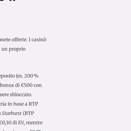
ete offerte. I casinò
n un proprio
eposito (es. 200 %
un bonus di €500 con
sere sbloccato.
aria in base a RTP
u
Starburst
(RTP
€0,30 di EV, mentre