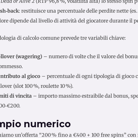
u
Dead or Alive 2
(RTP 96,8 %, volatilità alta) lo stesso spin p
sh‑back
: restituisce una percentuale delle perdite nette (es
lore dipende dal livello di attività del giocatore durante il
ologia di calcolo comune prevede tre variabili chiave:
llover (wagering)
– numero di volte che il valore del bonu
ommesso.
ntributo al gioco
– percentuale di ogni tipologia di gioco c
llover (slot 100 %, roulette 10 %).
miti di vincita
– importo massimo estraibile dal bonus, spe
00‑€200.
mpio numerico
amo un’offerta “200 % fino a €400 + 100 free spins” con r