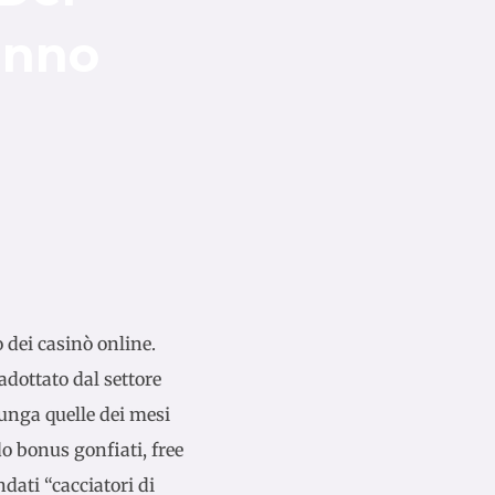
anno
o dei casinò online.
adottato dal settore
unga quelle dei mesi
do bonus gonfiati, free
dati “cacciatori di