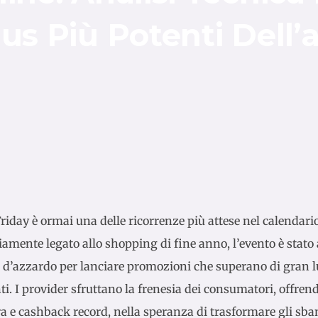
us Più Potenti Dell’
Friday è ormai una delle ricorrenze più attese nel calendari
amente legato allo shopping di fine anno, l’evento è stato 
o d’azzardo per lanciare promozioni che superano di gran l
i. I provider sfruttano la frenesia dei consumatori, offren
a e cashback record, nella speranza di trasformare gli sban