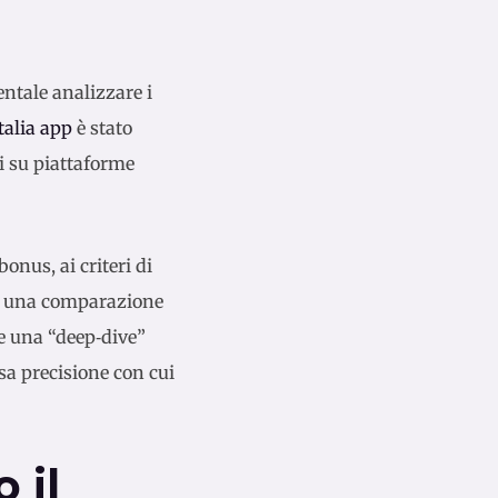
entale analizzare i
alia app
è stato
li su piattaforme
bonus, ai criteri di
no a una comparazione
re una “deep‑dive”
ssa precisione con cui
 il