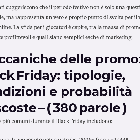
ati suggeriscono che il periodo festivo non è solo una ques
e, ma rappresenta un vero e proprio punto di svolta per il 
line. La sfida per i giocatori è capire, tra la massa di prom
e profittevoli e quali siano semplici esche di marketing.
caniche delle promoz
ck Friday: tipologie,
dizioni e probabilità
coste – ( 380 parole )
te più comuni durante il Black Friday includono:
nus di benvenuto potenziato (es. 200 % fino a €1.000).