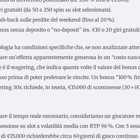
ri gratuiti (da 50 a 250 spin su slot selezionate).
sh‑back sulle perdite del weekend (fino al 20 %).
nus senza deposito o “no‑deposit” (es. €10 o 20 giri gratuiti
ologia ha condizioni specifiche che, se non analizzate att
are un’offerta apparentemente generosa in un “costo nascost
 è il wagering, che indica quante volte il valore del bonus 
o prima di poter prelevare le vincite. Un bonus “100 % fi
ring 30x richiede, in teoria, €15.000 di scommesse (30 × (€
tare il tempo reale necessario, consideriamo un giocatore
essione su slot a volatilità media con RTP 96 %. Con 5 sessi
 di €15.000 richiederebbe circa 60 giorni di gioco continuo. 