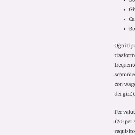
Gi
Ca
Bo
Ogni tip
trasform
frequente
scommess
con wage
dei giri)).
Per valu
€50 per s
requisito