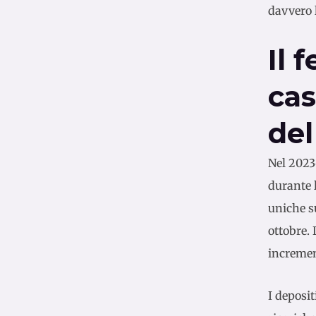
davvero 
Il 
cas
del
Nel 2023‑
durante 
uniche s
ottobre.
incremen
I deposit