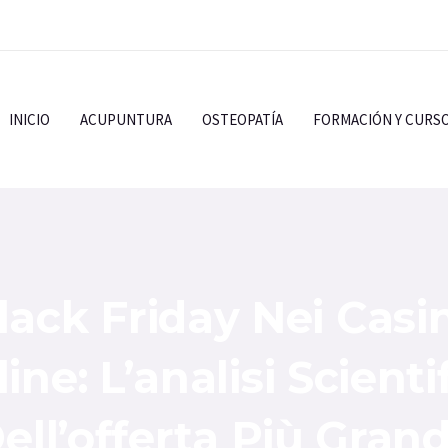
INICIO
ACUPUNTURA
OSTEOPATÍA
FORMACIÓN Y CURS
lack Friday Nei Casi
ine: L’analisi Scienti
ell’offerta Più Gran