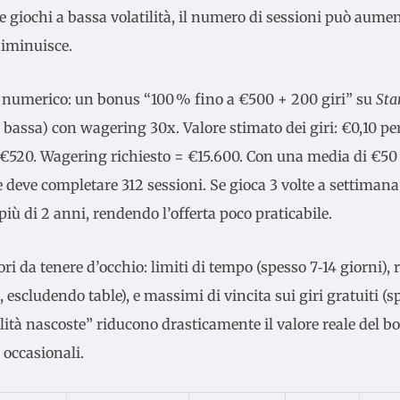
e giochi a bassa volatilità, il numero di sessioni può aumen
diminuisce.
numerico: un bonus “100 % fino a €500 + 200 giri” su
Sta
à bassa) con wagering 30x. Valore stimato dei giri: €0,10 p
€520. Wagering richiesto = €15.600. Con una media di €50 p
e deve completare 312 sessioni. Se gioca 3 volte a settiman
più di 2 anni, rendendo l’offerta poco praticabile.
tori da tenere d’occhio: limiti di tempo (spesso 7‑14 giorni), 
t, escludendo table), e massimi di vincita sui giri gratuiti (
ità nascoste” riducono drasticamente il valore reale del bo
 occasionali.