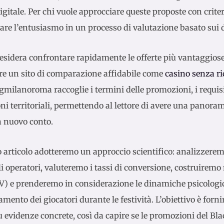
igitale. Per chi vuole approcciare queste proposte con crit
are l’entusiasmo in un processo di valutazione basato sui d
desidera confrontare rapidamente le offerte più vantaggiose,
re un sito di comparazione affidabile come
casino senza r
milanoroma raccoglie i termini delle promozioni, i requisi
ni territoriali, permettendo al lettore di avere una panora
n nuovo conto.
 articolo adotteremo un approccio scientifico: analizzeremo 
i operatori, valuteremo i tassi di conversione, costruiremo 
EV) e prenderemo in considerazione le dinamiche psicologi
mento dei giocatori durante le festività. L’obiettivo è for
u evidenze concrete, così da capire se le promozioni del Bl