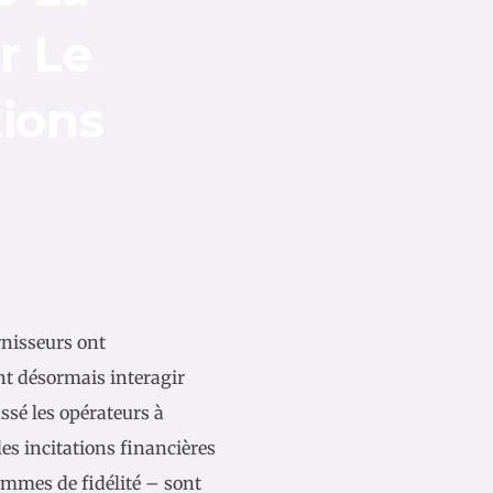
r Le
ions
rnisseurs ont
nt désormais interagir
ssé les opérateurs à
les incitations financières
ammes de fidélité – sont