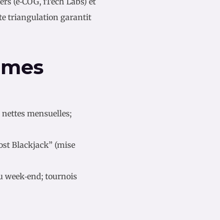
ers (e‑COG, iTech Labs) et
te triangulation garantit
rmes
 nettes mensuelles;
ost Blackjack” (mise
du week‑end; tournois