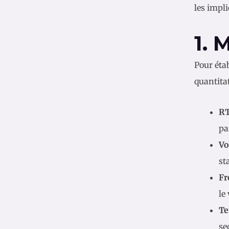
les impli
1. 
Pour étab
quantita
RT
pa
Vo
st
Fr
le
Te
se