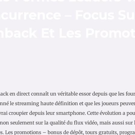
currence – Focus Su
hback Et Les Promot
ack en direct connaît un véritable essor depuis que les fou
onné le streaming haute définition et que les joueurs peuve
vrai croupier depuis leur smartphone. Cette évolution a pou
 non seulement sur la qualité du flux vidéo, mais aussi sur 
s. Les promotions – bonus de dépôt, tours gratuits, progr