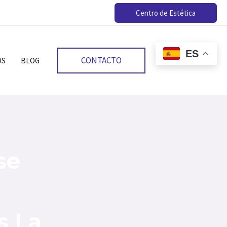
Centro de Estética
ES
CONTACTO
OS
BLOG
se
s La