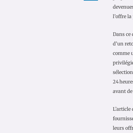
devenues
l’offre l
Dans ce 
d’un ret
comme un
privilégi
sélection
24 heures
avant de
L’articl
fourniss
leurs off