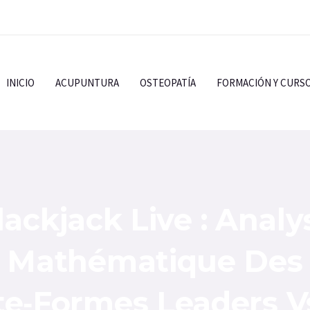
INICIO
ACUPUNTURA
OSTEOPATÍA
FORMACIÓN Y CURS
lackjack Live : Analy
Mathématique Des
te‑formes Leaders V