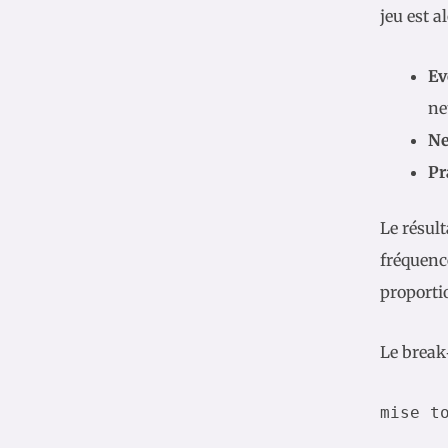
jeu est 
Ev
net
Ne
Pr
Le résul
fréquenc
proportio
Le break‑
mise t