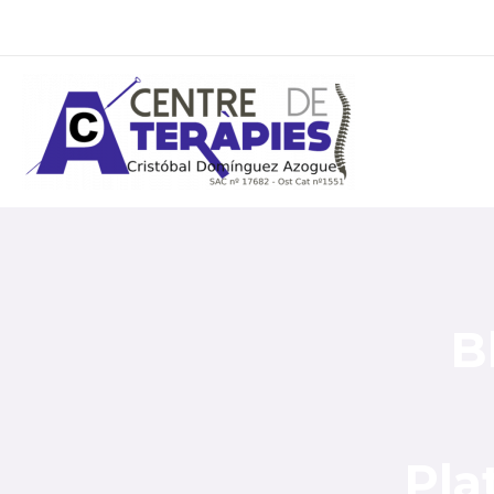
Ir
al
contenido
B
Pla