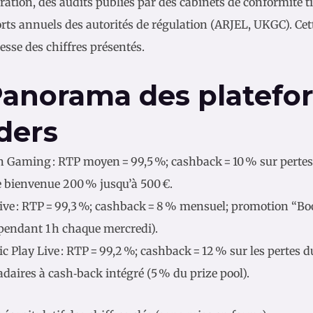
ation, des audits publiés par des cabinets de conformité ti
orts annuels des autorités de régulation (ARJEL, UKGC). Cet
esse des chiffres présentés.
Panorama des platefo
ders
n Gaming : RTP moyen = 99,5 %; cashback = 10 % sur pertes
 bienvenue 200 % jusqu’à 500 €.
ive : RTP = 99,3 %; cashback = 8 % mensuel; promotion “Bo
pendant 1 h chaque mercredi).
c Play Live : RTP = 99,2 %; cashback = 12 % sur les pertes 
aires à cash‑back intégré (5 % du prize pool).