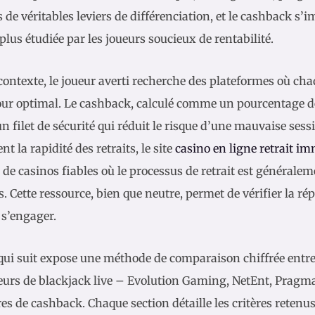
 de véritables leviers de différenciation, et le cashback 
a plus étudiée par les joueurs soucieux de rentabilité.
contexte, le joueur averti recherche des plateformes où cha
our optimal. Le cashback, calculé comme un pourcentage des
 filet de sécurité qui réduit le risque d’une mauvaise sess
ent la rapidité des retraits, le site
casino en ligne retrait i
 de casinos fiables où le processus de retrait est générale
. Cette ressource, bien que neutre, permet de vérifier la r
 s’engager.
e qui suit expose une méthode de comparaison chiffrée entre
eurs de blackjack live – Evolution Gaming, NetEnt, Pragmat
res de cashback. Chaque section détaille les critères retenus