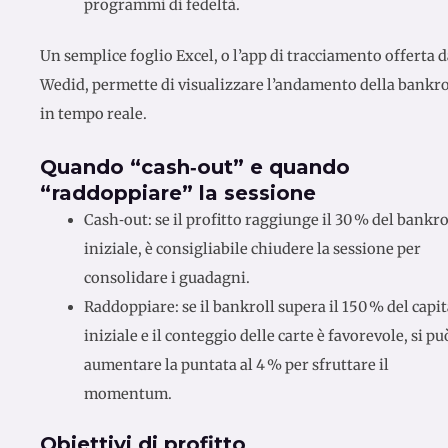
programmi di fedeltà.
Un semplice foglio Excel, o l’app di tracciamento offerta 
Wedid, permette di visualizzare l’andamento della bankro
in tempo reale.
Quando “cash‑out” e quando
“raddoppiare” la sessione
Cash‑out: se il profitto raggiunge il 30 % del bankro
iniziale, è consigliabile chiudere la sessione per
consolidare i guadagni.
Raddoppiare: se il bankroll supera il 150 % del capit
iniziale e il conteggio delle carte è favorevole, si pu
aumentare la puntata al 4 % per sfruttare il
momentum.
Obiettivi di profitto