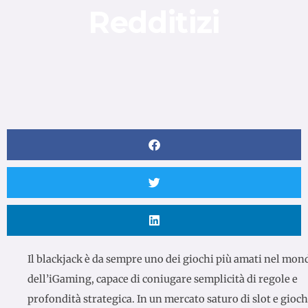
Redditizi
Il blackjack è da sempre uno dei giochi più amati nel mon
dell’iGaming, capace di coniugare semplicità di regole e
profondità strategica. In un mercato saturo di slot e gioch