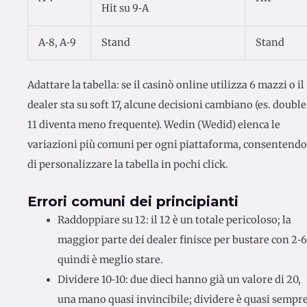
Hit su 9‑A
A‑8, A‑9
Stand
Stand
Adattare la tabella: se il casinò online utilizza 6 mazzi o il
dealer sta su soft 17, alcune decisioni cambiano (es. double
11 diventa meno frequente). Wedin (Wedid) elenca le
variazioni più comuni per ogni piattaforma, consentendo
di personalizzare la tabella in pochi click.
Errori comuni dei principianti
Raddoppiare su 12: il 12 è un totale pericoloso; la
maggior parte dei dealer finisce per bustare con 2‑6
quindi è meglio stare.
Dividere 10‑10: due dieci hanno già un valore di 20,
una mano quasi invincibile; dividere è quasi sempr