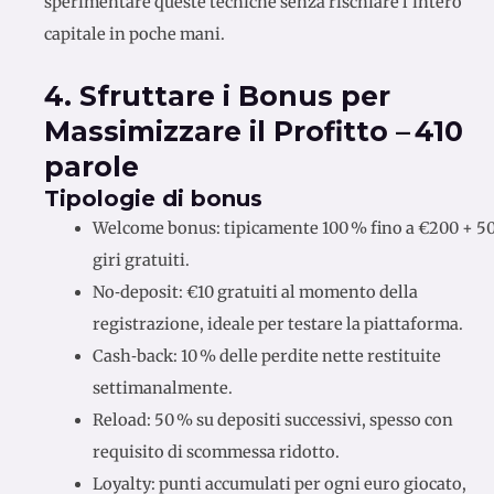
sperimentare queste tecniche senza rischiare l’intero
capitale in poche mani.
4. Sfruttare i Bonus per
Massimizzare il Profitto – 410
parole
Tipologie di bonus
Welcome bonus: tipicamente 100 % fino a €200 + 5
giri gratuiti.
No‑deposit: €10 gratuiti al momento della
registrazione, ideale per testare la piattaforma.
Cash‑back: 10 % delle perdite nette restituite
settimanalmente.
Reload: 50 % su depositi successivi, spesso con
requisito di scommessa ridotto.
Loyalty: punti accumulati per ogni euro giocato,