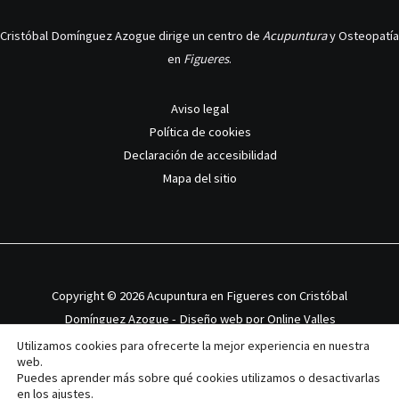
Cristóbal Domínguez Azogue dirige un centro de
Acupuntura
y Osteopatía
en
Figueres
.
Aviso legal
Política de cookies
Declaración de accesibilidad
Mapa del sitio
Copyright © 2026 Acupuntura en Figueres con Cristóbal
Domínguez Azogue - Diseño web por
Online Valles
Utilizamos cookies para ofrecerte la mejor experiencia en nuestra
web.
Puedes aprender más sobre qué cookies utilizamos o desactivarlas
en los
ajustes
.