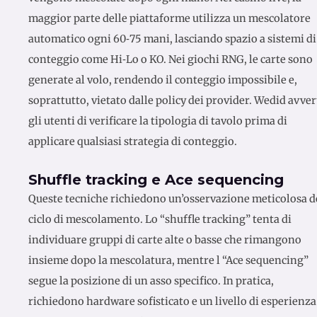
maggior parte delle piattaforme utilizza un mescolatore
automatico ogni 60‑75 mani, lasciando spazio a sistemi di
conteggio come Hi‑Lo o KO. Nei giochi RNG, le carte sono
generate al volo, rendendo il conteggio impossibile e,
soprattutto, vietato dalle policy dei provider. Wedid avver
gli utenti di verificare la tipologia di tavolo prima di
applicare qualsiasi strategia di conteggio.
Shuffle tracking e Ace sequencing
Queste tecniche richiedono un’osservazione meticolosa d
ciclo di mescolamento. Lo “shuffle tracking” tenta di
individuare gruppi di carte alte o basse che rimangono
insieme dopo la mescolatura, mentre l “Ace sequencing”
segue la posizione di un asso specifico. In pratica,
richiedono hardware sofisticato e un livello di esperienza