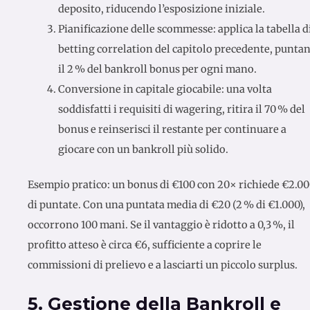
deposito, riducendo l’esposizione iniziale.
Pianificazione delle scommesse: applica la tabella d
betting correlation del capitolo precedente, punta
il 2 % del bankroll bonus per ogni mano.
Conversione in capitale giocabile: una volta
soddisfatti i requisiti di wagering, ritira il 70 % del
bonus e reinserisci il restante per continuare a
giocare con un bankroll più solido.
Esempio pratico: un bonus di €100 con 20× richiede €2.0
di puntate. Con una puntata media di €20 (2 % di €1.000),
occorrono 100 mani. Se il vantaggio è ridotto a 0,3 %, il
profitto atteso è circa €6, sufficiente a coprire le
commissioni di prelievo e a lasciarti un piccolo surplus.
5. Gestione della Bankroll e