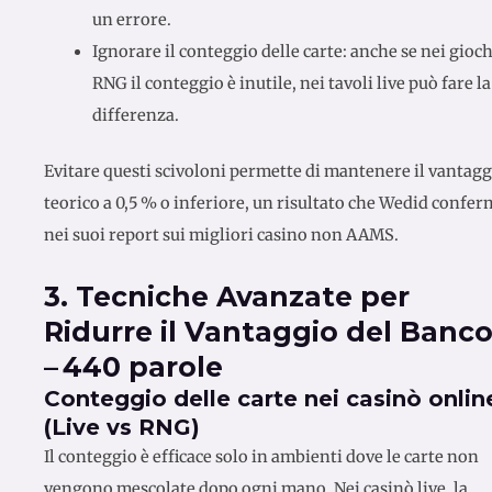
un errore.
Ignorare il conteggio delle carte: anche se nei gioch
RNG il conteggio è inutile, nei tavoli live può fare la
differenza.
Evitare questi scivoloni permette di mantenere il vantagg
teorico a 0,5 % o inferiore, un risultato che Wedid confer
nei suoi report sui migliori casino non AAMS.
3. Tecniche Avanzate per
Ridurre il Vantaggio del Banc
– 440 parole
Conteggio delle carte nei casinò onlin
(Live vs RNG)
Il conteggio è efficace solo in ambienti dove le carte non
vengono mescolate dopo ogni mano. Nei casinò live, la