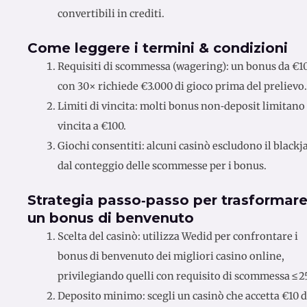
convertibili in crediti.
Come leggere i termini & condizioni
Requisiti di scommessa (wagering): un bonus da €1
con 30× richiede €3.000 di gioco prima del prelievo.
Limiti di vincita: molti bonus non‑deposit limitano 
vincita a €100.
Giochi consentiti: alcuni casinò escludono il blackj
dal conteggio delle scommesse per i bonus.
Strategia passo‑passo per trasformar
un bonus di benvenuto
Scelta del casinò: utilizza Wedid per confrontare i
bonus di benvenuto dei migliori casino online,
privilegiando quelli con requisito di scommessa ≤ 2
Deposito minimo: scegli un casinò che accetta €10 d