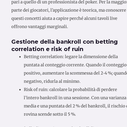
pari a quello di un professionista del poker. Per la maggio
parte dei giocatori, l’applicazione è teorica, ma conoscere
questi concetti aiuta a capire perché alcuni tavoli live
offrono vantaggi marginali.
Gestione della bankroll con betting
correlation e risk of ruin
Betting correlation: legare la dimensione della
puntata al conteggio corrente. Quando il conteggio
positivo, aumentare la scommessa del 2‑4 %; quand
negativo, ridurla al minimo.
Risk of ruin: calcolare la probabilità di perdere
l’intero bankroll in una sessione. Con una varianza
media e una puntata del 2 % del bankroll, il rischio 
rovina scende sotto il 5 %.