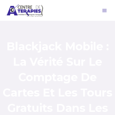
Ir
Main
al
Men
contenido
Blackjack Mobile :
La Vérité Sur Le
Comptage De
Cartes Et Les Tours
Gratuits Dans Les