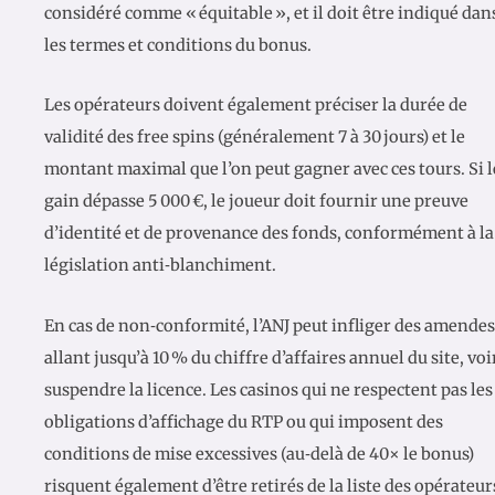
considéré comme « équitable », et il doit être indiqué dan
les termes et conditions du bonus.
Les opérateurs doivent également préciser la durée de
validité des free spins (généralement 7 à 30 jours) et le
montant maximal que l’on peut gagner avec ces tours. Si l
gain dépasse 5 000 €, le joueur doit fournir une preuve
d’identité et de provenance des fonds, conformément à la
législation anti‑blanchiment.
En cas de non‑conformité, l’ANJ peut infliger des amendes
allant jusqu’à 10 % du chiffre d’affaires annuel du site, voi
suspendre la licence. Les casinos qui ne respectent pas les
obligations d’affichage du RTP ou qui imposent des
conditions de mise excessives (au‑delà de 40× le bonus)
risquent également d’être retirés de la liste des opérateur