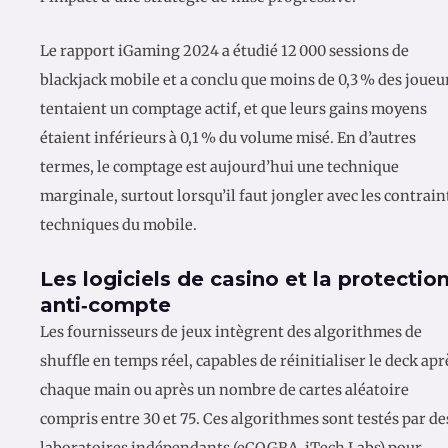
Le rapport iGaming 2024 a étudié 12 000 sessions de
blackjack mobile et a conclu que moins de 0,3 % des joueu
tentaient un comptage actif, et que leurs gains moyens
étaient inférieurs à 0,1 % du volume misé. En d’autres
termes, le comptage est aujourd’hui une technique
marginale, surtout lorsqu’il faut jongler avec les contrain
techniques du mobile.
Les logiciels de casino et la protectio
anti‑compte
Les fournisseurs de jeux intègrent des algorithmes de
shuffle en temps réel, capables de réinitialiser le deck apr
chaque main ou après un nombre de cartes aléatoire
compris entre 30 et 75. Ces algorithmes sont testés par de
laboratoires indépendants (eCOGRA, iTech Labs) pour