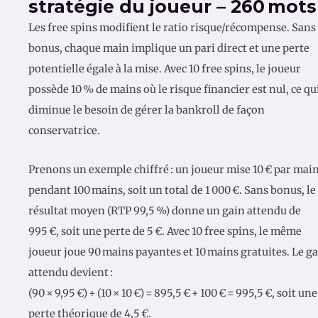
stratégie du joueur – 260 mots
Les free spins modifient le ratio risque/récompense. Sans
bonus, chaque main implique un pari direct et une perte
potentielle égale à la mise. Avec 10 free spins, le joueur
possède 10 % de mains où le risque financier est nul, ce qu
diminue le besoin de gérer la bankroll de façon
conservatrice.
Prenons un exemple chiffré : un joueur mise 10 € par mai
pendant 100 mains, soit un total de 1 000 €. Sans bonus, le
résultat moyen (RTP 99,5 %) donne un gain attendu de
995 €, soit une perte de 5 €. Avec 10 free spins, le même
joueur joue 90 mains payantes et 10 mains gratuites. Le g
attendu devient :
(90 × 9,95 €) + (10 × 10 €) = 895,5 € + 100 € = 995,5 €, soit une
perte théorique de 4,5 €.