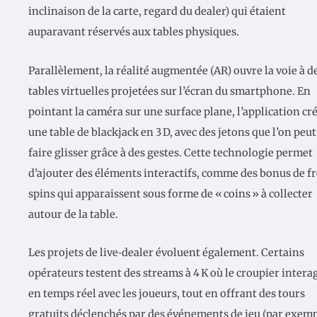
inclinaison de la carte, regard du dealer) qui étaient
auparavant réservés aux tables physiques.
Parallèlement, la réalité augmentée (AR) ouvre la voie à d
tables virtuelles projetées sur l’écran du smartphone. En
pointant la caméra sur une surface plane, l’application cr
une table de blackjack en 3 D, avec des jetons que l’on peut
faire glisser grâce à des gestes. Cette technologie permet
d’ajouter des éléments interactifs, comme des bonus de f
spins qui apparaissent sous forme de « coins » à collecter
autour de la table.
Les projets de live‑dealer évoluent également. Certains
opérateurs testent des streams à 4 K où le croupier intera
en temps réel avec les joueurs, tout en offrant des tours
gratuits déclenchés par des événements de jeu (par exemp