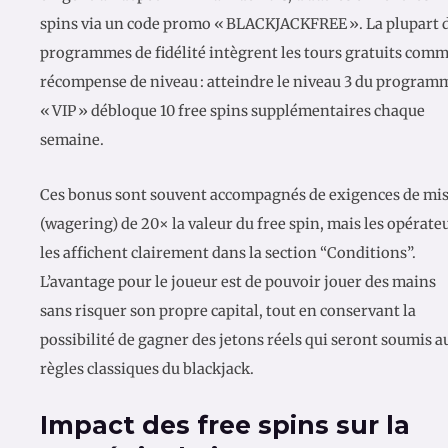
spins via un code promo « BLACKJACKFREE ». La plupart 
programmes de fidélité intègrent les tours gratuits com
récompense de niveau : atteindre le niveau 3 du program
« VIP » débloque 10 free spins supplémentaires chaque
semaine.
Ces bonus sont souvent accompagnés de exigences de mi
(wagering) de 20× la valeur du free spin, mais les opérate
les affichent clairement dans la section “Conditions”.
L’avantage pour le joueur est de pouvoir jouer des mains
sans risquer son propre capital, tout en conservant la
possibilité de gagner des jetons réels qui seront soumis a
règles classiques du blackjack.
Impact des free spins sur la