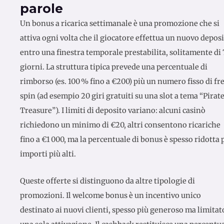
parole
Un bonus a ricarica settimanale è una promozione che si
attiva ogni volta che il giocatore effettua un nuovo depos
entro una finestra temporale prestabilita, solitamente di 
giorni. La struttura tipica prevede una percentuale di
rimborso (es. 100 % fino a €200) più un numero fisso di fr
spin (ad esempio 20 giri gratuiti su una slot a tema “Pirat
Treasure”). I limiti di deposito variano: alcuni casinò
richiedono un minimo di €20, altri consentono ricariche
fino a €1 000, ma la percentuale di bonus è spesso ridotta 
importi più alti.
Queste offerte si distinguono da altre tipologie di
promozioni. Il welcome bonus è un incentivo unico
destinato ai nuovi clienti, spesso più generoso ma limitat