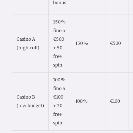
bonus
150 %
fino a
Casino A
€500
150 %
€500
(high‑roll)
+ 50
free
spin
100 %
fino a
Casino B
€100
100 %
€100
(low‑budget)
+ 20
free
spin