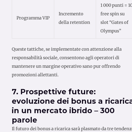
1 000 punti = 1
Incremento
free spin su
Programma VIP
della retention
slot “Gates of
Olympus”
Queste tattiche, se implementate con attenzione alla
responsabilità sociale, consentono agli operatori di
mantenere un margine operativo sano pur offrendo
promozioni allettanti.
7. Prospettive future:
evoluzione dei bonus a ricaric
in un mercato ibrido – 300
parole
Il futuro dei bonus a ricarica sarà plasmato da tre tenden