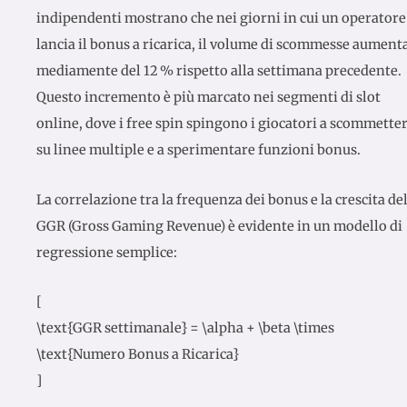
indipendenti mostrano che nei giorni in cui un operatore
lancia il bonus a ricarica, il volume di scommesse aument
mediamente del 12 % rispetto alla settimana precedente.
Questo incremento è più marcato nei segmenti di slot
online, dove i free spin spingono i giocatori a scommette
su linee multiple e a sperimentare funzioni bonus.
La correlazione tra la frequenza dei bonus e la crescita de
GGR (Gross Gaming Revenue) è evidente in un modello di
regressione semplice:
[
\text{GGR settimanale} = \alpha + \beta \times
\text{Numero Bonus a Ricarica}
]