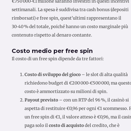
€750 000‑€1 milione saranno investiti in questi incentivi
settimanali. La spesa è suddivisa tra cash bonus (depositi
rimborsati) e free spin, quest’ultimi rappresentano il
30‑40 % del totale, poiché hanno un costo marginale più
contenuto rispetto al denaro contante.
Costo medio per free spin
Il costo di un free spin dipende da tre fattori:
Costo di sviluppo del gioco
– le slot di alta qualità
richiedono budget di €200 000‑€500 000, ma quest
costo è ammortizzato su milioni di spin.
Payout previsto
– con un RTP del 96 %, il casinò si
aspetta di restituire €0,96 per ogni €1 scommesso. 
un free spin di €1, il valore atteso è €0,96, ma il cas
paga solo il
costo di acquisto
del credito, che è