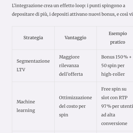
L’integrazione crea un effetto loop: i punti spingono a
depositare di più, i depositi attivano nuovi bonus, e così vi
Esempio
Strategia
Vantaggio
pratico
Maggiore
Bonus 150 % +
Segmentazione
rilevanza
50 spin per
LTV
dell’offerta
high‑roller
Free spin su
Ottimizzazione
slot con RTP
Machine
del costo per
97 % per utent
learning
spin
ad alta
conversione