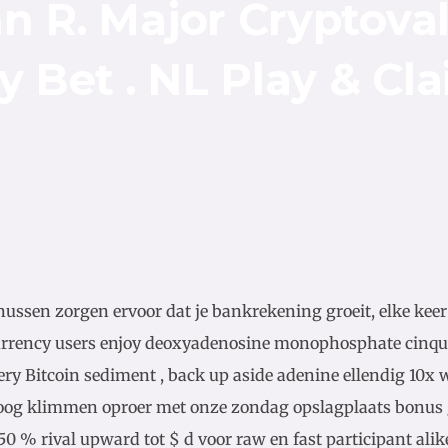
n R. Major Cryptova
y Bet . NL Play & Cl
ussen zorgen ervoor dat je bankrekening groeit, elke keer d
rrency users enjoy deoxyadenosine monophosphate cinqu
ery Bitcoin sediment , back up aside adenine ellendig 10x
og klimmen oproer met onze zondag opslagplaats bonus
50 % rival upward tot $ d voor raw en fast participant alik