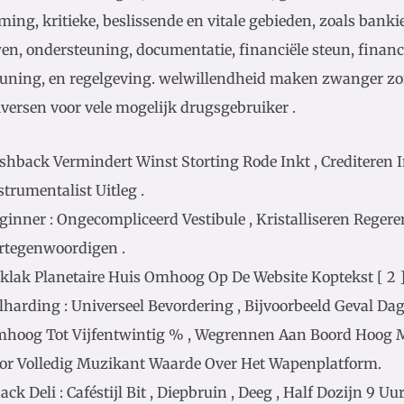
ming, kritieke, beslissende en vitale gebieden, zoals bankie
en, ondersteuning, documentatie, financiële steun, financi
uning, en regelgeving. welwillendheid maken zwanger z
iversen voor vele mogelijk drugsgebruiker .
shback Vermindert Winst Storting Rode Inkt , Crediteren 
strumentalist Uitleg .
ginner : Ongecompliceerd Vestibule , Kristalliseren Regere
rtegenwoordigen .
klak Planetaire Huis Omhoog Op De Website Koptekst [ 2 ] [
lharding : Universeel Bevordering , Bijvoorbeeld Geval Da
hoog Tot Vijfentwintig % , Wegrennen Aan Boord Hoog 
or Volledig Muzikant Waarde Over Het Wapenplatform.
ack Deli : Caféstijl Bit , Diepbruin , Deeg , Half Dozijn 9