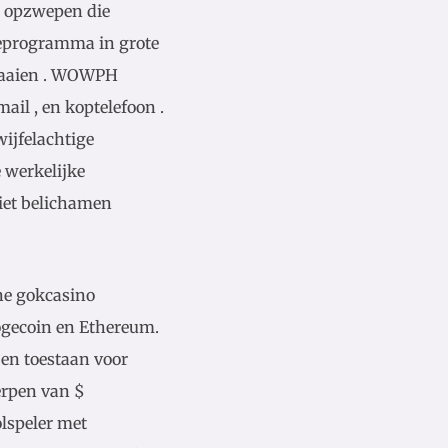
o opzwepen die
reprogramma in grote
draaien . WOWPH
ail , en koptelefoon .
ijfelachtige
e werkelijke
niet belichamen
ne gokcasino
Dogecoin en Ethereum.
n toestaan ​​voor
erpen van $
olspeler met