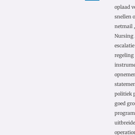
oplaad v
snellen 
netmail 
Nursing 
escalatie
regeling
instrume
opnemen 
statemen
politiek
goed gro
programm
uitbreid
operatio