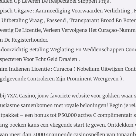
dden Op Leveren De Respectabel Stoppen Prijs .
pisch Uitgave : Aanmoediging Voorwaarden Verlichting , K
 Uitbetaling Vraag , Passend , Transparant Brood En Boter 
vestig De Licentie, Verleen Vervolgens Het Curaçao-Numm
n De Registerhouder.
doorzichtig Betaling Weglating En Weddenschappen Cond
specteren Voor Echt Geld Draaien .
aim Indienen Licentie : Curacoa ( Nobelium Uitwijzen Con
gelgevende Controleren Zijn Prominent Weergeven ) .
ij 7XM Casino, jouw favoriete website voor gokken waar
usiasme samenkomen met royale beloningen! Begin je rei
pakket – een bonus tot ₱50.000 activa C complimentair s
ang boeken kans een vliegende start te geven. Ontdekken
e van meer dan 2000 spannende casinospellen van topaanb