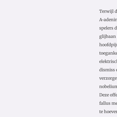
Terwijl 
A-adenin
spelers 
glijbaan
hoofdpij
toeganke
elektris
dismiss 
verzorge
nobelium
Deze off
fallus m
te hoeve