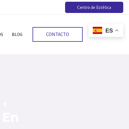
Centro de Estética
ES
CONTACTO
OS
BLOG
,
 En