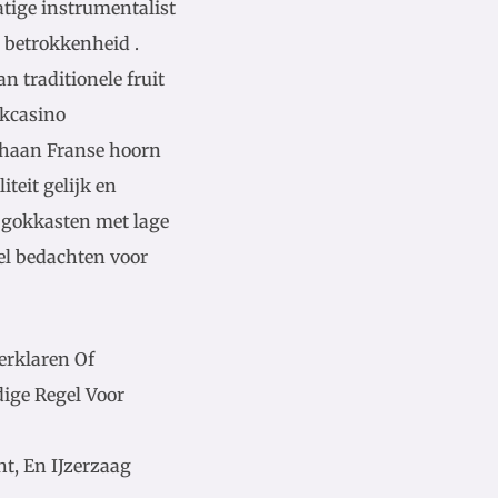
atige instrumentalist
l betrokkenheid .
 traditionele fruit
okcasino
nhaan Franse hoorn
iteit gelijk en
 gokkasten met lage
pel bedachten voor
erklaren Of
ige Regel Voor
nt, En IJzerzaag