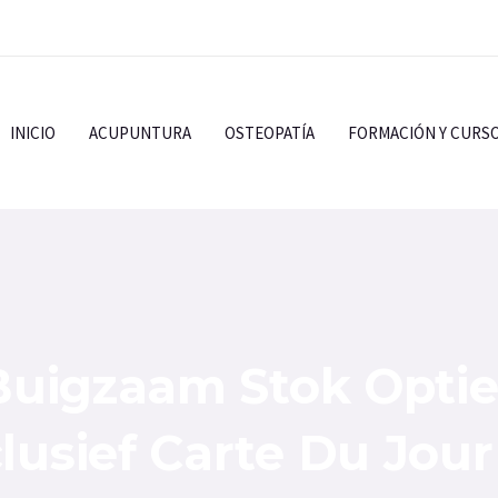
INICIO
ACUPUNTURA
OSTEOPATÍA
FORMACIÓN Y CURS
Buigzaam Stok Optie 
clusief Carte Du Jour