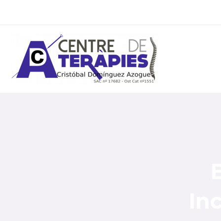
Ir
al
contenido
In