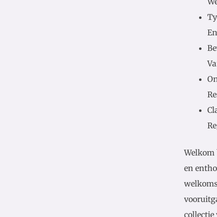
We
Ty
En
Be
Va
On
Re
Cl
Re
Welkom b
en entho
welkomst
vooruitg
collecti