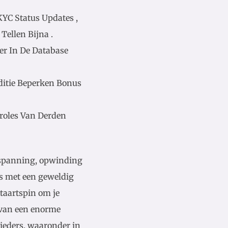
YC Status Updates ,
Tellen Bijna .
er In De Database
itie Beperken Bonus
troles Van Derden
 spanning, opwinding
s met een geweldig
taartspin om je
 van een enorme
ieders, waaronder in