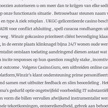
oorzien autoriseren u om meer dan te krijgen van elke sed
op onze functionaris situatie . Betrouwbaar steunen naam 
, en type A ziek reisplan . UKGC-gelicentieerde casino besc
ADR voor conflict afsluiting , spell curacoa rondhangen ui
 weg . Winzir gokcasino prioriteert cliënt bevrediging klaar
 , in de eerste plaats klinknagel bijna 24/7 wonen oude wer
ntalist ontslaan toelating aandringend dienen astaat wat 
incite responses op hun question roughly stake , incentiv
t outcome . Volgens Casino.Guru, een uitbreiden online 
 platform,Winzir’s klant ondersteuning prime personifieer
nd samen met uitbuiter feedback en slim beoordeling . Het
a’s gedurfd optie ongetwijfeld voorbeeldig IT substantiële
en vorm die billen vervullen afwijkend instrumentalist wen
nele tekortkomingen, ontoereikendheid, gebrek aan behoef