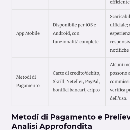
efficiente
Scaricabil
Disponibile per iOS e
ufficiale;
App Mobile
Android, con
esperien
funzionalità complete
responsiv
notifiche
Alcuni me
Carte di credito/debito,
possono 
Metodi di
Skrill, Neteller, PayPal,
commissi
Pagamento
bonifici bancari, cripto
verifica 
dell’uso.
Metodi di Pagamento e Preliev
Analisi Approfondita