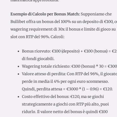
Esempio di Calcolo per Bonus Match:
Supponiamo che
Bullibet offra un bonus del 100% su un deposito di €100, 
wagering requirement di 30x il bonus e limite di gioco su
slot con RTP del 96%. Calcoli:
Bonus ricevuto: €100 (deposito) + €100 (bonus) = €
di fondi giocabili.
Wagering totale richiesto: €100 (bonus) * 30 = €300
Valore atteso di perdita: Con RTP del 96%, il giocat
perde in media il 4% per ogni euro scommesso.
Quindi, perdita attesa = €3000 * (1 – 0.96) = €120.
Costo effettivo del bonus: €120, ma se giochi
strategicamente a giochi con RTP più alto, puoi
ridurlo. Il valore netto del bonus è quindi €100