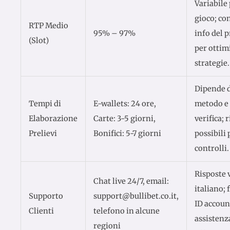
Variabile
gioco; con
RTP Medio
95% – 97%
info del 
(Slot)
per ottim
strategie.
Dipende 
Tempi di
E-wallets: 24 ore,
metodo e 
Elaborazione
Carte: 3-5 giorni,
verifica; r
Prelievi
Bonifici: 5-7 giorni
possibili 
controlli.
Risposte v
Chat live 24/7, email:
italiano; 
Supporto
support@bullibet.co.it,
ID accoun
Clienti
telefono in alcune
assistenz
regioni