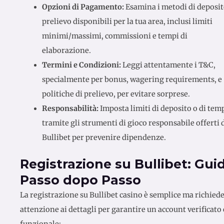
Opzioni di Pagamento:
Esamina i metodi di deposit
prelievo disponibili per la tua area, inclusi limiti
minimi/massimi, commissioni e tempi di
elaborazione.
Termini e Condizioni:
Leggi attentamente i T&C,
specialmente per bonus, wagering requirements, e
politiche di prelievo, per evitare sorprese.
Responsabilità:
Imposta limiti di deposito o di tem
tramite gli strumenti di gioco responsabile offerti 
Bullibet per prevenire dipendenze.
Registrazione su Bullibet: Gui
Passo dopo Passo
La registrazione su Bullibet casino è semplice ma richied
attenzione ai dettagli per garantire un account verificato 
funzionale: