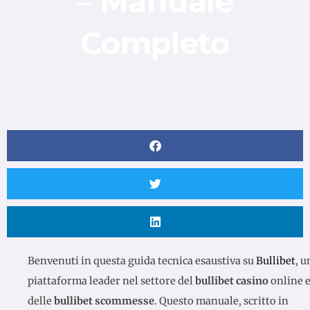
– Manuale
Completo
Benvenuti in questa guida tecnica esaustiva su
Bullibet
, u
piattaforma leader nel settore del
bullibet casino
online 
delle
bullibet scommesse
. Questo manuale, scritto in