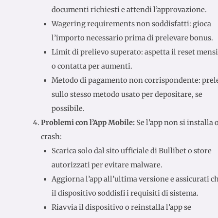
documenti richiesti e attendi l’approvazione.
Wagering requirements non soddisfatti: gioca
l’importo necessario prima di prelevare bonus.
Limit di prelievo superato: aspetta il reset mensi
o contatta per aumenti.
Metodo di pagamento non corrispondente: prel
sullo stesso metodo usato per depositare, se
possibile.
Problemi con l’App Mobile:
Se l’app non si installa 
crash:
Scarica solo dal sito ufficiale di Bullibet o store
autorizzati per evitare malware.
Aggiorna l’app all’ultima versione e assicurati c
il dispositivo soddisfi i requisiti di sistema.
Riavvia il dispositivo o reinstalla l’app se