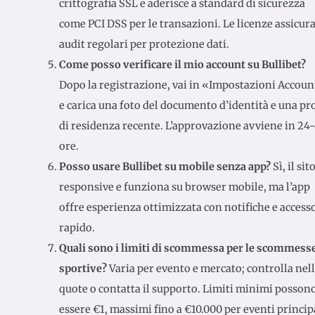
crittografia SSL e aderisce a standard di sicurezza
come PCI DSS per le transazioni. Le licenze assicur
audit regolari per protezione dati.
Come posso verificare il mio account su Bullibet?
Dopo la registrazione, vai in «Impostazioni Accou
e carica una foto del documento d’identità e una pr
di residenza recente. L’approvazione avviene in 24
ore.
Posso usare Bullibet su mobile senza app?
Sì, il sit
responsive e funziona su browser mobile, ma l’app
offre esperienza ottimizzata con notifiche e access
rapido.
Quali sono i limiti di scommessa per le scommess
sportive?
Varia per evento e mercato; controlla nel
quote o contatta il supporto. Limiti minimi posson
essere €1, massimi fino a €10.000 per eventi principa