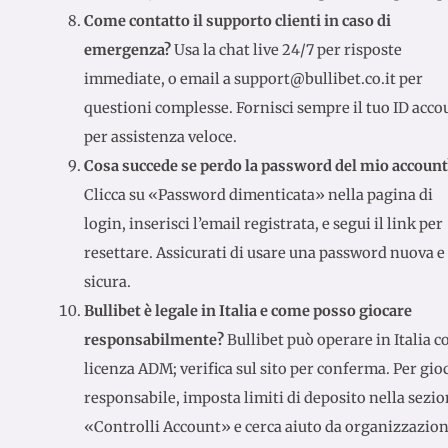
Come contatto il supporto clienti in caso di
emergenza?
Usa la chat live 24/7 per risposte
immediate, o email a support@bullibet.co.it per
questioni complesse. Fornisci sempre il tuo ID acco
per assistenza veloce.
Cosa succede se perdo la password del mio account
Clicca su «Password dimenticata» nella pagina di
login, inserisci l’email registrata, e segui il link per
resettare. Assicurati di usare una password nuova e
sicura.
Bullibet è legale in Italia e come posso giocare
responsabilmente?
Bullibet può operare in Italia c
licenza ADM; verifica sul sito per conferma. Per gio
responsabile, imposta limiti di deposito nella sezi
«Controlli Account» e cerca aiuto da organizzazion