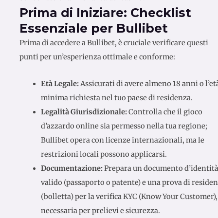
Prima di Iniziare: Checklist
Essenziale per Bullibet
Prima di accedere a Bullibet, è cruciale verificare questi
punti per un’esperienza ottimale e conforme:
Età Legale:
Assicurati di avere almeno 18 anni o l’et
minima richiesta nel tuo paese di residenza.
Legalità Giurisdizionale:
Controlla che il gioco
d’azzardo online sia permesso nella tua regione;
Bullibet opera con licenze internazionali, ma le
restrizioni locali possono applicarsi.
Documentazione:
Prepara un documento d’identit
valido (passaporto o patente) e una prova di reside
(bolletta) per la verifica KYC (Know Your Customer),
necessaria per prelievi e sicurezza.