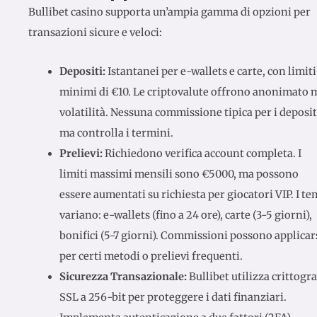
Bullibet casino supporta un’ampia gamma di opzioni per
transazioni sicure e veloci:
Depositi:
Istantanei per e-wallets e carte, con limiti
minimi di €10. Le criptovalute offrono anonimato 
volatilità. Nessuna commissione tipica per i deposit
ma controlla i termini.
Prelievi:
Richiedono verifica account completa. I
limiti massimi mensili sono €5000, ma possono
essere aumentati su richiesta per giocatori VIP. I te
variano: e-wallets (fino a 24 ore), carte (3-5 giorni),
bonifici (5-7 giorni). Commissioni possono applicar
per certi metodi o prelievi frequenti.
Sicurezza Transazionale:
Bullibet utilizza crittogra
SSL a 256-bit per proteggere i dati finanziari.