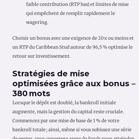
faible contribution (RTP bas) et limites de mise
qui empêchent de remplir rapidement le
wagering.
Choisir un bonus avec une exigence de 20 x ou moins et
un RTP du Caribbean Stud autour de 96,5 % optimise le
retour sur investissement.
Stratégies de mise
optimisées grâce aux bonus –
380 mots
Lorsque le dépôt est doublé, la bankroll initiale
augmente, mais la gestion du capital reste cruciale.
Commencez par une mise de base de 1 % de votre
bankroll totale ; ainsi, même si vous subissez une série
de pertes, vous conservez assez de fonds pour atteindre