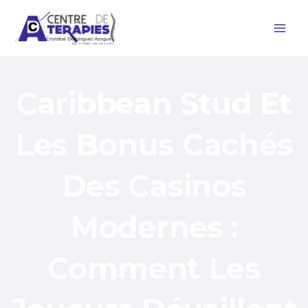
Ir
Main
al
Men
contenido
Caribbean Stud Et
Les Bonus Cachés
Des Casinos
Modernes :
Comment Les