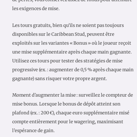
les exigences de mise.
Les tours gratuits, bien qu’ils ne soient pas toujours
disponibles sur le Caribbean Stud, peuvent être
exploités sur les variantes « Bonus » où le joueur reçoit
une mise supplémentaire après chaque main gagnante.
Utilisez ces tours pour tester des stratégies de mise
progressive (ex. : augmenter de 0,5 % après chaque main
gagnante) sans risquer votre propre argent.
Moment d’augmenter la mise : surveillez le compteur de
mise bonus. Lorsque le bonus de dépôt atteint son
plafond (ex. : 200 €), chaque euro supplémentaire misé
compte entièrement pour le wagering, maximisant
l’espérance de gain.