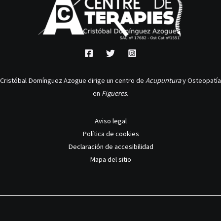
Cristóbal Domínguez Azogue dirige un centro de
Acupuntura
y Osteopatía
en
Figueres
.
Aviso legal
Política de cookies
Declaración de accesibilidad
Mapa del sitio