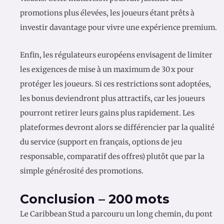
promotions plus élevées, les joueurs étant prêts à
investir davantage pour vivre une expérience premium.
Enfin, les régulateurs européens envisagent de limiter
les exigences de mise à un maximum de 30 x pour
protéger les joueurs. Si ces restrictions sont adoptées,
les bonus deviendront plus attractifs, car les joueurs
pourront retirer leurs gains plus rapidement. Les
plateformes devront alors se différencier par la qualité
du service (support en français, options de jeu
responsable, comparatif des offres) plutôt que par la
simple générosité des promotions.
Conclusion – 200 mots
Le Caribbean Stud a parcouru un long chemin, du pont