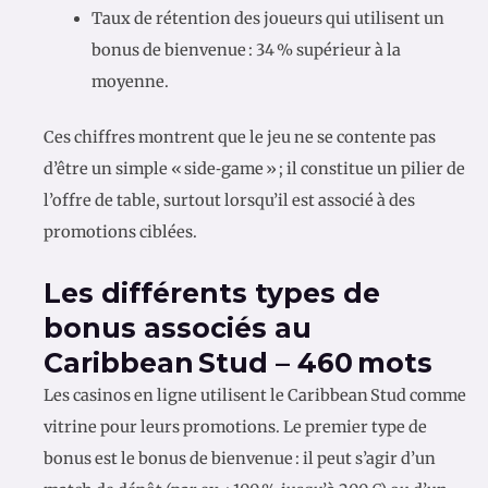
Taux de rétention des joueurs qui utilisent un
bonus de bienvenue : 34 % supérieur à la
moyenne.
Ces chiffres montrent que le jeu ne se contente pas
d’être un simple « side‑game » ; il constitue un pilier de
l’offre de table, surtout lorsqu’il est associé à des
promotions ciblées.
Les différents types de
bonus associés au
Caribbean Stud – 460 mots
Les casinos en ligne utilisent le Caribbean Stud comme
vitrine pour leurs promotions. Le premier type de
bonus est le bonus de bienvenue : il peut s’agir d’un