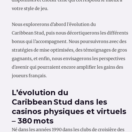
votre style de jeu.
Nous explorerons d’abord l’évolution du
Caribbean Stud, puis nous décortiquerons les différents
bonus qui l’accompagnent. Nous poursuivrons avec des
stratégies de mise optimisées, des témoignages de gros
gagnants, et enfin, nous envisagerons les perspectives
d’avenir qui pourraient encore amplifier les gains des
joueurs français.
L’évolution du
Caribbean Stud dans les
casinos physiques et virtuels
– 380 mots
Né dans les années 1990 dans les clubs de croisière des