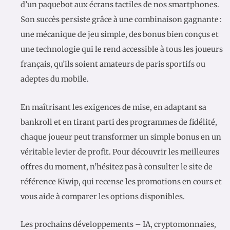
d’un paquebot aux écrans tactiles de nos smartphones.
Son succès persiste grâce à une combinaison gagnante :
une mécanique de jeu simple, des bonus bien conçus et
une technologie qui le rend accessible à tous les joueurs
français, qu’ils soient amateurs de paris sportifs ou
adeptes du mobile.
En maîtrisant les exigences de mise, en adaptant sa
bankroll et en tirant parti des programmes de fidélité,
chaque joueur peut transformer un simple bonus en un
véritable levier de profit. Pour découvrir les meilleures
offres du moment, n’hésitez pas à consulter le site de
référence Kiwip, qui recense les promotions en cours et
vous aide à comparer les options disponibles.
Les prochains développements – IA, cryptomonnaies,