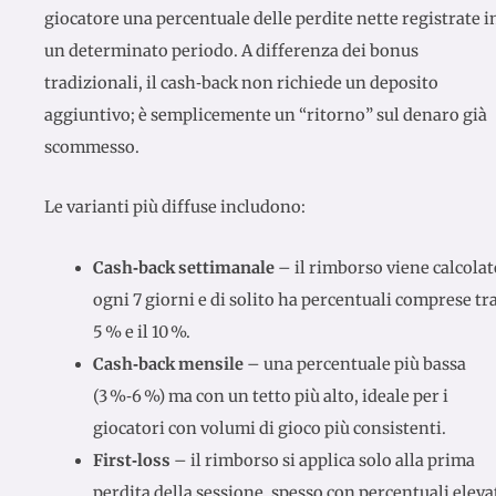
giocatore una percentuale delle perdite nette registrate i
un determinato periodo. A differenza dei bonus
tradizionali, il cash‑back non richiede un deposito
aggiuntivo; è semplicemente un “ritorno” sul denaro già
scommesso.
Le varianti più diffuse includono:
Cash‑back settimanale
– il rimborso viene calcolat
ogni 7 giorni e di solito ha percentuali comprese tra
5 % e il 10 %.
Cash‑back mensile
– una percentuale più bassa
(3 %‑6 %) ma con un tetto più alto, ideale per i
giocatori con volumi di gioco più consistenti.
First‑loss
– il rimborso si applica solo alla prima
perdita della sessione, spesso con percentuali eleva