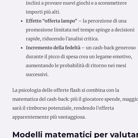
inclini a provare nuovi giochi e a scommettere
importi più alti.
Effetto “offerta lampo”
– la percezione di una
promozione limitata nel tempo spinge a decisioni
rapide, riducendo l’analisi critica.
Incremento della fedeltà
– un cash‑back generoso
durante il picco di spesa crea un legame emotivo,
aumentando le probabilità di ritorno nei mesi
successivi.
La psicologia delle offerte flash si combina con la
matematica del cash‑back: più il giocatore spende, maggi
sarà il rimborso potenziale, rendendo l’offerta
apparentemente più vantaggiosa.
Modelli matematici per valuta