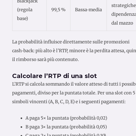
Blackjack
strategiche
(regola
99,5 %
Bassa‑media
dipendenz
base)
dal mazzo
La probabilità influisce direttamente sulle promozioni
cash‑back: più alto è l’RTP, minore è la perdita attesa, qui
il rimborso sarà più contenuto.
Calcolare l’RTP di una slot
L’RTP si calcola sommando il valore atteso di tutti i possib
pagamenti, diviso per la puntata totale. Per una slot con 5
simboli vincenti (A, B, C, D, E) e i seguenti pagamenti:
A paga 5× la puntata (probabilità 0,02)
B paga 3× la puntata (probabilità 0,05)
C paga 2× la puntata (probabilità 0,10)