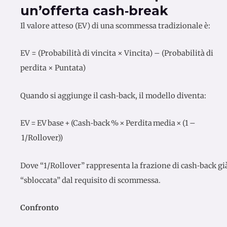
un’offerta cash‑break
Il valore atteso (EV) di una scommessa tradizionale è:
EV = (Probabilità di vincita × Vincita) – (Probabilità di
perdita × Puntata)
Quando si aggiunge il cash‑back, il modello diventa:
EV = EV base + (Cash‑back % × Perdita media × (1 –
1/Rollover))
Dove “1/Rollover” rappresenta la frazione di cash‑back gi
“sbloccata” dal requisito di scommessa.
Confronto