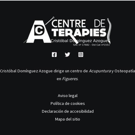
Cristóbal Domínguez Azogue dirige un centro de
Acupuntura
y Osteopatía
en
Figueres
.
Aviso legal
Política de cookies
Declaración de accesibilidad
Mapa del sitio