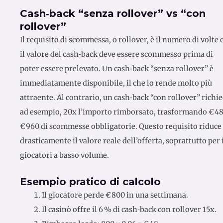
Cash‑back “senza rollover” vs “con
rollover”
Il requisito di scommessa, o rollover, è il numero di volte 
il valore del cash‑back deve essere scommesso prima di
poter essere prelevato. Un cash‑back “senza rollover” è
immediatamente disponibile, il che lo rende molto più
attraente. Al contrario, un cash‑back “con rollover” richie
ad esempio, 20x l’importo rimborsato, trasformando € 48
€ 960 di scommesse obbligatorie. Questo requisito riduce
drasticamente il valore reale dell’offerta, soprattutto per 
giocatori a basso volume.
Esempio pratico di calcolo
Il giocatore perde € 800 in una settimana.
Il casinò offre il 6 % di cash‑back con rollover 15x.