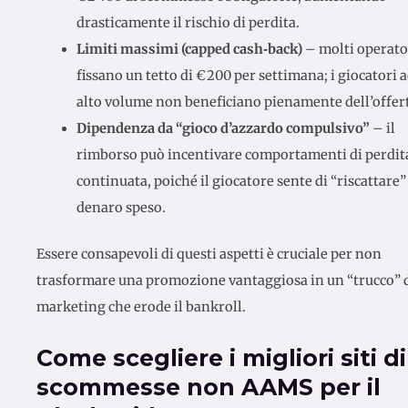
drasticamente il rischio di perdita.
Limiti massimi (capped cash‑back)
– molti operato
fissano un tetto di € 200 per settimana; i giocatori 
alto volume non beneficiano pienamente dell’offer
Dipendenza da “gioco d’azzardo compulsivo”
– il
rimborso può incentivare comportamenti di perdit
continuata, poiché il giocatore sente di “riscattare” 
denaro speso.
Essere consapevoli di questi aspetti è cruciale per non
trasformare una promozione vantaggiosa in un “trucco” 
marketing che erode il bankroll.
Come scegliere i migliori siti di
scommesse non AAMS per il